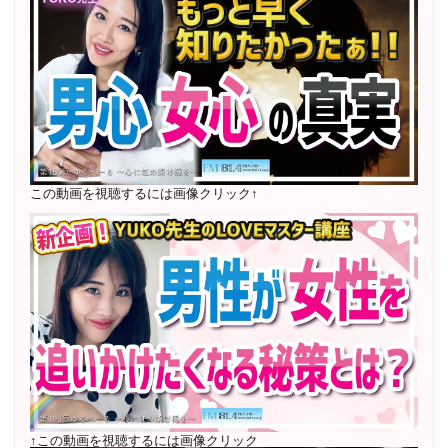
2023年12月〜 FM81.4ラジオFMハイホー「LOVEマス
ター講座」準レギュラー出演中！
〜2025年5月 個別セッション相談実績 1500名越え
2022年6月〜24年7月 自己肯定感を高めるメールレッス
ン
1000名以上参加
〜2024年7月 恋愛テキスト動画セット販売実績
この動画を視聴するには画像クリック↑
2022年7月〜12月 グループセッション開始 限定10名
様
随時満席
2022年4月 米国NLP協会認定NLPコーチ及び日本NLP能
力開発協会認定NLPコーチ
資格取得
↑この動画を視聴するには画像クリック