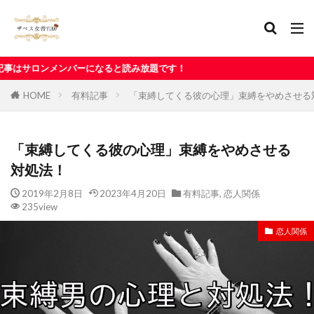
ーになると読み放題です！
HOME
有料記事
「束縛してくる彼の心理」束縛をやめさせる
「束縛してくる彼の心理」束縛をやめさせる
対処法！
2019年2月8日
2023年4月20日
有料記事
,
恋人関係
235view
恋人関係