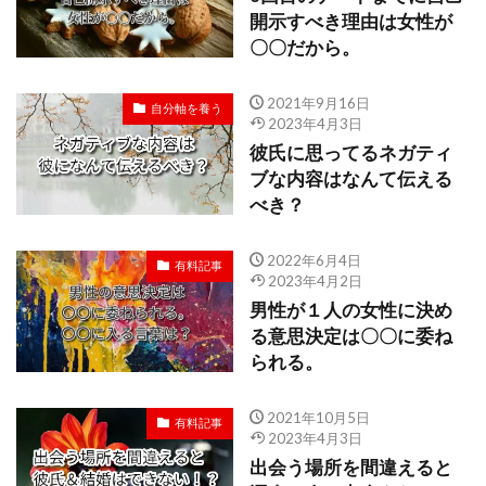
開示すべき理由は女性が
〇〇だから。
2021年9月16日
自分軸を養う
2023年4月3日
彼氏に思ってるネガティ
ブな内容はなんて伝える
べき？
2022年6月4日
有料記事
2023年4月2日
男性が１人の女性に決め
る意思決定は〇〇に委ね
られる。
2021年10月5日
有料記事
2023年4月3日
出会う場所を間違えると