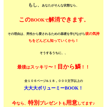
もし、
あなたがそんな状態なら、
この
解消できます
BOOK
。
で
彼の気持
その理由は、男性から愛されるための基礎を学びながら
ちをどんどん知っていくから！
そうするうちに、、
目から鱗
最後
スッキリ〜！
！！
は
全１０６ページ&１８，０００文字以上の
大大大ボリューミーBOOK！
特別
用意
今
プレゼント
♪
なら、
も
してます