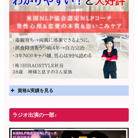
資格&実績を見る
実績
2025年4月〜 altruismコミュニティ×講座オンラインサ
ラジオ出演の一部♪
ロン開講
2025年5月〜 FMラジオ79.9「LOVEマスター講座」準
レギュラー出演中！