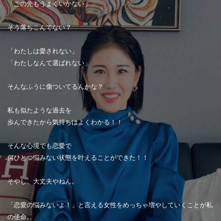
「この先もうまくいかない」
そう落ちこんでない？
「わたしは愛されない」
「わたしなんて選ばれない」
そんなふうに傷ついてるんかな？
私も似たような過去を
歩んできたから気持ちはよくわかる！！
そんな心境でも恋愛で
何ひとつ悩みない状態を叶えることができた！！
そやし、大丈夫やねん。
「恋愛の悩みないよ！」と言える女性をめっちゃ増やしていくことが私
の使命。