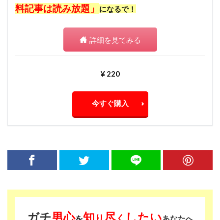
料記事は読み放題」
になるで！
詳細を見てみる
¥ 220
今すぐ購入
ガチ
男心
知
尽
したい
り
く
を
あなたへ