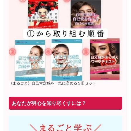
2022年2月〜6月 男性心理グループレッスン 20名様
満
席
20年8月〜25年3月 少人数制６ヶ月フルサポート 累計
71
名 随時
満席
2019年6月 恋愛コーチとして活動を開始
《まるごと》自己肯定感を一気に高める５冊セット
あなたが男心を知り尽くすには？