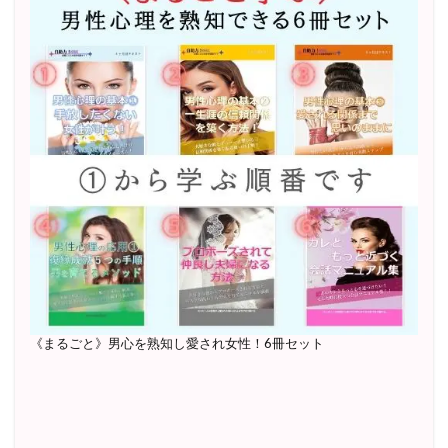
《まるごと》男心を熟知し愛され女性！6冊セット