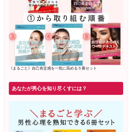
2022年2月〜6月 男性心理グループレッスン 20名様
満
席
20年8月〜25年3月 少人数制６ヶ月フルサポート 累計
71
名 随時
満席
2019年6月 恋愛コーチとして活動を開始
《まるごと》自己肯定感を一気に高める５冊セット
あなたが男心を知り尽くすには？