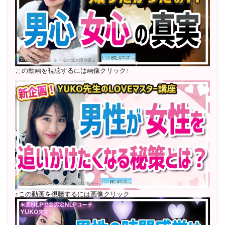
〜2025年5月 個別セッション相談実績 1500名越え
2022年6月〜24年7月 自己肯定感を高めるメールレッス
ン
1000名以上参加
〜2024年7月 恋愛テキスト動画セット販売実績
この動画を視聴するには画像クリック↑
2022年7月〜12月 グループセッション開始 限定10名
様
随時満席
2022年4月 米国NLP協会認定NLPコーチ及び日本NLP能
力開発協会認定NLPコーチ
資格取得
↑この動画を視聴するには画像クリック