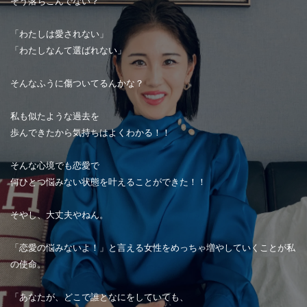
そう落ちこんでない？
「わたしは愛されない」
「わたしなんて選ばれない」
そんなふうに傷ついてるんかな？
私も似たような過去を
歩んできたから気持ちはよくわかる！！
そんな心境でも恋愛で
何ひとつ悩みない状態を叶えることができた！！
そやし、大丈夫やねん。
「恋愛の悩みないよ！」と言える女性をめっちゃ増やしていくことが私
の使命。
「あなたが、どこで誰となにをしていても、