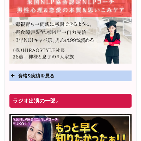
資格&実績を見る
実績
2025年4月〜 altruismコミュニティ×講座オンラインサ
ラジオ出演の一部♪
ロン開講
2025年5月〜 FMラジオ79.9「LOVEマスター講座」準
レギュラー出演中！
2023年12月〜 FM81.4ラジオFMハイホー「LOVEマス
ター講座」準レギュラー出演中！