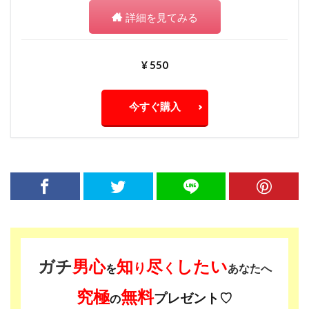
詳細を見てみる
¥ 550
今すぐ購入
ガチ
男心
知
尽
したい
り
く
を
あなたへ
究極
無料
プレゼント♡
の