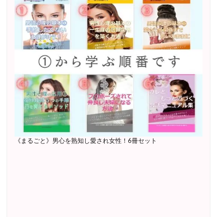
《まるごと》男心を熟知し愛され女性！6冊セット