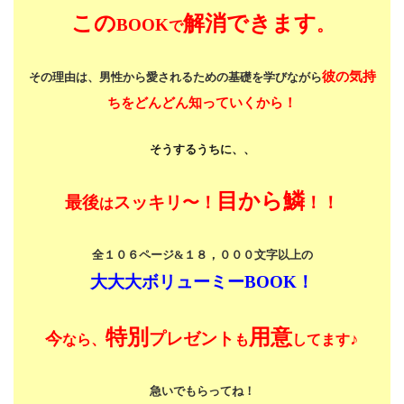
この
解消できます
BOOK
。
で
彼の気持
その理由は、男性から愛されるための基礎を学びながら
ちをどんどん知っていくから！
そうするうちに、、
目から鱗
最後
スッキリ〜！
！！
は
全１０６ページ&１８，０００文字以上の
大大大ボリューミーBOOK！
特別
用意
今
プレゼント
♪
なら、
も
してます
急いでもらってね！