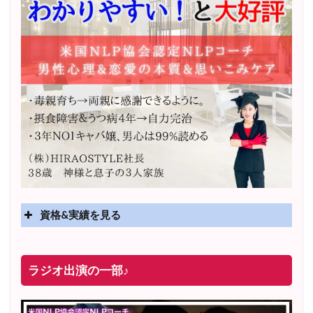
資格&実績を見る
実績
2025年4月〜 altruismコミュニティ×講座オンラインサ
ラジオ出演の一部♪
ロン開講
2025年5月〜 FMラジオ79.9「LOVEマスター講座」準