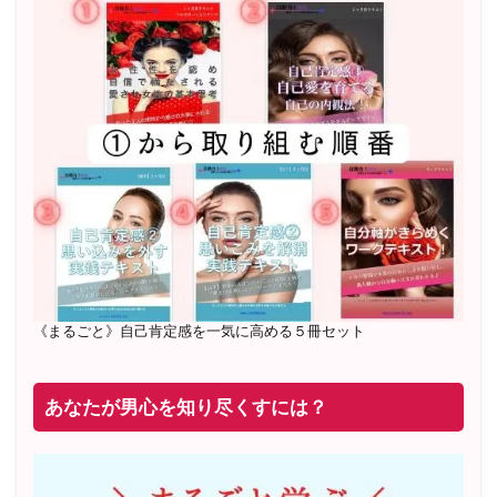
2022年2月〜6月 男性心理グループレッスン 20名様
満
席
20年8月〜25年3月 少人数制６ヶ月フルサポート 累計
71
名 随時
満席
2019年6月 恋愛コーチとして活動を開始
《まるごと》自己肯定感を一気に高める５冊セット
あなたが男心を知り尽くすには？