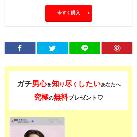
今すぐ購入
ガチ
男心
知
尽
したい
り
く
を
あなたへ
究極
無料
プレゼント♡
の