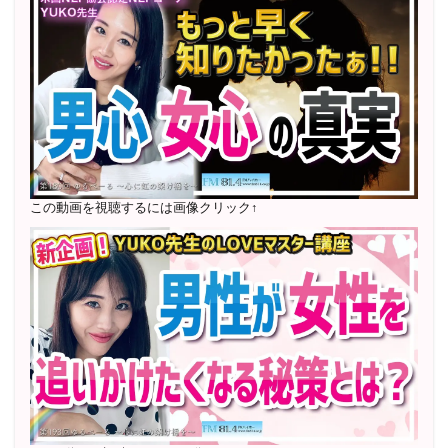
レギュラー出演中！
2023年12月〜 FM81.4ラジオFMハイホー「LOVEマス
ター講座」準レギュラー出演中！
〜2025年5月 個別セッション相談実績 1500名越え
2022年6月〜24年7月 自己肯定感を高めるメールレッス
ン
1000名以上参加
〜2024年7月 恋愛テキスト動画セット販売実績
この動画を視聴するには画像クリック↑
2022年7月〜12月 グループセッション開始 限定10名
様
随時満席
2022年4月 米国NLP協会認定NLPコーチ及び日本NLP能
力開発協会認定NLPコーチ
資格取得