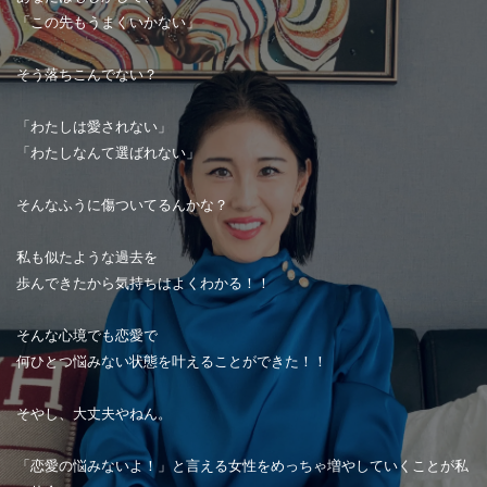
「この先もうまくいかない」
そう落ちこんでない？
「わたしは愛されない」
「わたしなんて選ばれない」
そんなふうに傷ついてるんかな？
私も似たような過去を
歩んできたから気持ちはよくわかる！！
そんな心境でも恋愛で
何ひとつ悩みない状態を叶えることができた！！
そやし、大丈夫やねん。
「恋愛の悩みないよ！」と言える女性をめっちゃ増やしていくことが私