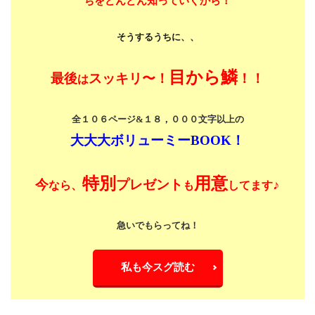
ちをどんどん知っていくから！
そうするうちに、、
目から鱗
最後
スッキリ〜！
！！
は
全１０６ページ&１８，０００文字以上の
大大大ボリューミーBOOK！
特別
用意
今
プレゼント
♪
なら、
も
してます
急いでもらってね！
私も今スグ読む