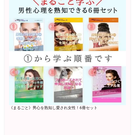
《まるごと》男心を熟知し愛され女性！6冊セット