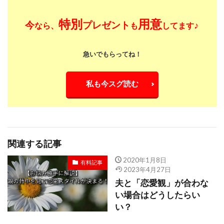
特別
用意
今
プレゼント
♪
なら、
も
してます
急いでもらってね！
私も今スグ読む
関連する記事
2020年1月8日
有料記事
2023年4月27日
夫と「恋愛観」が合わな
い場合はどうしたらい
い？