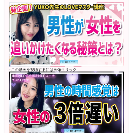
2022年7月〜12月 グループセッション開始 限定10名
様
随時満席
2022年4月 米国NLP協会認定NLPコーチ及び日本NLP能
力開発協会認定NLPコーチ
資格取得
↑この動画を視聴するには画像クリック