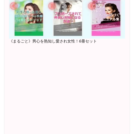
《まるごと》男心を熟知し愛され女性！6冊セット