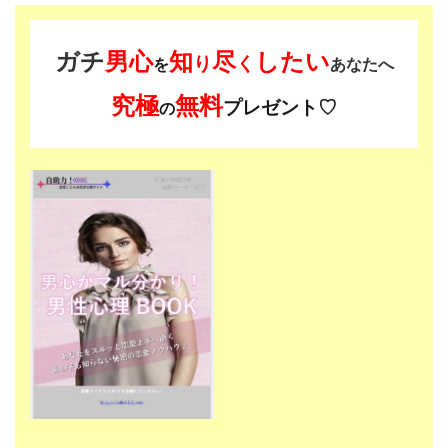
ガチ
男心
知
尽
したい
り
く
を
あなたへ
究極
無料
プレゼント♡
の