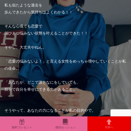
私も似たような過去を
歩んできたから気持ちはよくわかる！！
そんな心境でも恋愛で
何ひとつ悩みない状態を叶えることができた！！
そやし、大丈夫やねん。
「恋愛の悩みないよ！」と言える女性をめっちゃ増やしていくことが私
の使命。
「あなたが、どこで誰となにをしていても、
自分で自分を幸せにできる力があること」
そうやって、あなたの力になることが私の目的やで。
ここへ辿りついたあなたにとって
無料プレゼント
個別セッション
TOPへ