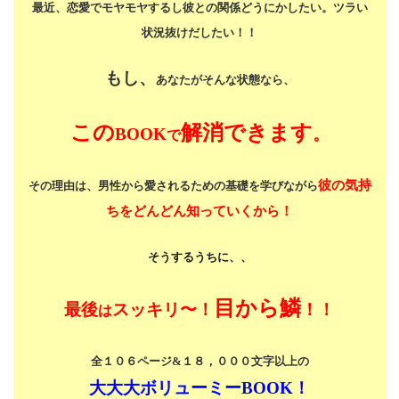
最近、恋愛でモヤモヤするし
彼との関係どうにかしたい。
ツラい
状況抜けだしたい！！
もし、
あなたがそんな状態なら、
この
解消できます
BOOK
。
で
彼の気持
その理由は、男性から愛されるための基礎を学びながら
ちをどんどん知っていくから！
そうするうちに、、
目から鱗
最後
スッキリ〜！
！！
は
全１０６ページ&１８，０００文字以上の
大大大ボリューミーBOOK！