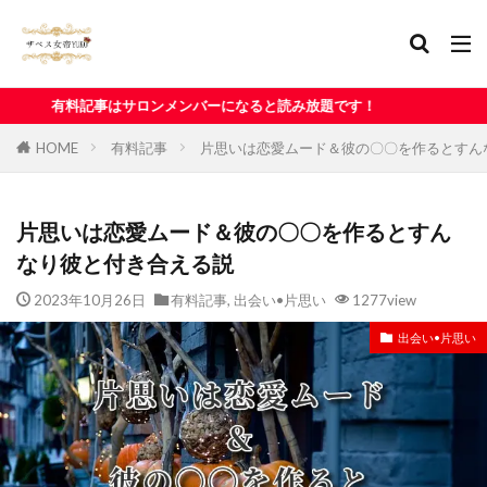
メンバーになると読み放題です！
HOME
有料記事
片思いは恋愛ムード＆彼の〇〇を作るとすん
片思いは恋愛ムード＆彼の〇〇を作るとすん
なり彼と付き合える説
2023年10月26日
有料記事
,
出会い•片思い
1277view
出会い•片思い