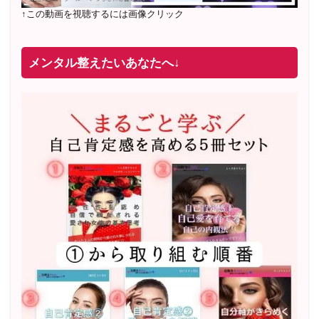
↑この動画を視聴するには画像クリック
メンタル整えたいあなたへ↓
2022年2月〜6月 男性心理グループレッスン 20名様
満
席
20年8月〜25年3月 少人数制６ヶ月フルサポート 累計
71
名 随時
満席
2019年6月 恋愛コーチとして活動を開始