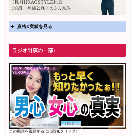
資格&実績を見る
実績
2025年4月〜 altruismコミュニティ×講座オンラインサ
ラジオ出演の一部♪
ロン開講
2025年5月〜 FMラジオ79.9「LOVEマスター講座」準
レギュラー出演中！
2023年12月〜 FM81.4ラジオFMハイホー「LOVEマス
ター講座」準レギュラー出演中！
〜2025年5月 個別セッション相談実績 1500名越え
2022年6月〜24年7月 自己肯定感を高めるメールレッス
ン
1000名以上参加
〜2024年7月 恋愛テキスト動画セット販売実績
この動画を視聴するには画像クリック↑