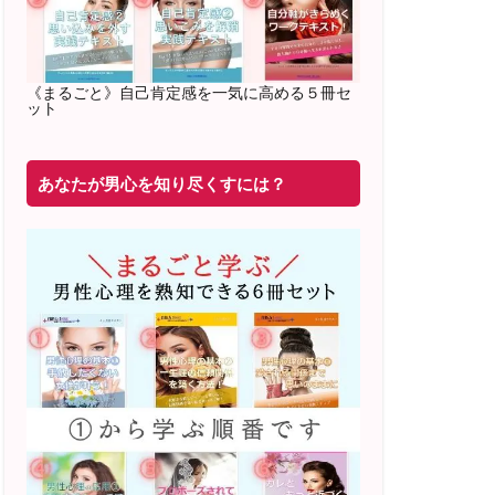
2022年2月〜6月 男性心理グループレッ
スン 20名様
満席
《まるごと》自己肯定感を一気に高める５冊セ
ット
20年8月〜25年3月 少人数制６ヶ月フル
サポート 累計71
名 随時
満席
あなたが男心を知り尽くすには？
2019年6月 恋愛コーチとして活動を開始