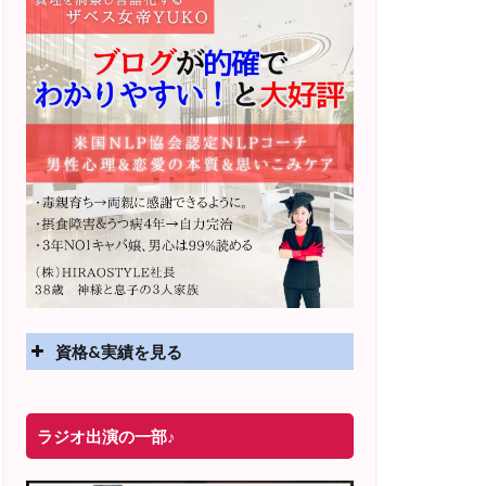
資格&実績を見る
実績
ラジオ出演の一部♪
2025年4月〜 altruismコミュニティ×講座
オンラインサロン開講