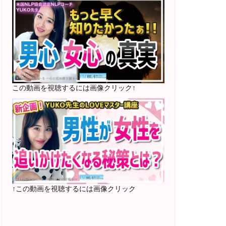
2025年5月〜 FMラジオ79.9「LOVEマス
ター講座」準レギュラー出演中！
2023年12月〜 FM81.4ラジオFMハイホ
ー「LOVEマスター講座」準レギュラー出
演中！
〜2025年5月 個別セッション相談実績
1500名越え
この動画を視聴するには画像クリック↑
2022年6月〜24年7月 自己肯定感を高め
るメールレッスン
1000名以上参加
〜2024年7月 恋愛テキスト動画セット販
売実績
↑この動画を視聴するには画像クリック
2022年7月〜12月 グループセッション開
始 限定10名様
随時満席