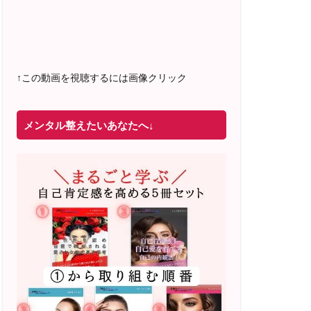
2022年4月 米国NLP協会認定NLPコーチ
及び日本NLP能力開発協会認定NLPコー
チ
資格取得
↑この動画を視聴するには画像クリック
メンタル整えたいあなたへ↓