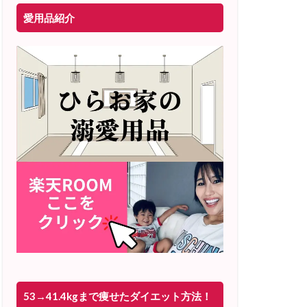
愛用品紹介
53→41.4kgまで痩せたダイエット方法！