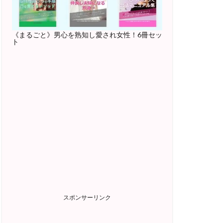
《まるごと》男心を熟知し愛され女性！6冊セッ
ト
スポンサーリンク