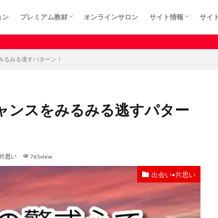
ョン
プレミアム教材
オンラインサロン
サイト情報
サイ
カート
プライバシーポリシ
利用規約
特定商取引法に基づ
有料記事はサロ
みるみる逃すパターン！
ャンスをみるみる逃すパター
片思い
765view
出会い•片思い