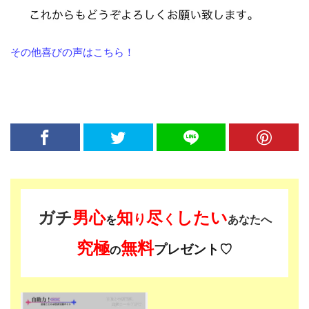
その他喜びの声はこちら！
ガチ
男心
知
尽
したい
り
く
を
あなたへ
究極
無料
プレゼント♡
の