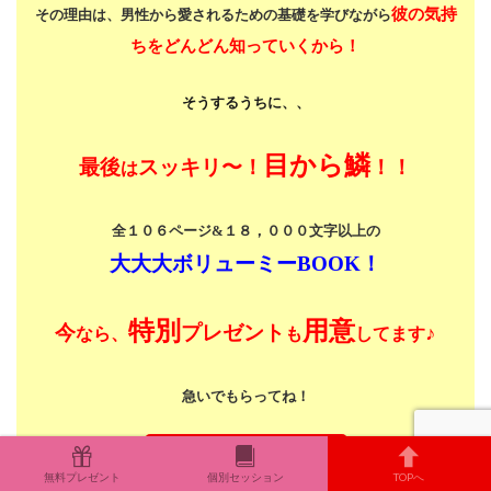
彼の気持
その理由は、男性から愛されるための基礎を学びながら
ちをどんどん知っていくから！
そうするうちに、、
目から鱗
最後
スッキリ〜！
！！
は
全１０６ページ&１８，０００文字以上の
大大大ボリューミーBOOK！
特別
用意
今
プレゼント
♪
なら、
も
してます
急いでもらってね！
私も今スグ読む
無料プレゼント
個別セッション
TOPへ