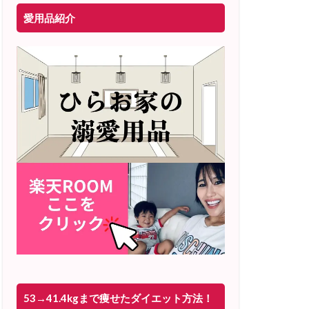
愛用品紹介
53→41.4kgまで痩せたダイエット方法！