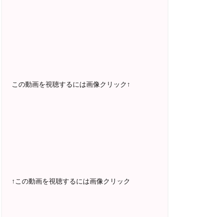
2025年5月〜 FMラジオ79.9「LOVEマス
ター講座」準レギュラー出演中！
2023年12月〜 FM81.4ラジオFMハイホ
ー「LOVEマスター講座」準レギュラー出
演中！
〜2025年5月 個別セッション相談実績
1500名越え
この動画を視聴するには画像クリック↑
2022年6月〜24年7月 自己肯定感を高め
るメールレッスン
1000名以上参加
〜2024年7月 恋愛テキスト動画セット販
売実績
↑この動画を視聴するには画像クリック
2022年7月〜12月 グループセッション開
始 限定10名様
随時満席