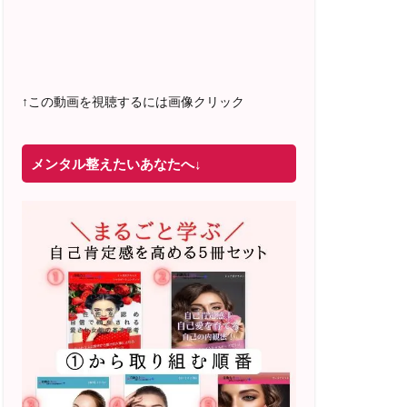
2022年4月 米国NLP協会認定NLPコーチ
及び日本NLP能力開発協会認定NLPコー
チ
資格取得
↑この動画を視聴するには画像クリック
メンタル整えたいあなたへ↓