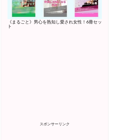
《まるごと》男心を熟知し愛され女性！6冊セッ
ト
スポンサーリンク