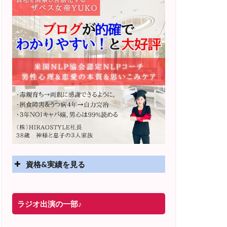
資格&実績を見る
実績
ラジオ出演の一部♪
2025年4月〜 altruismコミュニティ×講座
オンラインサロン開講