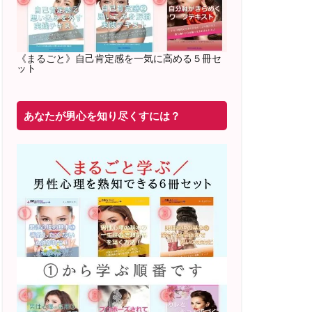
2022年2月〜6月 男性心理グループレッ
スン 20名様
満席
《まるごと》自己肯定感を一気に高める５冊セ
ット
20年8月〜25年3月 少人数制６ヶ月フル
サポート 累計71
名 随時
満席
あなたが男心を知り尽くすには？
2019年6月 恋愛コーチとして活動を開始