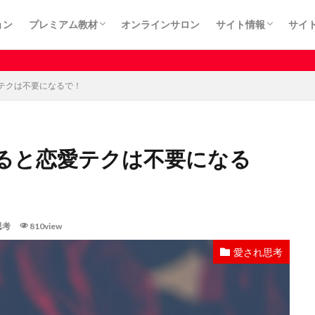
ョン
プレミアム教材
オンラインサロン
サイト情報
サイ
カート
プライバシーポリシ
利用規約
特定商取引法に基づ
有料記事はサロンメ
テクは不要になるで！
ると恋愛テクは不要になる
思考
810view
愛され思考