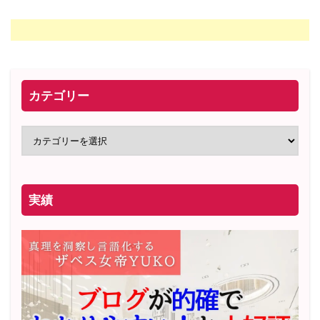
たというのは本当に驚きで、一生かかっても自分だけでは気付け
ませんでした。
本当にありがとうございました！（お風呂で泣きながら幼い頃の
自分に感謝を伝えましたｗ）
カテゴリー
これからセルフワークに取り組み思い込みを緩め、男性に頼って
甘えて愛される女性になりたいと思います！（明るい未来しかな
いですね！）
（アプリも登録済みで、今週末1人目に会いますｗ）
実績
いつもYUKOさんに送るメッセージは思いが溢れてしまい長文に
なってしまい申し訳ございません。ご返信は大丈夫ですので、思
いだけ伝えさせてください。
今後ともよろしくお願いいたしま
す！
ありがとうございました！