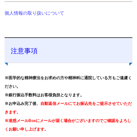
個人情報の取り扱いについて
制限になってる思い込みがわかって心底納得できた！
(匿名・女性)
注意事項
※医学的な精神療法をお求めの方や精神科に通院している方もご遠慮く
ださい。
私のずっと制限になっていたもの（信念）が幼少期のころから抱
えてものだったことを発見していただきありがとうございまし
※銀行振込手数料はお客様負担となります。
た。
※お申込み完了後、
自動返信メールにてお振込先をご提示させていただ
きます。
私という人間が、
どういう考えでどう判断して今に至ったのかと
※迷惑メールBoxにメールが届く場合がございますのでご確認をよろし
いうことがわかり心底納得できました
。
くお願い申し上げます。
私の誇らしいと思っていた部分が、自分の幸せの妨げになってい