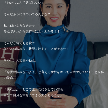
「わたしなんて選ばれない」
そんなふうに傷ついてるんかな？
私も似たような過去を
歩んできたから気持ちはよくわかる！！
そんな心境でも恋愛で
何ひとつ悩みない状態を叶えることができた！！
そやし、大丈夫やねん。
「恋愛の悩みないよ！」と言える女性をめっちゃ増やしていくことが私
の使命。
「あなたが、どこで誰となにをしていても、
自分で自分を幸せにできる力があること」