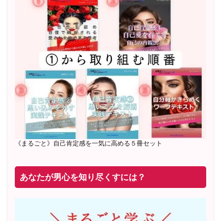
2022年2月〜6月 男性心理グループレッスン 20名様
満
席
20年8月〜25年3月 少人数制６ヶ月フルサポート 累計
71
名 随時
満席
2019年6月 恋愛コーチとして活動を開始
《まるごと》自己肯定感を一気に高める５冊セット
あなたが男心を知り尽くすには？