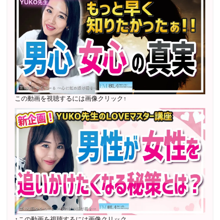
2023年12月〜 FM81.4ラジオFMハイホー「LOVEマス
今まで自分の人生に不安しか感じなかったのに、
YUKOさんとお
ター講座」準レギュラー出演中！
話しした後は、
これからどうしていこうかとワクワクし、何があ
っても大丈夫だと希望でいっぱいです！
冒頭にも書きましたが
今
〜2025年5月 個別セッション相談実績 1500名越え
回のセッションを機に私の人生を変えていけるなと感じていま
2022年6月〜24年7月 自己肯定感を高めるメールレッス
す。
ン
1000名以上参加
何か悩んだ時は自分の気持ちを掘り下げる、自分の軸に沿って選
〜2024年7月 恋愛テキスト動画セット販売実績
択する、を実践していこうと思います。
自分にどんな変化がある
この動画を視聴するには画像クリック↑
のか楽しみです！
また、色気についても惜しみなく教えていただ
いてありがとうございました。教えてくれたことをもとに井川遥
さんやYUKOさんのような色気がにじみでる女性を目指して頑張
ります♪
また次のステップで悩んだ際はご相談させてください！
この度は
2022年7月〜12月 グループセッション開始 限定10名
ありがとうございました。
様
随時満席
2022年4月 米国NLP協会認定NLPコーチ及び日本NLP能
力開発協会認定NLPコーチ
資格取得
↑この動画を視聴するには画像クリック