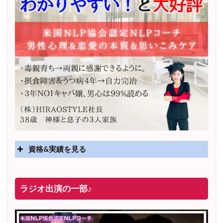
こんなにシンプルに解決できるのかと感動した！(２７
歳・女性)
このセッションで私の中で恋愛だけでなく人生が変わったなと思
えるぐらいたくさんのことを気付かせていただき感謝の気持ちで
いっぱいです。
恋愛の在り方をYUKOさんが一緒に掘り下げてくださって、自分
の理想像が明確になったときに、ずっとモヤモヤと悩んでいたこ
資格&実績を見る
との答えがすぐに出てきて、
こんなにシンプルに解決できるのか
と感動しました。
実績
何かあるたびに感情が乱れどうやって生きていけばよいのか分か
2025年4月〜 altruismコミュニティ×講座オンラインサ
ラジオ出演の一部♪
らず、漠然とした不安を持ち続けていたのですが、自分の軸があ
ロン開講
れば今後どんなことが起きても、私はやっていけるんだと安堵し
2025年5月〜 FMラジオ79.9「LOVEマスター講座」準
て、とても楽になりました。
レギュラー出演中！