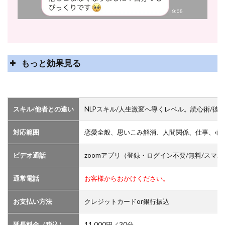
もっと効果見る
ゾクゾクと感激の声！！
NLPスキル/人生激変へ導くレベル。読心術/彼
スキル/他者との違い
絡まった糸が解けていくような感じがする！！(匿名・
恋愛全般、思いこみ解消、人間関係、仕事、心
対応範囲
女性)
zoomアプリ（登録・ログイン不要/無料/スマホ
ビデオ通話
お客様からおかけください。
通常電話
クレジットカードor銀行振込
お支払い方法
11,000円／30分
延長料金（税込）