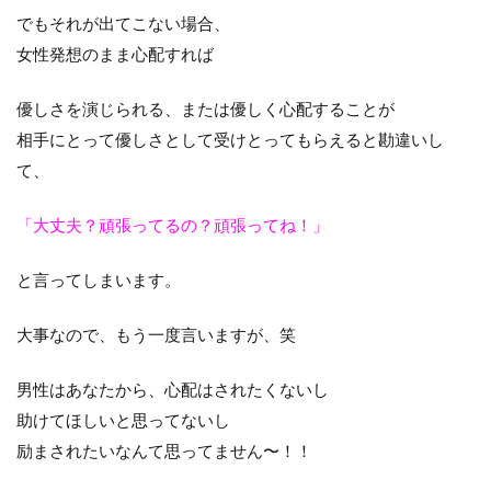
でもそれが出てこない場合、
女性発想のまま心配すれば
優しさを演じられる、または優しく心配することが
相手にとって優しさとして受けとってもらえると勘違いし
て、
「大丈夫？頑張ってるの？頑張ってね！」
と言ってしまいます。
大事なので、もう一度言いますが、笑
男性はあなたから、心配はされたくないし
助けてほしいと思ってないし
励まされたいなんて思ってません〜！！