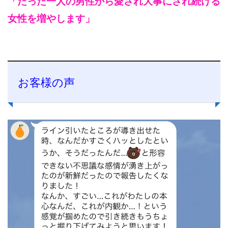
「たった一人の男性から愛され大事にされ続ける
女性を増やします」
お客様の声