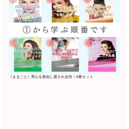
《まるごと》男心を熟知し愛され女性！6冊セット