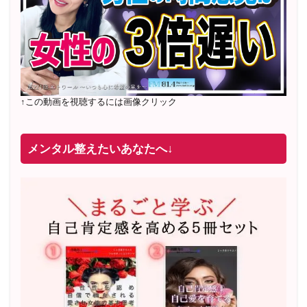
↑この動画を視聴するには画像クリック
メンタル整えたいあなたへ↓
2022年2月〜6月 男性心理グループレッスン 20名様
満