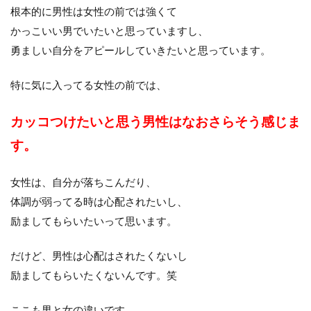
根本的に男性は女性の前では強くて
かっこいい男でいたいと思っていますし、
勇ましい自分をアピールしていきたいと思っています。
特に気に入ってる女性の前では、
カッコつけたいと思う男性はなおさらそう感じま
す。
女性は、自分が落ちこんだり、
体調が弱ってる時は心配されたいし、
励ましてもらいたいって思います。
だけど、男性は心配はされたくないし
励ましてもらいたくないんです。笑
ここも男と女の違いです。