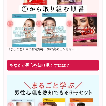
席
20年8月〜25年3月 少人数制６ヶ月フルサポート 累計
71
名 随時
満席
2019年6月 恋愛コーチとして活動を開始
《まるごと》自己肯定感を一気に高める５冊セット
あなたが男心を知り尽くすには？