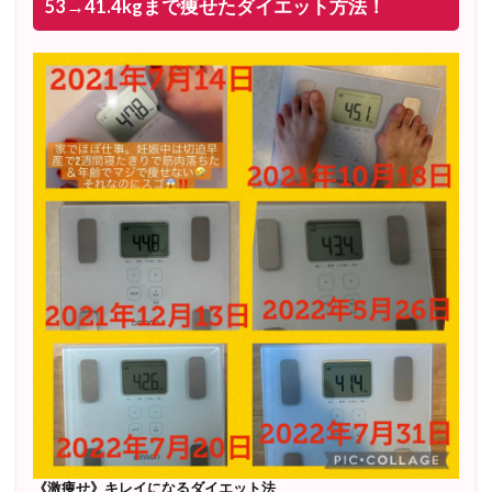
53→41.4kgまで痩せたダイエット方法！
《激痩せ》キレイになるダイエット法