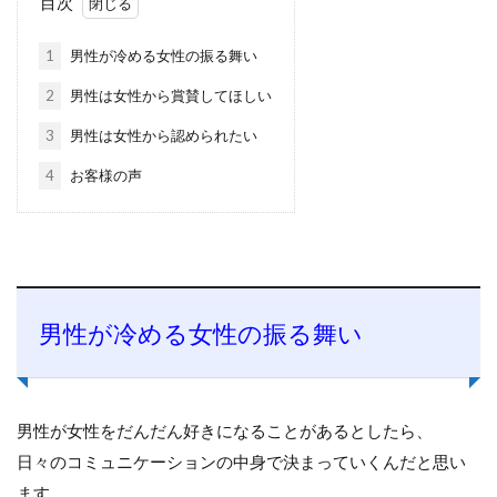
目次
1
男性が冷める女性の振る舞い
2
男性は女性から賞賛してほしい
3
男性は女性から認められたい
4
お客様の声
男性が冷める女性の振る舞い
男性が女性をだんだん好きになることがあるとしたら、
日々のコミュニケーションの中身で決まっていくんだと思い
ます。