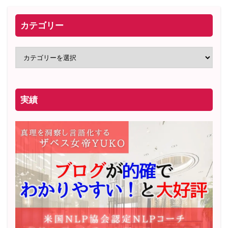
カテゴリー
実績