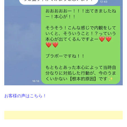
お客様の声はこちら！