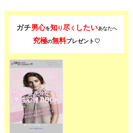
ガチ
男心
知
尽
したい
り
く
を
あなたへ
究極
無料
プレゼント♡
の