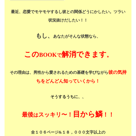
最近、恋愛でモヤモヤするし
彼との関係どうにかしたい。
ツラい
状況抜けだしたい！！
もし、
あなたがそんな状態なら、
この
解消できます
BOOK
。
で
彼の気持
その理由は、男性から愛されるための基礎を学びながら
ちをどんどん知っていくから！
そうするうちに、、
目から鱗
最後
スッキリ〜！
！！
は
全１０６ページ&１８，０００文字以上の