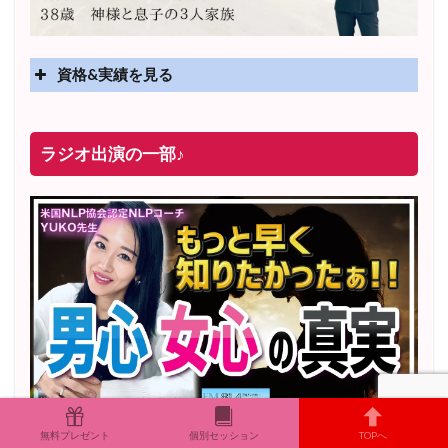
資格&実績を見る
実績
2025年4月〜 altruismコミュニティ×講座オンラインサ
ラジオ出演の一部♪
ロン開講
2025年5月〜 FMラジオ79.9「LOVEマスター講座」準
レギュラー出演中！
2023年12月〜 FM81.4ラジオFMハイホー「LOVEマス
ター講座」準レギュラー出演中！
〜2025年5月 個別セッション相談実績 1500名越え
2022年6月〜24年7月 自己肯定感を高めるメールレッス
ン
1000名以上参加
〜2024年7月 恋愛テキスト動画セット販売実績
この動画を視聴するには画像クリック↑
無料プレゼント
個別セッション
TOPへ