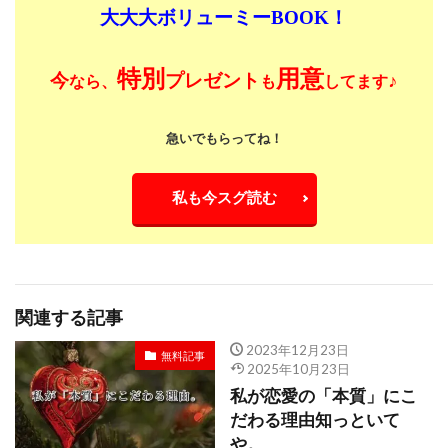
大大大ボリューミーBOOK！
特別
用意
今
プレゼント
♪
なら、
も
してます
急いでもらってね！
私も今スグ読む
関連する記事
2023年12月23日
無料記事
2025年10月23日
私が恋愛の「本質」にこ
だわる理由知っといて
や。