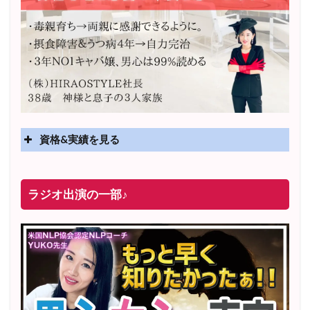
資格&実績を見る
実績
2025年4月〜 altruismコミュニティ×講座オンラインサ
ラジオ出演の一部♪
ロン開講
2025年5月〜 FMラジオ79.9「LOVEマスター講座」準
レギュラー出演中！
2023年12月〜 FM81.4ラジオFMハイホー「LOVEマス
ター講座」準レギュラー出演中！
〜2025年5月 個別セッション相談実績 1500名越え