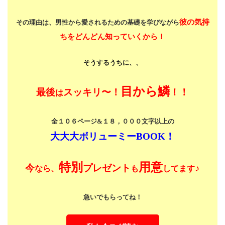
彼の気持
その理由は、男性から愛されるための基礎を学びながら
ちをどんどん知っていくから！
そうするうちに、、
目から鱗
最後
スッキリ〜！
！！
は
全１０６ページ&１８，０００文字以上の
大大大ボリューミーBOOK！
特別
用意
今
プレゼント
♪
なら、
も
してます
急いでもらってね！