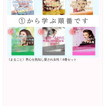
《まるごと》男心を熟知し愛され女性！6冊セット