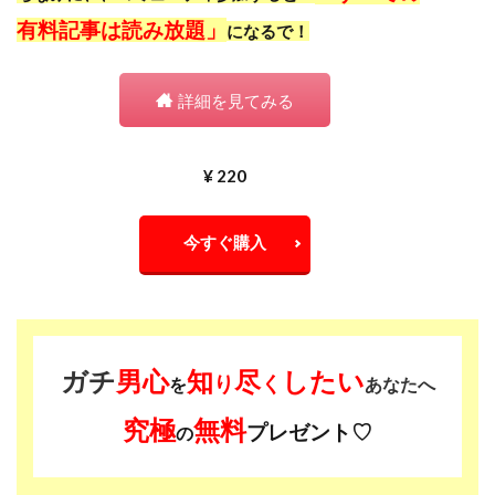
有料記事は読み放題」
になるで！
詳細を見てみる
¥ 220
今すぐ購入
ガチ
男心
知
尽
したい
り
く
を
あなたへ
究極
無料
プレゼント♡
の