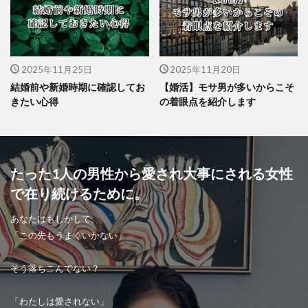
2025年11月25日
2025年11月20日
結婚前や新婚時期に確認してお
【婚活】モサ男が多いからこそ
きたい心得
の着眼点を紹介します
たった1人の男性から愛され大事にされる女性
で在り続けるために。
あなたはもしかして、
「この先もうまくいかない」
そう落ちこんでない？
「わたしは愛されない」