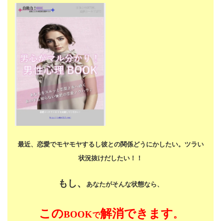
最近、恋愛でモヤモヤするし
彼との関係どうにかしたい。
ツラい
状況抜けだしたい！！
もし、
あなたがそんな状態なら、
この
解消できます
BOOK
。
で