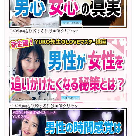
2022年6月〜24年7月 自己肯定感を高めるメールレッス
ン
1000名以上参加
〜2024年7月 恋愛テキスト動画セット販売実績
この動画を視聴するには画像クリック↑
2022年7月〜12月 グループセッション開始 限定10名
様
随時満席
2022年4月 米国NLP協会認定NLPコーチ及び日本NLP能
力開発協会認定NLPコーチ
資格取得
↑この動画を視聴するには画像クリック