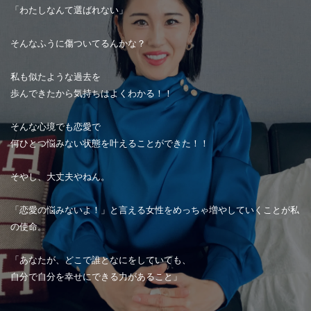
「わたしなんて選ばれない」
そんなふうに傷ついてるんかな？
私も似たような過去を
歩んできたから気持ちはよくわかる！！
そんな心境でも恋愛で
何ひとつ悩みない状態を叶えることができた！！
そやし、大丈夫やねん。
「恋愛の悩みないよ！」と言える女性をめっちゃ増やしていくことが私
の使命。
「あなたが、どこで誰となにをしていても、
自分で自分を幸せにできる力があること」