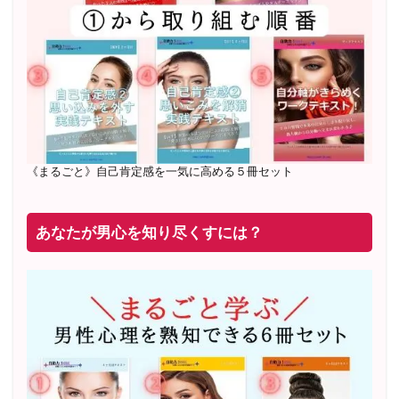
20年8月〜25年3月 少人数制６ヶ月フルサポート 累計
71
名 随時
満席
2019年6月 恋愛コーチとして活動を開始
《まるごと》自己肯定感を一気に高める５冊セット
あなたが男心を知り尽くすには？