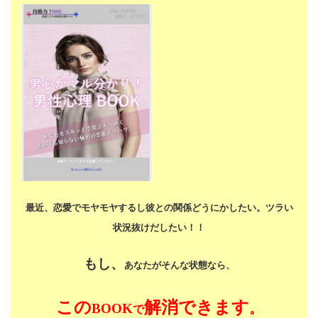
最近、恋愛でモヤモヤするし
彼との関係どうにかしたい。
ツラい
状況抜けだしたい！！
もし、
あなたがそんな状態なら、
この
解消できます
BOOK
。
で