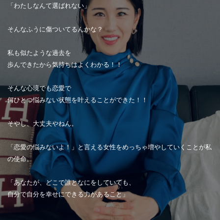
「わたしなんて選ばれない」
そんなふうに傷ついてるんかな？
私も似たような過去を
歩んできたから気持ちはよくわかる！！
そんな心境でも恋愛で
何ひとつ悩みない状態を叶えることができた！！
そやし、大丈夫やねん。
「恋愛の悩みないよ！」と言える女性をめっちゃ増やしていくことが私
の使命。
「あなたが、どこで誰となにをしていても、
自分で自分を幸せにできる力があること」