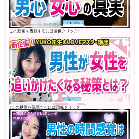
2022年6月〜24年7月 自己肯定感を高めるメールレッス
ン
1000名以上参加
〜2024年7月 恋愛テキスト動画セット販売実績
この動画を視聴するには画像クリック↑
2022年7月〜12月 グループセッション開始 限定10名
様
随時満席
2022年4月 米国NLP協会認定NLPコーチ及び日本NLP能
力開発協会認定NLPコーチ
資格取得
↑この動画を視聴するには画像クリック