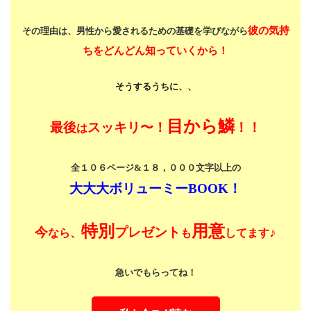
彼の気持
その理由は、男性から愛されるための基礎を学びながら
ちをどんどん知っていくから！
そうするうちに、、
目から鱗
最後
スッキリ〜！
！！
は
全１０６ページ&１８，０００文字以上の
大大大ボリューミーBOOK！
特別
用意
今
プレゼント
♪
なら、
も
してます
急いでもらってね！