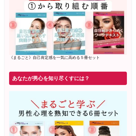
20年8月〜25年3月 少人数制６ヶ月フルサポート 累計
71
名 随時
満席
2019年6月 恋愛コーチとして活動を開始
《まるごと》自己肯定感を一気に高める５冊セット
あなたが男心を知り尽くすには？