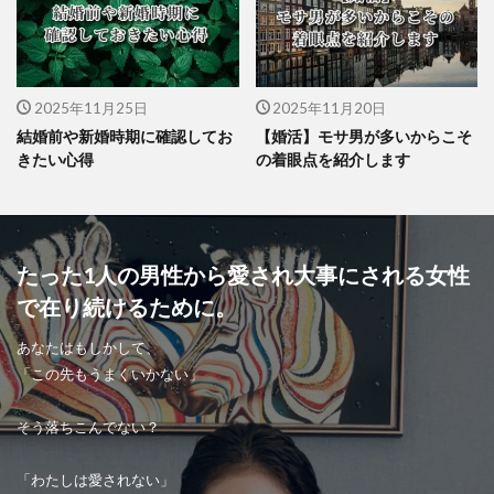
2025年11月25日
2025年11月20日
結婚前や新婚時期に確認してお
【婚活】モサ男が多いからこそ
きたい心得
の着眼点を紹介します
たった1人の男性から愛され大事にされる女性
で在り続けるために。
あなたはもしかして、
「この先もうまくいかない」
そう落ちこんでない？
「わたしは愛されない」