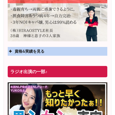
資格&実績を見る
実績
2025年4月〜 altruismコミュニティ×講座オンラインサ
ラジオ出演の一部♪
ロン開講
2025年5月〜 FMラジオ79.9「LOVEマスター講座」準
レギュラー出演中！
2023年12月〜 FM81.4ラジオFMハイホー「LOVEマス
ター講座」準レギュラー出演中！
〜2025年5月 個別セッション相談実績 1500名越え