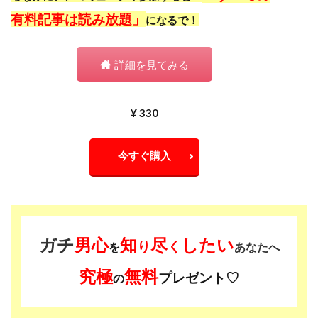
有料記事は読み放題」
になるで！
詳細を見てみる
¥ 330
今すぐ購入
ガチ
男心
知
尽
したい
り
く
を
あなたへ
究極
無料
プレゼント♡
の