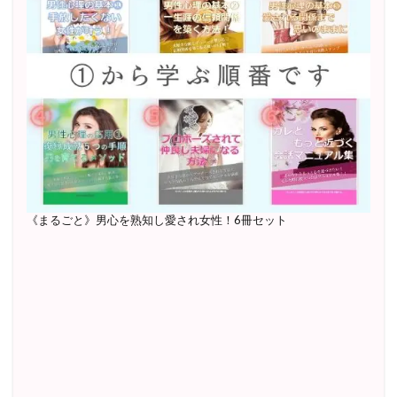
《まるごと》男心を熟知し愛され女性！6冊セット