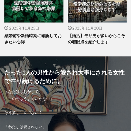
2025年11月25日
2025年11月20日
結婚前や新婚時期に確認してお
【婚活】モサ男が多いからこそ
きたい心得
の着眼点を紹介します
たった1人の男性から愛され大事にされる女性
で在り続けるために。
あなたはもしかして、
「この先もうまくいかない」
そう落ちこんでない？
「わたしは愛されない」