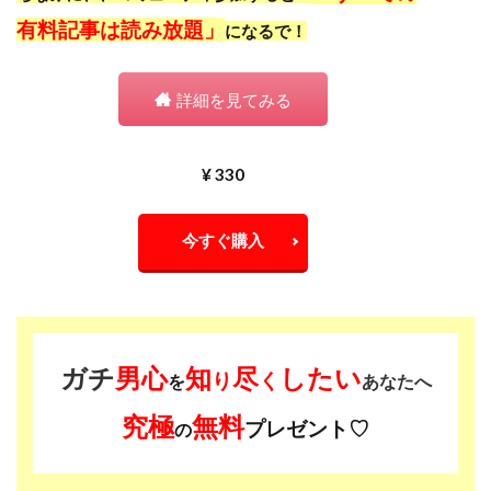
有料記事は読み放題」
になるで！
詳細を見てみる
¥ 330
今すぐ購入
ガチ
男心
知
尽
したい
り
く
を
あなたへ
究極
無料
プレゼント♡
の