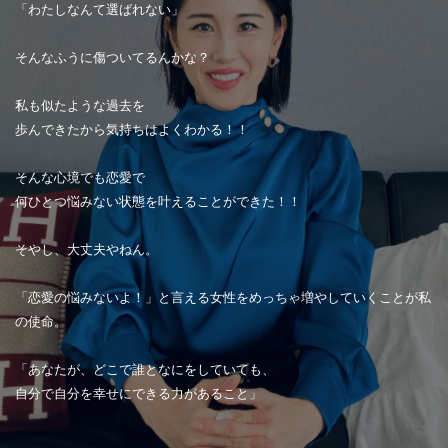
「わたしなんて選ばれない」
そんなふうに傷ついてるんかな？
私も似たような過去を
歩んできたから気持ちはよくわかる！！
そんな心境でも恋愛で
何ひとつ悩みない状態を叶えることができた！！
そやし、大丈夫やねん。
「恋愛の悩みないよ！」と言える女性をめっちゃ増やしていくことが私
の使命。
「あなたが、どこで誰となにをしていても、
自分で自分を幸せにできる力があること」