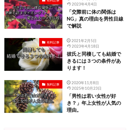
有料記事
2023年4月4日
「交際前に体の関係は
NG」真の理由を男性目線
で解説
2021年2月5日
有料記事
2023年4月18日
彼氏と同棲しても結婚で
きるには３つの条件があ
ります！
2020年11月8日
無料記事
2025年10月23日
「男性は若い女性が好
き？」年上女性が人気の
理由。