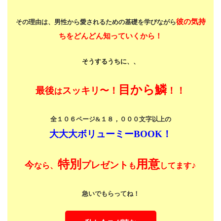
彼の気持
その理由は、男性から愛されるための基礎を学びながら
ちをどんどん知っていくから！
そうするうちに、、
目から鱗
最後
スッキリ〜！
！！
は
全１０６ページ&１８，０００文字以上の
大大大ボリューミーBOOK！
特別
用意
今
プレゼント
♪
なら、
も
してます
急いでもらってね！