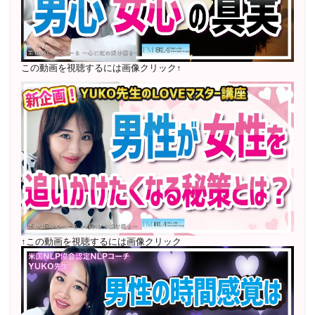
2022年6月〜24年7月 自己肯定感を高めるメールレッス
ン
1000名以上参加
〜2024年7月 恋愛テキスト動画セット販売実績
この動画を視聴するには画像クリック↑
2022年7月〜12月 グループセッション開始 限定10名
様
随時満席
2022年4月 米国NLP協会認定NLPコーチ及び日本NLP能
力開発協会認定NLPコーチ
資格取得
↑この動画を視聴するには画像クリック