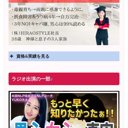
資格&実績を見る
実績
2025年4月〜 altruismコミュニティ×講座オンラインサ
ラジオ出演の一部♪
ロン開講
2025年5月〜 FMラジオ79.9「LOVEマスター講座」準
レギュラー出演中！
2023年12月〜 FM81.4ラジオFMハイホー「LOVEマス
ター講座」準レギュラー出演中！
〜2025年5月 個別セッション相談実績 1500名越え