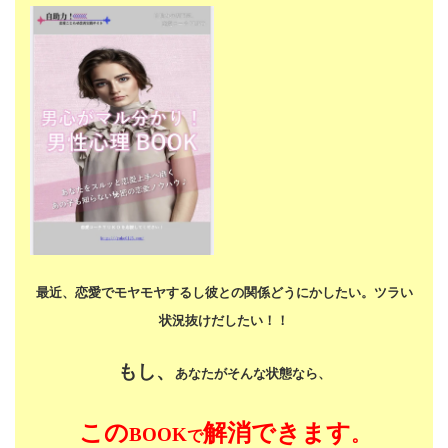
最近、恋愛でモヤモヤするし
彼との関係どうにかしたい。
ツラい
状況抜けだしたい！！
もし、
あなたがそんな状態なら、
この
解消できます
BOOK
。
で