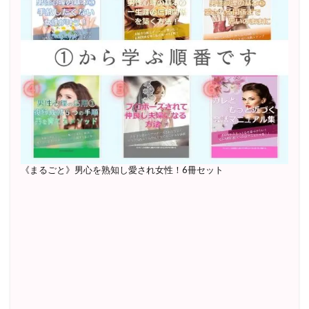
《まるごと》男心を熟知し愛され女性！6冊セット