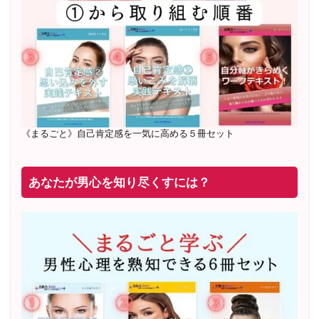
20年8月〜25年3月 少人数制６ヶ月フルサポート 累計
71
名 随時
満席
2019年6月 恋愛コーチとして活動を開始
《まるごと》自己肯定感を一気に高める５冊セット
あなたが男心を知り尽くすには？