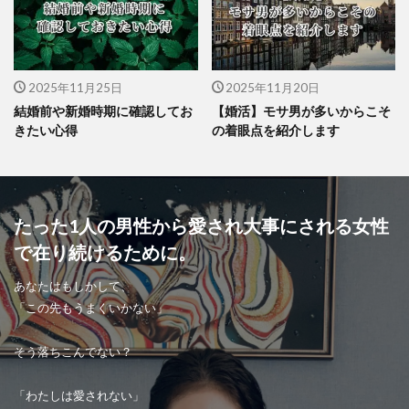
2025年11月25日
2025年11月20日
結婚前や新婚時期に確認してお
【婚活】モサ男が多いからこそ
きたい心得
の着眼点を紹介します
たった1人の男性から愛され大事にされる女性
で在り続けるために。
あなたはもしかして、
「この先もうまくいかない」
そう落ちこんでない？
「わたしは愛されない」