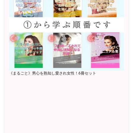
《まるごと》男心を熟知し愛され女性！6冊セット