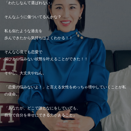
「わたしなんて選ばれない」
そんなふうに傷ついてるんかな？
私も似たような過去を
歩んできたから気持ちはよくわかる！！
そんな心境でも恋愛で
何ひとつ悩みない状態を叶えることができた！！
そやし、大丈夫やねん。
「恋愛の悩みないよ！」と言える女性をめっちゃ増やしていくことが私
の使命。
「あなたが、どこで誰となにをしていても、
自分で自分を幸せにできる力があること」