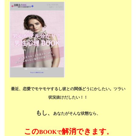
最近、恋愛でモヤモヤするし
彼との関係どうにかしたい。
ツラい
状況抜けだしたい！！
もし、
あなたがそんな状態なら、
この
解消できます
BOOK
。
で