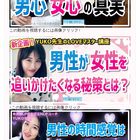
2022年6月〜24年7月 自己肯定感を高めるメールレッス
ン
1000名以上参加
〜2024年7月 恋愛テキスト動画セット販売実績
この動画を視聴するには画像クリック↑
2022年7月〜12月 グループセッション開始 限定10名
様
随時満席
2022年4月 米国NLP協会認定NLPコーチ及び日本NLP能
力開発協会認定NLPコーチ
資格取得
↑この動画を視聴するには画像クリック