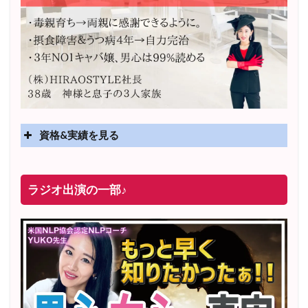
資格&実績を見る
実績
2025年4月〜 altruismコミュニティ×講座オンラインサ
ラジオ出演の一部♪
ロン開講
2025年5月〜 FMラジオ79.9「LOVEマスター講座」準
レギュラー出演中！
2023年12月〜 FM81.4ラジオFMハイホー「LOVEマス
ター講座」準レギュラー出演中！
〜2025年5月 個別セッション相談実績 1500名越え