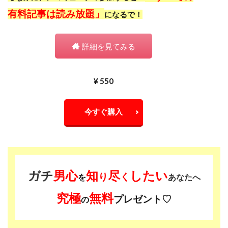
有料記事は読み放題」
になるで！
詳細を見てみる
¥ 550
今すぐ購入
ガチ
男心
知
尽
したい
り
く
を
あなたへ
究極
無料
プレゼント♡
の