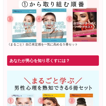
20年8月〜25年3月 少人数制６ヶ月フルサポート 累計
71
名 随時
満席
2019年6月 恋愛コーチとして活動を開始
《まるごと》自己肯定感を一気に高める５冊セット
あなたが男心を知り尽くすには？