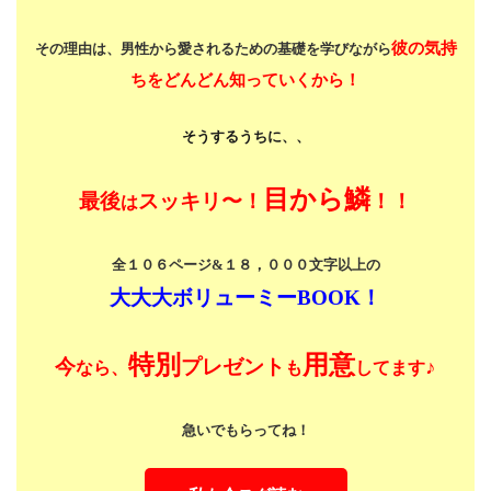
彼の気持
その理由は、男性から愛されるための基礎を学びながら
ちをどんどん知っていくから！
そうするうちに、、
目から鱗
最後
スッキリ〜！
！！
は
全１０６ページ&１８，０００文字以上の
大大大ボリューミーBOOK！
特別
用意
今
プレゼント
♪
なら、
も
してます
急いでもらってね！