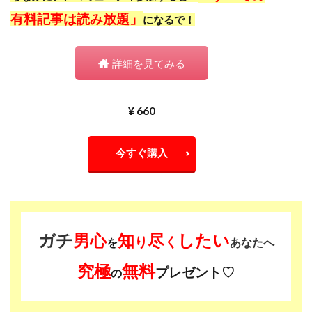
有料記事は読み放題」
になるで！
詳細を見てみる
¥ 660
今すぐ購入
ガチ
男心
知
尽
したい
り
く
を
あなたへ
究極
無料
プレゼント♡
の