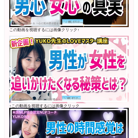
2022年6月〜24年7月 自己肯定感を高めるメールレッス
ン
1000名以上参加
〜2024年7月 恋愛テキスト動画セット販売実績
この動画を視聴するには画像クリック↑
2022年7月〜12月 グループセッション開始 限定10名
様
随時満席
2022年4月 米国NLP協会認定NLPコーチ及び日本NLP能
力開発協会認定NLPコーチ
資格取得
↑この動画を視聴するには画像クリック