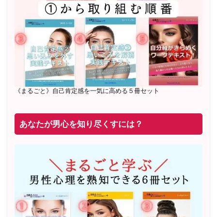
20年8月〜25年3月 少人数制６ヶ月フルサポート 累計
71
名 随時
満席
2019年6月 恋愛コーチとして活動を開始
《まるごと》自己肯定感を一気に高める５冊セット
あなたが男心を知り尽くすには？