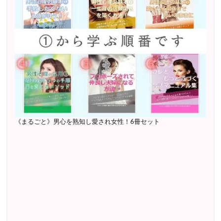
《まるごと》男心を熟知し愛され女性！6冊セット