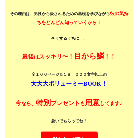
彼の気持
その理由は、男性から愛されるための基礎を学びながら
ちをどんどん知っていくから！
そうするうちに、、
目から鱗
最後
スッキリ〜！
！！
は
全１０６ページ&１８，０００文字以上の
大大大ボリューミーBOOK！
特別
用意
今
プレゼント
♪
なら、
も
してます
急いでもらってね！