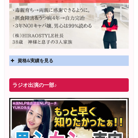
資格&実績を見る
実績
2025年4月〜 altruismコミュニティ×講座オンラインサ
ラジオ出演の一部♪
ロン開講
2025年5月〜 FMラジオ79.9「LOVEマスター講座」準
レギュラー出演中！
2023年12月〜 FM81.4ラジオFMハイホー「LOVEマス
ター講座」準レギュラー出演中！
〜2025年5月 個別セッション相談実績 1500名越え