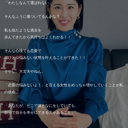
「わたしなんて選ばれない」
そんなふうに傷ついてるんかな？
私も似たような過去を
歩んできたから気持ちはよくわかる！！
そんな心境でも恋愛で
何ひとつ悩みない状態を叶えることができた！！
そやし、大丈夫やねん。
「恋愛の悩みないよ！」と言える女性をめっちゃ増やしていくことが私
の使命。
「あなたが、どこで誰となにをしていても、
自分で自分を幸せにできる力があること」