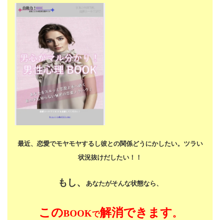
最近、恋愛でモヤモヤするし
彼との関係どうにかしたい。
ツラい
状況抜けだしたい！！
もし、
あなたがそんな状態なら、
この
解消できます
BOOK
。
で