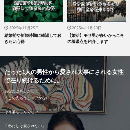
2025年11月25日
2025年11月20日
結婚前や新婚時期に確認してお
【婚活】モサ男が多いからこそ
きたい心得
の着眼点を紹介します
たった1人の男性から愛され大事にされる女性
で在り続けるために。
あなたはもしかして、
「この先もうまくいかない」
そう落ちこんでない？
「わたしは愛されない」