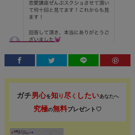
ガチ
男心
知
尽
したい
り
く
を
あなたへ
究極
無料
プレゼント♡
の