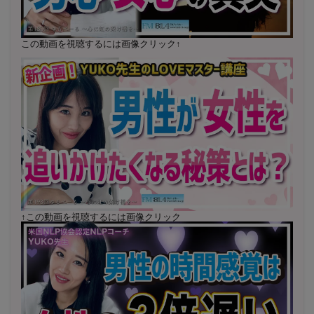
ン
1000名以上参加
〜2024年7月 恋愛テキスト動画セット販売実績
この動画を視聴するには画像クリック↑
2022年7月〜12月 グループセッション開始 限定10名
様
随時満席
2022年4月 米国NLP協会認定NLPコーチ及び日本NLP能
力開発協会認定NLPコーチ
資格取得
↑この動画を視聴するには画像クリック