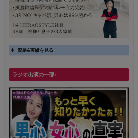
資格&実績を見る
実績
2025年4月〜 altruismコミュニティ×講座オンラインサ
ラジオ出演の一部♪
ロン開講
2025年5月〜 FMラジオ79.9「LOVEマスター講座」準
レギュラー出演中！
2023年12月〜 FM81.4ラジオFMハイホー「LOVEマス
ター講座」準レギュラー出演中！
〜2025年5月 個別セッション相談実績 1500名越え
2022年6月〜24年7月 自己肯定感を高めるメールレッス