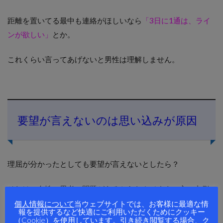
距離を置いてる最中も連絡がほしいなら
「3日に1通は、ライ
ンが欲しい」
とか。
これくらい言ってあげないと男性は理解しません。
要望が言えないのは思い込みが原因
理屈が分かったとしても要望が言えないとしたら？
それは、女性の思考に問題があるからなんですよ。心の内側
を見ればわかります。
個人情報について
当ウェブサイトでは、お客様に最適な情
報を提供するなど快適にご利用いただくためにクッキー
（Cookie）を使用しています。引き続き閲覧する場合、ク