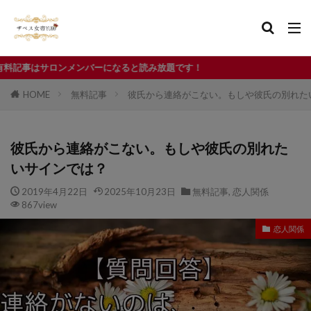
ーになると読み放題です！
HOME
無料記事
彼氏から連絡がこない。もしや彼氏の別れた
彼氏から連絡がこない。もしや彼氏の別れた
いサインでは？
2019年4月22日
2025年10月23日
無料記事
,
恋人関係
867view
恋人関係