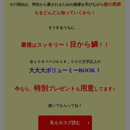
彼の気持
その理由は、男性から愛されるための基礎を学びながら
ちをどんどん知っていくから！
そうするうちに、、
目から鱗
最後
スッキリ〜！
！！
は
全１０６ページ&１８，０００文字以上の
大大大ボリューミーBOOK！
特別
用意
今
プレゼント
♪
なら、
も
してます
急いでもらってね！
私も今スグ読む