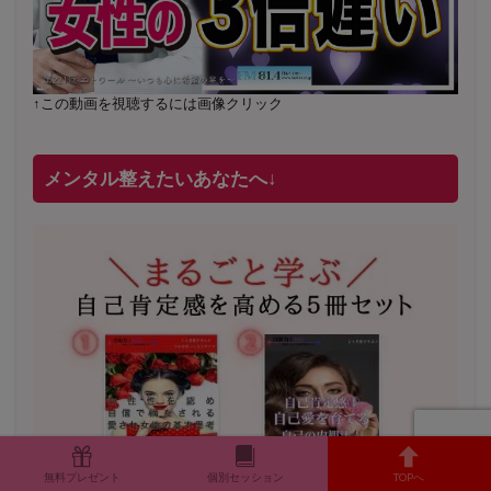
↑この動画を視聴するには画像クリック
メンタル整えたいあなたへ↓
2022年2月〜6月 男性心理グループレッスン 20名様
満
席
20年8月〜25年3月 少人数制６ヶ月フルサポート 累計
無料プレゼント
個別セッション
TOPへ