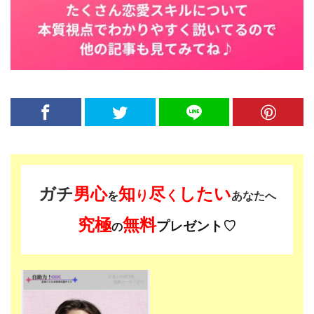
ガチ
男心
知
尽
したい
り
く
を
あなたへ
究極
無料
プレゼント♡
の