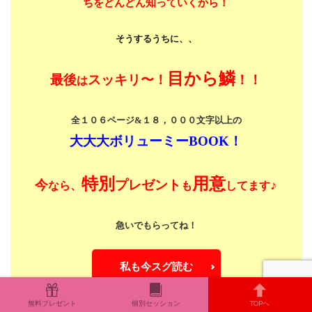
ちをどんどん知っていくから！
そうするうちに、、
目から鱗
最後
スッキリ〜！
！！
は
全１０６ページ&１８，０００文字以上の
大大大ボリューミーBOOK！
特別
用意
今
プレゼント
♪
なら、
も
してます
急いでもらってね！
私も今スグ読む
無料プレゼント
個別セッション
TOPへ