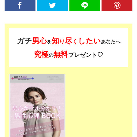
ガチ
男心
知
尽
したい
り
く
を
あなたへ
究極
無料
プレゼント♡
の