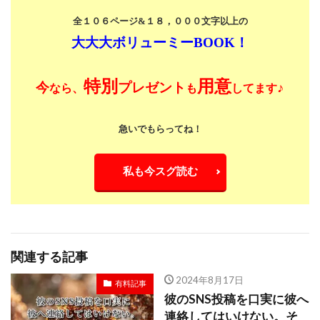
全１０６ページ&１８，０００文字以上の
大大大ボリューミーBOOK！
特別
用意
今
プレゼント
♪
なら、
も
してます
急いでもらってね！
私も今スグ読む
関連する記事
2024年8月17日
有料記事
彼のSNS投稿を口実に彼へ
連絡してはいけない。そ