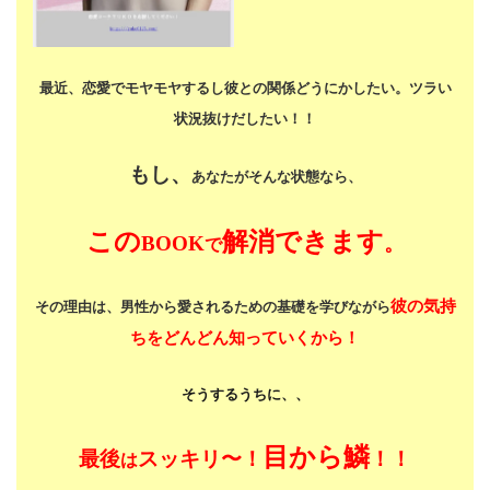
最近、恋愛でモヤモヤするし
彼との関係どうにかしたい。
ツラい
状況抜けだしたい！！
もし、
あなたがそんな状態なら、
この
解消できます
BOOK
。
で
彼の気持
その理由は、男性から愛されるための基礎を学びながら
ちをどんどん知っていくから！
そうするうちに、、
目から鱗
最後
スッキリ〜！
！！
は