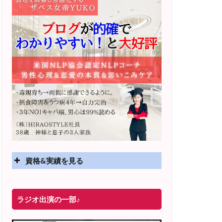
資格&実績を見る
実績
ラジオ出演の一部♪
2025年4月〜 altruismコミュニティ×講座
オンラインサロン開講