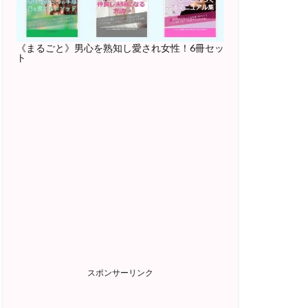
《まるごと》男心を熟知し愛され女性！6冊セッ
ト
スポンサーリンク