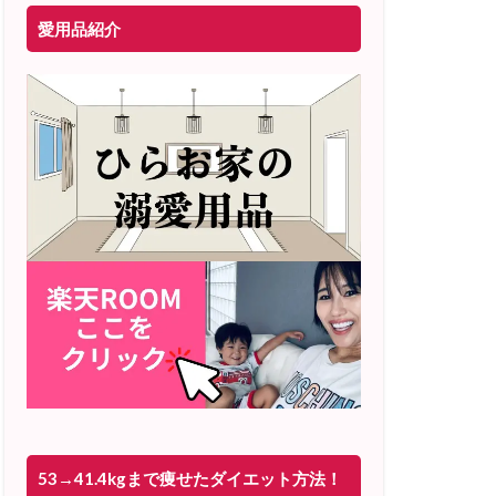
愛用品紹介
53→41.4kgまで痩せたダイエット方法！