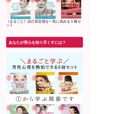
2022年2月〜6月 男性心理グループレッ
スン 20名様
満席
《まるごと》自己肯定感を一気に高める５冊セ
ット
20年8月〜25年3月 少人数制６ヶ月フル
サポート 累計71
名 随時
満席
あなたが男心を知り尽くすには？
2019年6月 恋愛コーチとして活動を開始