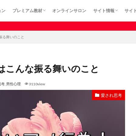
ョン
プレミアム教材
オンラインサロン
サイト情報
サイ
カート
プライバシーポリシ
利用規約
特定商取引法に基づ
振る舞いのこと
はこんな振る舞いのこと
思考
,
男性心理
3110view
愛され思考