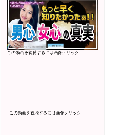
2025年5月〜 FMラジオ79.9「LOVEマス
ター講座」準レギュラー出演中！
2023年12月〜 FM81.4ラジオFMハイホ
ー「LOVEマスター講座」準レギュラー出
演中！
〜2025年5月 個別セッション相談実績
1500名越え
この動画を視聴するには画像クリック↑
2022年6月〜24年7月 自己肯定感を高め
るメールレッスン
1000名以上参加
〜2024年7月 恋愛テキスト動画セット販
売実績
↑この動画を視聴するには画像クリック
2022年7月〜12月 グループセッション開
始 限定10名様
随時満席