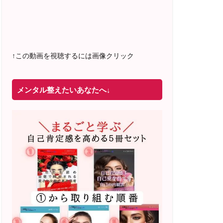
2022年4月 米国NLP協会認定NLPコーチ
及び日本NLP能力開発協会認定NLPコー
チ
資格取得
↑この動画を視聴するには画像クリック
メンタル整えたいあなたへ↓