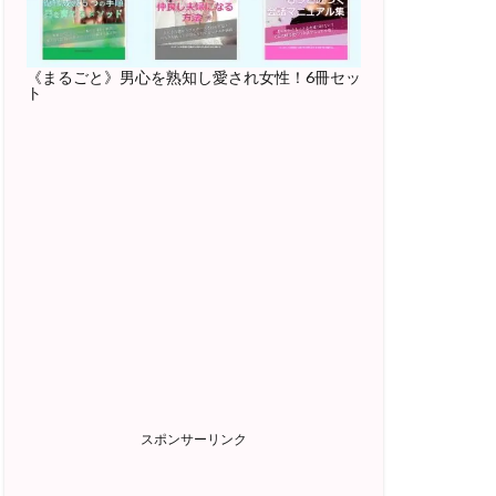
《まるごと》男心を熟知し愛され女性！6冊セッ
ト
スポンサーリンク