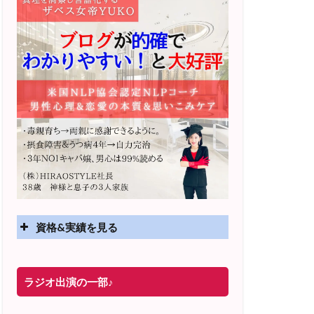
資格&実績を見る
実績
ラジオ出演の一部♪
2025年4月〜 altruismコミュニティ×講座
オンラインサロン開講