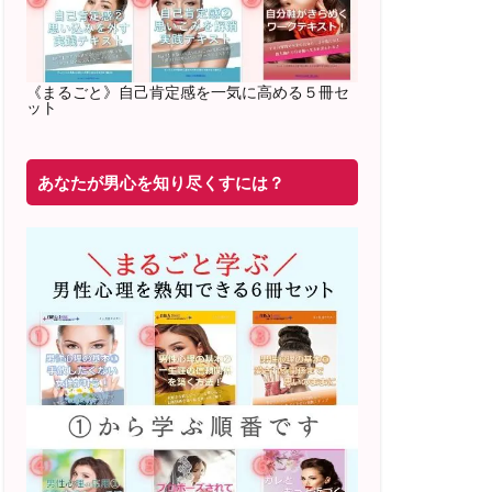
2022年2月〜6月 男性心理グループレッ
スン 20名様
満席
《まるごと》自己肯定感を一気に高める５冊セ
ット
20年8月〜25年3月 少人数制６ヶ月フル
サポート 累計71
名 随時
満席
あなたが男心を知り尽くすには？
2019年6月 恋愛コーチとして活動を開始