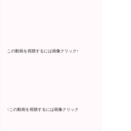
2025年5月〜 FMラジオ79.9「LOVEマス
ター講座」準レギュラー出演中！
2023年12月〜 FM81.4ラジオFMハイホ
ー「LOVEマスター講座」準レギュラー出
演中！
〜2025年5月 個別セッション相談実績
1500名越え
この動画を視聴するには画像クリック↑
2022年6月〜24年7月 自己肯定感を高め
るメールレッスン
1000名以上参加
〜2024年7月 恋愛テキスト動画セット販
売実績
↑この動画を視聴するには画像クリック
2022年7月〜12月 グループセッション開
始 限定10名様
随時満席