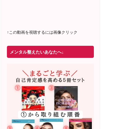
2022年4月 米国NLP協会認定NLPコーチ
及び日本NLP能力開発協会認定NLPコー
チ
資格取得
↑この動画を視聴するには画像クリック
メンタル整えたいあなたへ↓