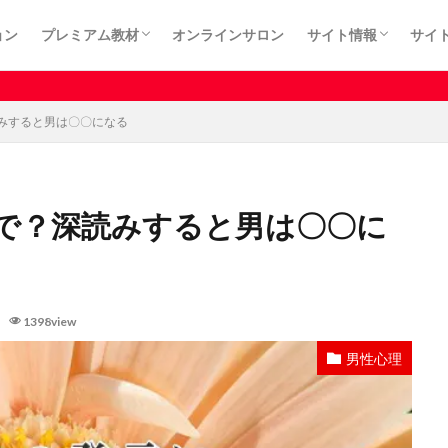
ョン
プレミアム教材
オンラインサロン
サイト情報
サイ
カート
プライバシーポリシ
利用規約
特定商取引法に基づ
有料記事はサロン
みすると男は〇〇になる
で？深読みすると男は〇〇に
1398view
男性心理