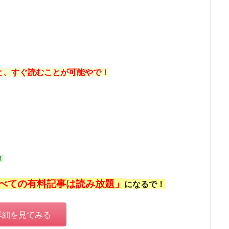
と、すぐ読むことが可能やで！
！
べての有料記事は読み放題」
になるで！
詳細を見てみる