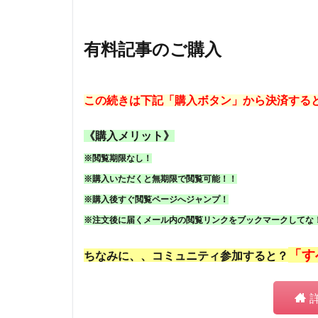
有料記事のご購入
この続きは下記「購入ボタン」から決済する
《購入メリット》
※閲覧期限なし！
※購入いただくと無期限で閲覧可能！！
※購入後すぐ閲覧ページへジャンプ！
※注文後に届くメール内の閲覧リンクをブックマークしてな
「す
ちなみに、、コミュニティ参加すると？