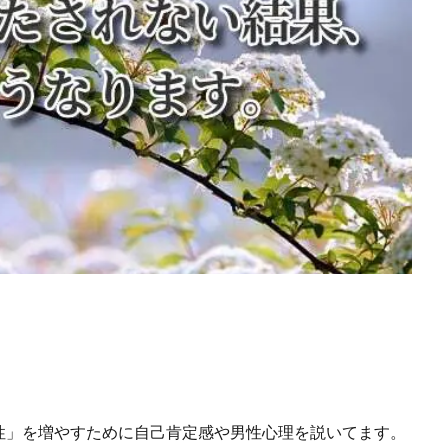
性」を増やすために自己肯定感や男性心理を説いてます。