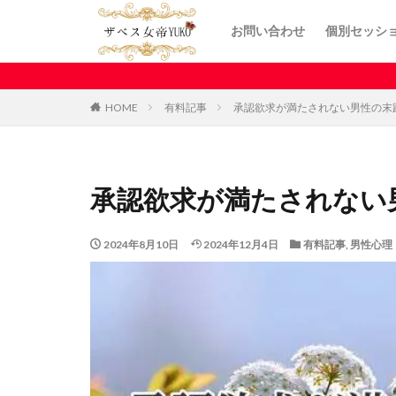
お問い合わせ
個別セッシ
HOME
有料記事
承認欲求が満たされない男性の末
承認欲求が満たされない
2024年8月10日
2024年12月4日
有料記事
,
男性心理