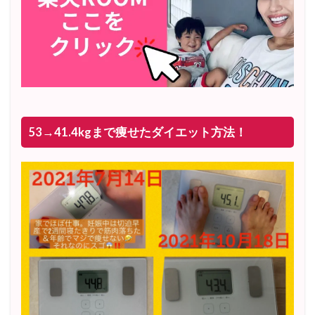
53→41.4kgまで痩せたダイエット方法！