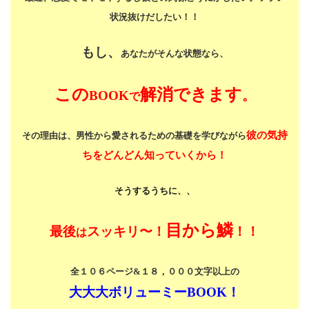
状況抜けだしたい！！
もし、
あなたがそんな状態なら、
この
解消できます
BOOK
。
で
彼の気持
その理由は、男性から愛されるための基礎を学びながら
ちをどんどん知っていくから！
そうするうちに、、
目から鱗
最後
スッキリ〜！
！！
は
全１０６ページ&１８，０００文字以上の
大大大ボリューミーBOOK！