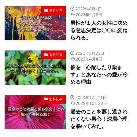
2022年6月4日
有料記事
2023年4月2日
男性が１人の女性に決め
る意思決定は〇〇に委ね
られる。
2020年3月23日
有料記事
2023年4月4日
彼を「心配したり励ま
す」とあなたへの愛が冷
める理由
2023年12月11日
無料記事
2025年10月23日
過去のことを蒸し返され
たくない男心！深層心理
を暴いてみた。