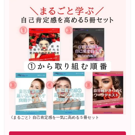
2022年2月〜6月 男性心理グループレッスン 20名様
満
席
20年8月〜25年3月 少人数制６ヶ月フルサポート 累計
71
名 随時
満席
2019年6月 恋愛コーチとして活動を開始
《まるごと》自己肯定感を一気に高める５冊セット