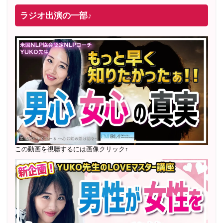
2025年4月〜 altruismコミュニティ×講座オンラインサ
ラジオ出演の一部♪
ロン開講
2025年5月〜 FMラジオ79.9「LOVEマスター講座」準
レギュラー出演中！
2023年12月〜 FM81.4ラジオFMハイホー「LOVEマス
ター講座」準レギュラー出演中！
〜2025年5月 個別セッション相談実績 1500名越え
2022年6月〜24年7月 自己肯定感を高めるメールレッス
ン
1000名以上参加
〜2024年7月 恋愛テキスト動画セット販売実績
この動画を視聴するには画像クリック↑
2022年7月〜12月 グループセッション開始 限定10名