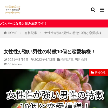
み放題です！
HOME
有料記事
女性性が強い男性の特徴10個と恋愛模様！
女性性が強い男性の特徴10個と恋愛模様！
2021年8月4日
2023年4月3日
有料記事
,
男性心理
6676view
男性心理