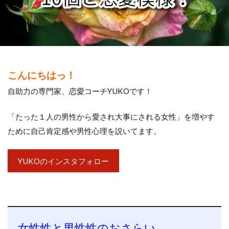
こんにちはっ！
自助力の専門家、恋愛コーチYUKOです！
「たった１人の男性から愛され大事にされる女性」を増やす
ために自己肯定感や男性心理を説いてます。
YUKOのインスタフォロー
女性性と男性性のおさらい