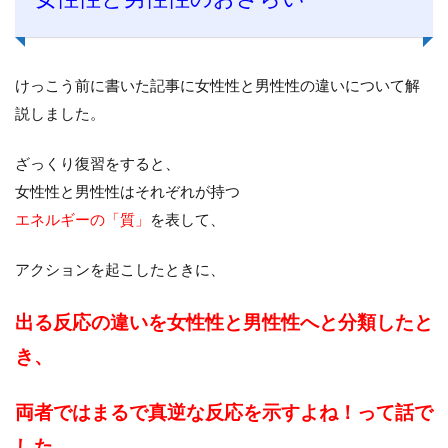
けっこう前に書いた記事に女性性と男性性の違いについて解
説しました。
ざっくり復習をすると、
女性性と男性性はそれぞれが持つ
エネルギーの「質」
を表して、
アクションを起こしたときに、
出る反応の違いを女性性と男性性へと分類したと
き、
両者ではまるで真逆な反応を示すよね！って話で
した。