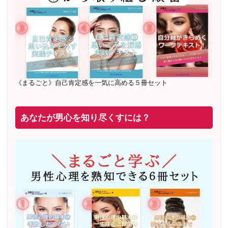
71
名 随時
満席
2019年6月 恋愛コーチとして活動を開始
《まるごと》自己肯定感を一気に高める５冊セット
あなたが男心を知り尽くすには？