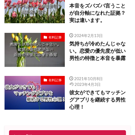
本音をズバズバ言うこと
が自分軸になれた証拠？
実は違います。
2024年2月13日
有料記事
気持ちが冷めたんじゃな
い。恋愛の優先度が低い
男性の特徴と本音を暴露
2021年10月8日
有料記事
2023年4月3日
彼女ができてもマッチン
グアプリを継続する男性
心理！