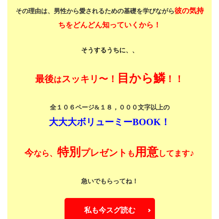
彼の気持
その理由は、男性から愛されるための基礎を学びながら
ちをどんどん知っていくから！
そうするうちに、、
目から鱗
最後
スッキリ〜！
！！
は
全１０６ページ&１８，０００文字以上の
大大大ボリューミーBOOK！
特別
用意
今
プレゼント
♪
なら、
も
してます
急いでもらってね！
私も今スグ読む