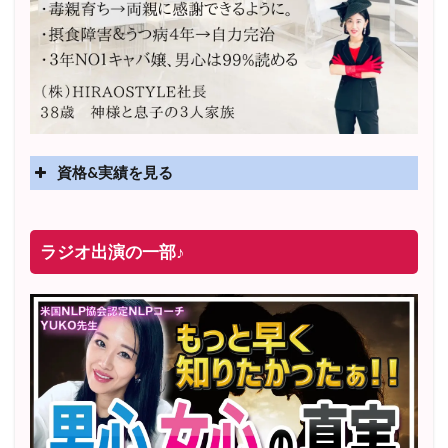
資格&実績を見る
実績
2025年4月〜 altruismコミュニティ×講座オンラインサ
ラジオ出演の一部♪
ロン開講
2025年5月〜 FMラジオ79.9「LOVEマスター講座」準
レギュラー出演中！
2023年12月〜 FM81.4ラジオFMハイホー「LOVEマス
ター講座」準レギュラー出演中！
〜2025年5月 個別セッション相談実績 1500名越え
2022年6月〜24年7月 自己肯定感を高めるメールレッス