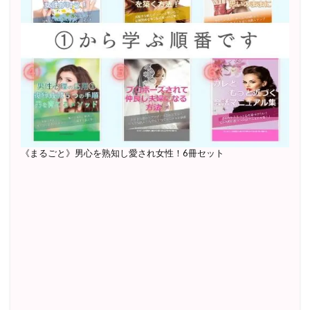
《まるごと》男心を熟知し愛され女性！6冊セット