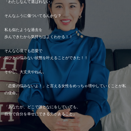
「わたしなんて選ばれない」
そんなふうに傷ついてるんかな？
私も似たような過去を
歩んできたから気持ちはよくわかる！！
そんな心境でも恋愛で
何ひとつ悩みない状態を叶えることができた！！
そやし、大丈夫やねん。
「恋愛の悩みないよ！」と言える女性をめっちゃ増やしていくことが私
の使命。
「あなたが、どこで誰となにをしていても、
自分で自分を幸せにできる力があること」