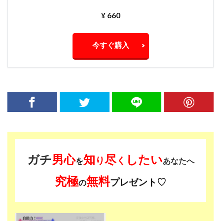
¥ 660
今すぐ購入
ガチ
男心
知
尽
したい
り
く
を
あなたへ
究極
無料
プレゼント♡
の