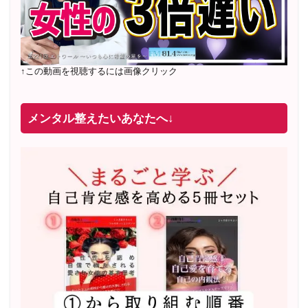
↑この動画を視聴するには画像クリック
メンタル整えたいあなたへ↓
2022年2月〜6月 男性心理グループレッスン 20名様
満
席
20年8月〜25年3月 少人数制６ヶ月フルサポート 累計