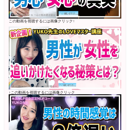
ン
1000名以上参加
〜2024年7月 恋愛テキスト動画セット販売実績
この動画を視聴するには画像クリック↑
2022年7月〜12月 グループセッション開始 限定10名
様
随時満席
2022年4月 米国NLP協会認定NLPコーチ及び日本NLP能
力開発協会認定NLPコーチ
資格取得
↑この動画を視聴するには画像クリック