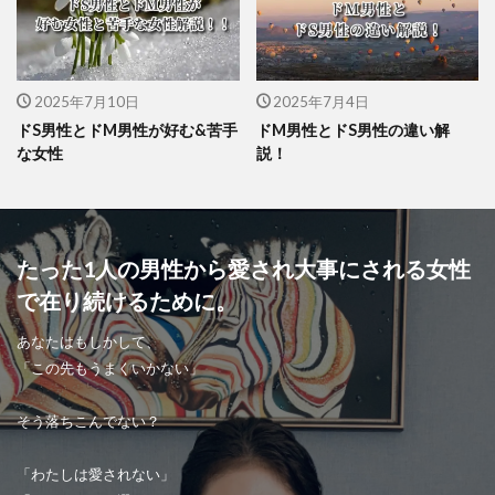
2025年7月10日
2025年7月4日
ドS男性とドM男性が好む&苦手
ドM男性とドS男性の違い解
な女性
説！
たった1人の男性から愛され大事にされる女性
で在り続けるために。
あなたはもしかして、
「この先もうまくいかない」
そう落ちこんでない？
「わたしは愛されない」