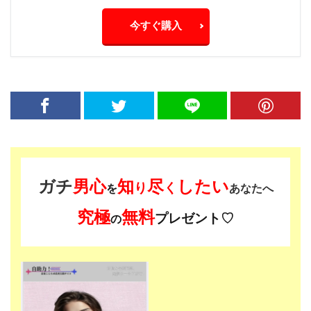
今すぐ購入
ガチ
男心
知
尽
したい
り
く
を
あなたへ
究極
無料
プレゼント♡
の