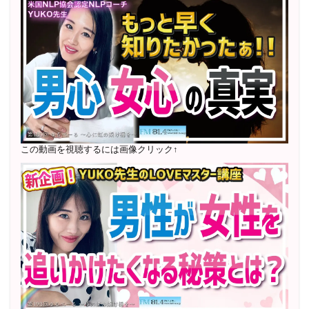
レギュラー出演中！
2023年12月〜 FM81.4ラジオFMハイホー「LOVEマス
ター講座」準レギュラー出演中！
〜2025年5月 個別セッション相談実績 1500名越え
2022年6月〜24年7月 自己肯定感を高めるメールレッス
ン
1000名以上参加
〜2024年7月 恋愛テキスト動画セット販売実績
この動画を視聴するには画像クリック↑
2022年7月〜12月 グループセッション開始 限定10名
様
随時満席
2022年4月 米国NLP協会認定NLPコーチ及び日本NLP能
力開発協会認定NLPコーチ
資格取得