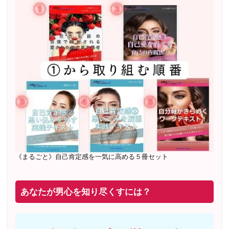
2022年2月〜6月 男性心理グループレッスン 20名様
満
席
20年8月〜25年3月 少人数制６ヶ月フルサポート 累計
71
名 随時
満席
2019年6月 恋愛コーチとして活動を開始
《まるごと》自己肯定感を一気に高める５冊セット
あなたが男心を知り尽くすには？