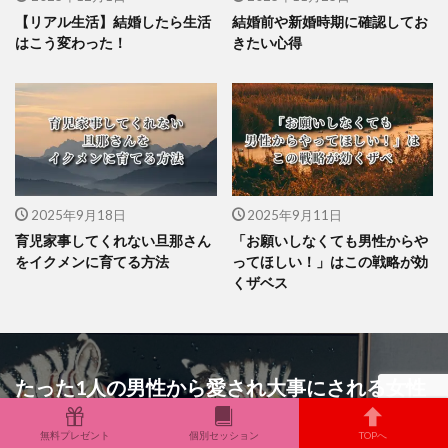
【リアル生活】結婚したら生活
結婚前や新婚時期に確認してお
はこう変わった！
きたい心得
2025年9月18日
2025年9月11日
育児家事してくれない旦那さん
「お願いしなくても男性からや
をイクメンに育てる方法
ってほしい！」はこの戦略が効
くザベス
たった1人の男性から愛され大事にされる女性
で在り続けるために。
無料プレゼント
個別セッション
TOPへ