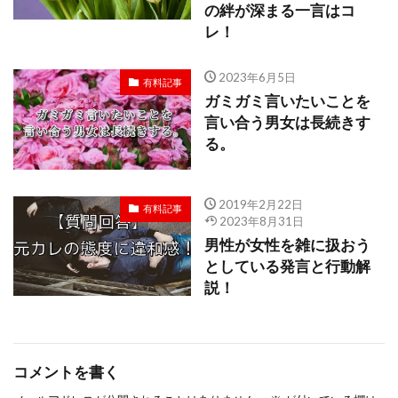
の絆が深まる一言はコ
レ！
2023年6月5日
有料記事
ガミガミ言いたいことを
言い合う男女は長続きす
る。
2019年2月22日
有料記事
2023年8月31日
男性が女性を雑に扱おう
としている発言と行動解
説！
コメントを書く