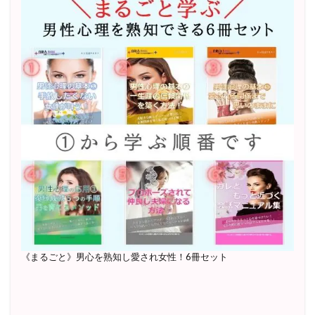
《まるごと》男心を熟知し愛され女性！6冊セット