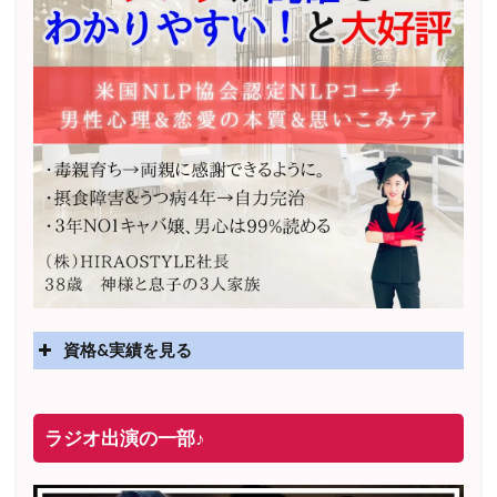
資格&実績を見る
実績
2025年4月〜 altruismコミュニティ×講座オンラインサ
ラジオ出演の一部♪
ロン開講
2025年5月〜 FMラジオ79.9「LOVEマスター講座」準