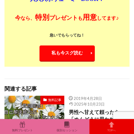
特別
用意
今
プレゼント
♪
なら、
も
してます
急いでもらってね！
私も今スグ読む
関連する記事
2019年4月28日
無料記事
2025年10月23日
男性へ甘えて頼ったら
「めんどうに思われた」
よくある原因
無料プレゼント
個別セッション
TOPへ