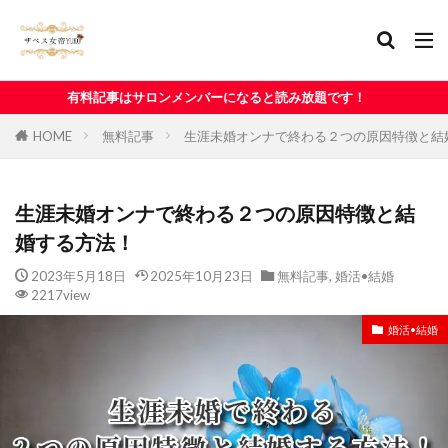
サロンメンバーになると読み放題です！
HOME
無料記事
生涯未婚オンナで終わる２つの原因特徴と結
生涯未婚オンナで終わる２つの原因特徴と結
婚する方法！
2023年5月18日
2025年10月23日
無料記事
,
婚活•結婚
2217view
婚活•結婚