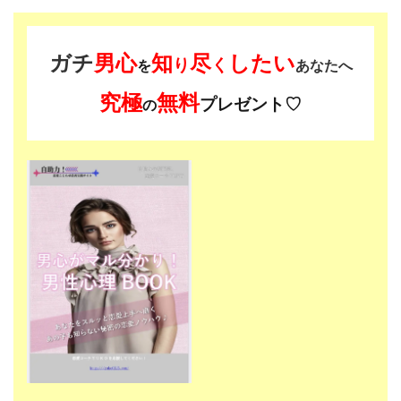
ガチ
男心
知
尽
したい
り
く
を
あなたへ
究極
無料
プレゼント♡
の