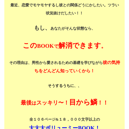
最近、恋愛でモヤモヤするし
彼との関係どうにかしたい。
ツラい
状況抜けだしたい！！
もし、
あなたがそんな状態なら、
この
解消できます
BOOK
。
で
彼の気持
その理由は、男性から愛されるための基礎を学びながら
ちをどんどん知っていくから！
そうするうちに、、
目から鱗
最後
スッキリ〜！
！！
は
全１０６ページ&１８，０００文字以上の
大大大ボリューミーBOOK！