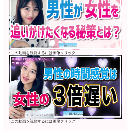
2022年7月〜12月 グループセッション開始 限定10名
様
随時満席
2022年4月 米国NLP協会認定NLPコーチ及び日本NLP能
力開発協会認定NLPコーチ
資格取得
↑この動画を視聴するには画像クリック
↑この動画を視聴するには画像クリック