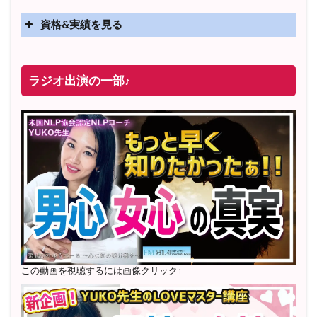
資格&実績を見る
実績
2025年4月〜 altruismコミュニティ×講座オンラインサ
ラジオ出演の一部♪
ロン開講
2025年5月〜 FMラジオ79.9「LOVEマスター講座」準
レギュラー出演中！
2023年12月〜 FM81.4ラジオFMハイホー「LOVEマス
ター講座」準レギュラー出演中！
〜2025年5月 個別セッション相談実績 1500名越え
2022年6月〜24年7月 自己肯定感を高めるメールレッス
ン
1000名以上参加
〜2024年7月 恋愛テキスト動画セット販売実績
この動画を視聴するには画像クリック↑