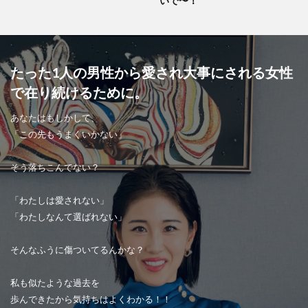
いで〜！
たった1人の男性から愛され大事にされる女性
で在り続けるために。
あなたはもしかして、
「この先もうまくいかない」
そう落ちこんでない？
「わたしは愛されない」
「わたしなんて選ばれない」
そんなふうに傷ついてるんかな？
私も似たような過去を
歩んできたから気持ちはよくわかる！！