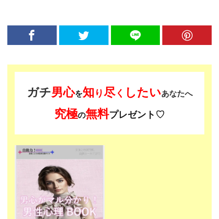
ガチ
男心
知
尽
したい
り
く
を
あなたへ
究極
無料
プレゼント♡
の