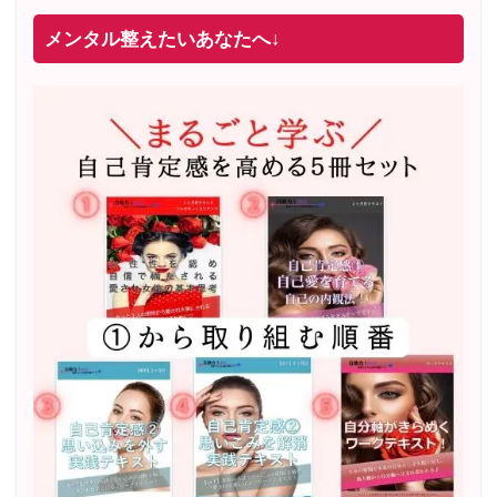
メンタル整えたいあなたへ↓
2022年2月〜6月 男性心理グループレッスン 20名様
満
席
20年8月〜25年3月 少人数制６ヶ月フルサポート 累計
71
名 随時
満席
2019年6月 恋愛コーチとして活動を開始