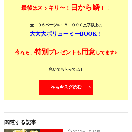
目から鱗
最後
スッキリ〜！
！！
は
全１０６ページ&１８，０００文字以上の
大大大ボリューミーBOOK！
特別
用意
今
プレゼント
♪
なら、
も
してます
急いでもらってね！
私も今スグ読む
関連する記事
2020年1月29日