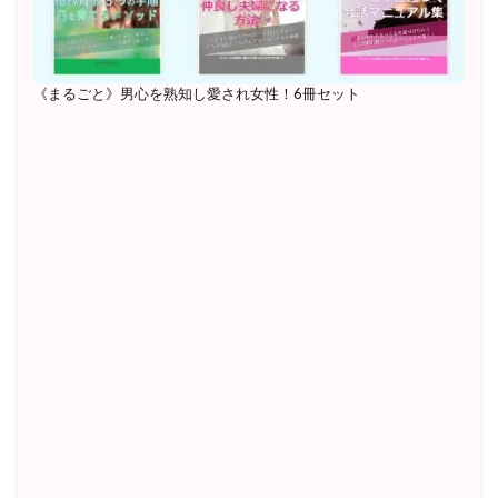
《まるごと》男心を熟知し愛され女性！6冊セット