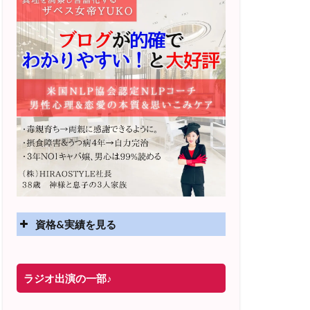
資格&実績を見る
実績
ラジオ出演の一部♪
2025年4月〜 altruismコミュニティ×講座
オンラインサロン開講