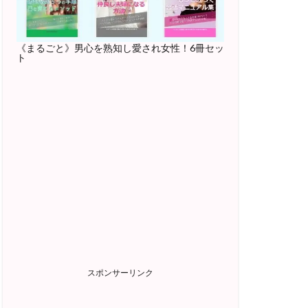
《まるごと》男心を熟知し愛され女性！6冊セッ
ト
スポンサーリンク