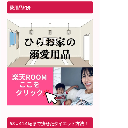
愛用品紹介
53→41.4kgまで痩せたダイエット方法！