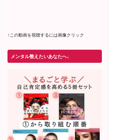
2022年4月 米国NLP協会認定NLPコーチ
及び日本NLP能力開発協会認定NLPコー
チ
資格取得
↑この動画を視聴するには画像クリック
メンタル整えたいあなたへ↓