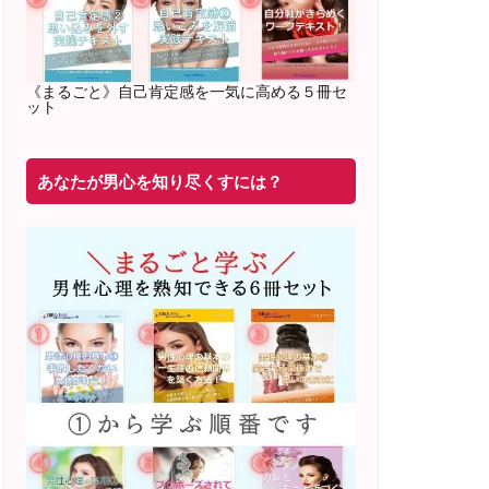
2022年2月〜6月 男性心理グループレッ
スン 20名様
満席
《まるごと》自己肯定感を一気に高める５冊セ
ット
20年8月〜25年3月 少人数制６ヶ月フル
サポート 累計71
名 随時
満席
あなたが男心を知り尽くすには？
2019年6月 恋愛コーチとして活動を開始