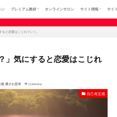
ョン
プレミアム教材
オンラインサロン
サイト情報
サイ
カート
プライバシーポリシ
利用規約
特定商取引法に基づ
有料記事はサロ
すると恋愛はこじれていく。
？」気にすると恋愛はこじれ
定感
,
愛され思考
1166view
自己肯定感