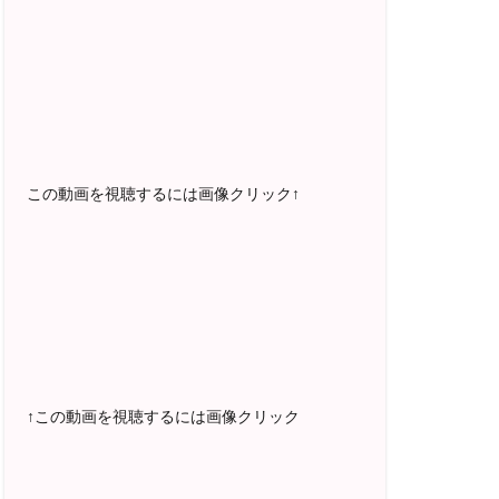
2025年5月〜 FMラジオ79.9「LOVEマス
ター講座」準レギュラー出演中！
2023年12月〜 FM81.4ラジオFMハイホ
ー「LOVEマスター講座」準レギュラー出
演中！
〜2025年5月 個別セッション相談実績
1500名越え
この動画を視聴するには画像クリック↑
2022年6月〜24年7月 自己肯定感を高め
るメールレッスン
1000名以上参加
〜2024年7月 恋愛テキスト動画セット販
売実績
↑この動画を視聴するには画像クリック
2022年7月〜12月 グループセッション開
始 限定10名様
随時満席