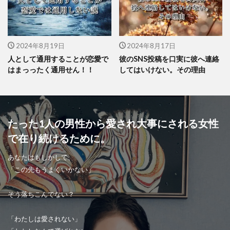
2024年8月19日
2024年8月17日
人として通用することが恋愛で
彼のSNS投稿を口実に彼へ連絡
はまっったく通用せん！！
してはいけない。その理由
たった1人の男性から愛され大事にされる女性
で在り続けるために。
あなたはもしかして、
「この先もうまくいかない」
そう落ちこんでない？
「わたしは愛されない」