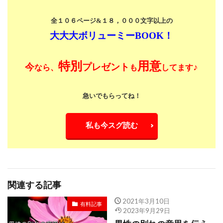
全１０６ページ&１８，０００文字以上の
大大大ボリューミーBOOK！
特別
用意
今
プレゼント
♪
なら、
も
してます
急いでもらってね！
私も今スグ読む
関連する記事
2021年3月10日
有料記事
2023年9月29日