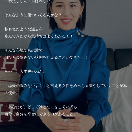
「わたしなんて選ばれない」
そんなふうに傷ついてるんかな？
私も似たような過去を
歩んできたから気持ちはよくわかる！！
そんな心境でも恋愛で
何ひとつ悩みない状態を叶えることができた！！
そやし、大丈夫やねん。
「恋愛の悩みないよ！」と言える女性をめっちゃ増やしていくことが私
の使命。
「あなたが、どこで誰となにをしていても、
自分で自分を幸せにできる力があること」