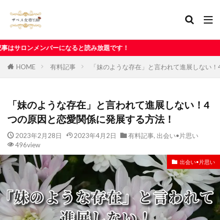
なると読み放題です！
HOME
有料記事
「妹のような存在」と言われて進展しない！
「妹のような存在」と言われて進展しない！4
つの原因と恋愛関係に発展する方法！
2023年2月28日
2023年4月2日
有料記事
,
出会い•片思い
496view
出会い•片思い