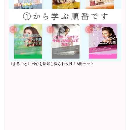
《まるごと》男心を熟知し愛され女性！6冊セット