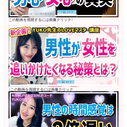
ン
1000名以上参加
〜2024年7月 恋愛テキスト動画セット販売実績
この動画を視聴するには画像クリック↑
2022年7月〜12月 グループセッション開始 限定10名
様
随時満席
2022年4月 米国NLP協会認定NLPコーチ及び日本NLP能
力開発協会認定NLPコーチ
資格取得
↑この動画を視聴するには画像クリック