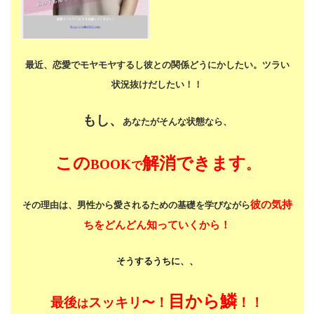
最近、恋愛でモヤモヤするし
彼との関係どうにかしたい。
ツラい
状況抜けだしたい！！
もし、
あなたがそんな状態なら、
この
解消できます
BOOK
。
で
彼の気持
その理由は、男性から愛されるための基礎を学びながら
ちをどんどん知っていくから！
そうするうちに、、
目から鱗
最後
スッキリ〜！
！！
は