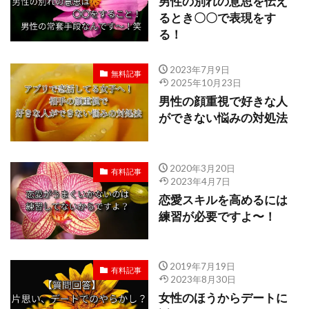
男性の別れの意思を伝え
るとき〇〇で表現をす
る！
2023年7月9日
無料記事
2025年10月23日
男性の顔重視で好きな人
ができない悩みの対処法
2020年3月20日
有料記事
2023年4月7日
恋愛スキルを高めるには
練習が必要ですよ〜！
2019年7月19日
有料記事
2023年8月30日
女性のほうからデートに