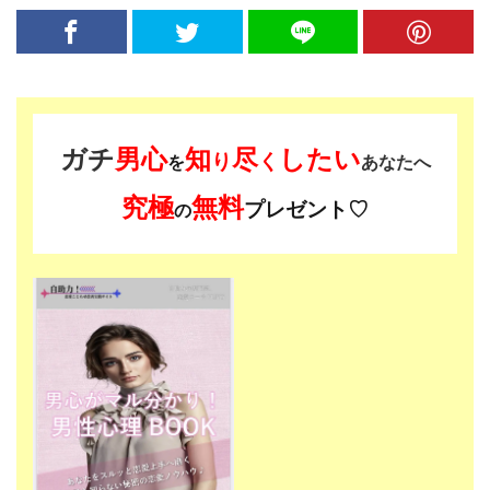
ガチ
男心
知
尽
したい
り
く
を
あなたへ
究極
無料
プレゼント♡
の