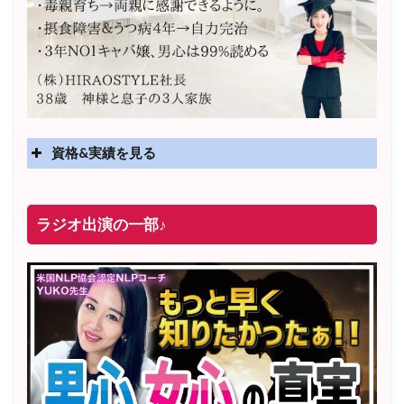
資格&実績を見る
実績
2025年4月〜 altruismコミュニティ×講座オンラインサ
ラジオ出演の一部♪
ロン開講
2025年5月〜 FMラジオ79.9「LOVEマスター講座」準
レギュラー出演中！
2023年12月〜 FM81.4ラジオFMハイホー「LOVEマス
ター講座」準レギュラー出演中！
〜2025年5月 個別セッション相談実績 1500名越え
2022年6月〜24年7月 自己肯定感を高めるメールレッス