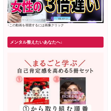
↑この動画を視聴するには画像クリック
メンタル整えたいあなたへ↓
2022年2月〜6月 男性心理グループレッスン 20名様
満
席
20年8月〜25年3月 少人数制６ヶ月フルサポート 累計