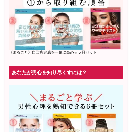
20年8月〜25年3月 少人数制６ヶ月フルサポート 累計
71
名 随時
満席
2019年6月 恋愛コーチとして活動を開始
《まるごと》自己肯定感を一気に高める５冊セット
あなたが男心を知り尽くすには？