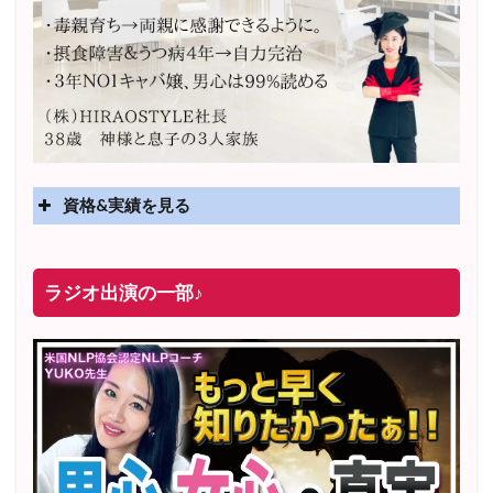
資格&実績を見る
実績
2025年4月〜 altruismコミュニティ×講座オンラインサ
ラジオ出演の一部♪
ロン開講
2025年5月〜 FMラジオ79.9「LOVEマスター講座」準
レギュラー出演中！
2023年12月〜 FM81.4ラジオFMハイホー「LOVEマス
ター講座」準レギュラー出演中！
〜2025年5月 個別セッション相談実績 1500名越え