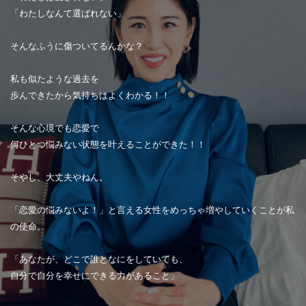
「わたしなんて選ばれない」
そんなふうに傷ついてるんかな？
私も似たような過去を
歩んできたから気持ちはよくわかる！！
そんな心境でも恋愛で
何ひとつ悩みない状態を叶えることができた！！
そやし、大丈夫やねん。
「恋愛の悩みないよ！」と言える女性をめっちゃ増やしていくことが私
の使命。
「あなたが、どこで誰となにをしていても、
自分で自分を幸せにできる力があること」