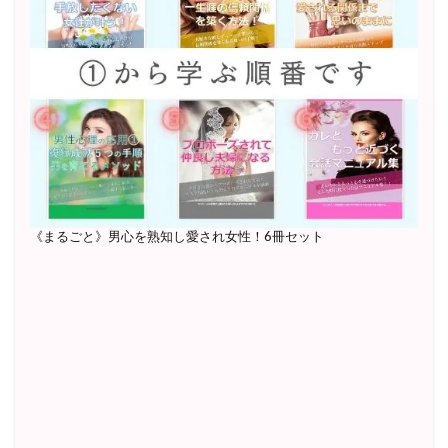
《まるごと》男心を熟知し愛され女性！6冊セット