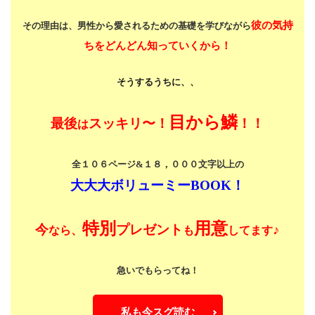
彼の気持
その理由は、男性から愛されるための基礎を学びながら
ちをどんどん知っていくから！
そうするうちに、、
目から鱗
最後
スッキリ〜！
！！
は
全１０６ページ&１８，０００文字以上の
大大大ボリューミーBOOK！
特別
用意
今
プレゼント
♪
なら、
も
してます
急いでもらってね！
私も今スグ読む