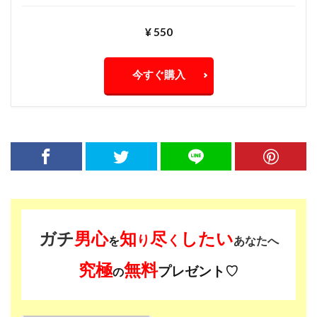
¥ 550
今すぐ購入
ガチ
男心
知
尽
したい
り
く
を
あなたへ
究極
無料
プレゼント♡
の