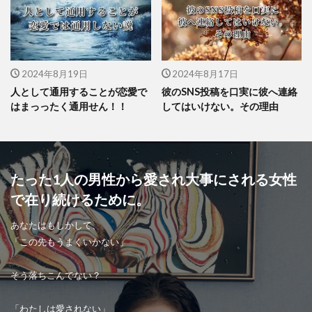
2024年8月19日
2024年8月17日
人として通用することが恋愛で
彼のSNS投稿を口実に彼へ連絡
はまっったく通用せん！！
してはいけない。その理由
たった1人の男性から愛され大事にされる女性
で在り続けるために。
あなたはもしかして、
「この先もうまくいかない」
そう落ちこんでない？
「わたしは愛されない」