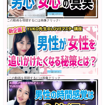
2022年6月〜24年7月 自己肯定感を高めるメールレッス
ン
1000名以上参加
〜2024年7月 恋愛テキスト動画セット販売実績
この動画を視聴するには画像クリック↑
2022年7月〜12月 グループセッション開始 限定10名
様
随時満席
2022年4月 米国NLP協会認定NLPコーチ及び日本NLP能
力開発協会認定NLPコーチ
資格取得
↑この動画を視聴するには画像クリック