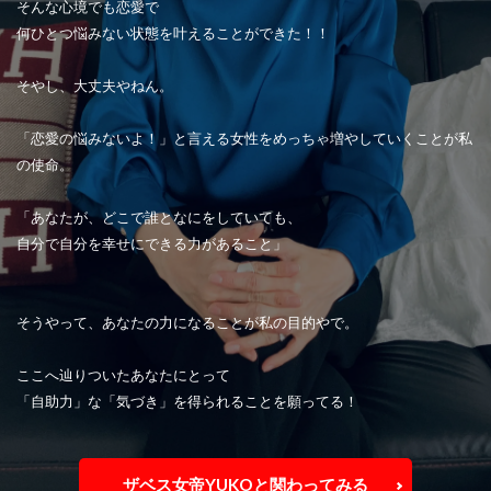
そんな心境でも恋愛で
何ひとつ悩みない状態を叶えることができた！！
そやし、大丈夫やねん。
「恋愛の悩みないよ！」と言える女性をめっちゃ増やしていくことが私
の使命。
「あなたが、どこで誰となにをしていても、
自分で自分を幸せにできる力があること」
そうやって、あなたの力になることが私の目的やで。
ここへ辿りついたあなたにとって
「自助力」な「気づき」を得られることを願ってる！
ザベス女帝YUKOと関わってみる