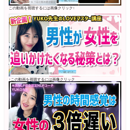
〜2024年7月 恋愛テキスト動画セット販売実績
この動画を視聴するには画像クリック↑
2022年7月〜12月 グループセッション開始 限定10名
様
随時満席
2022年4月 米国NLP協会認定NLPコーチ及び日本NLP能
力開発協会認定NLPコーチ
資格取得
↑この動画を視聴するには画像クリック