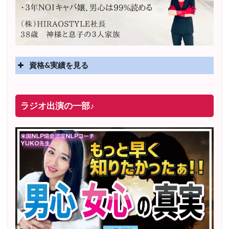
資格&実績を見る
実績
2025年4月〜 altruismコミュニティ×講座オンラインサ
ラジオ出演の一部♪
ロン開講
2025年5月〜 FMラジオ79.9「LOVEマスター講座」準
レギュラー出演中！
2023年12月〜 FM81.4ラジオFMハイホー「LOVEマス
ター講座」準レギュラー出演中！
〜2025年5月 個別セッション相談実績 1500名越え
2022年6月〜24年7月 自己肯定感を高めるメールレッス
ン
1000名以上参加