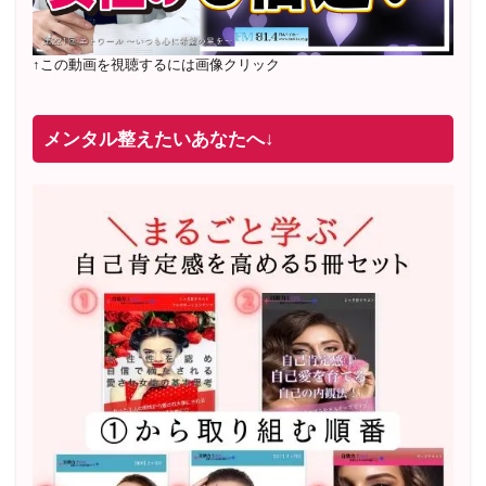
↑この動画を視聴するには画像クリック
メンタル整えたいあなたへ↓
2022年2月〜6月 男性心理グループレッスン 20名様
満
席
20年8月〜25年3月 少人数制６ヶ月フルサポート 累計
71
名 随時
満席