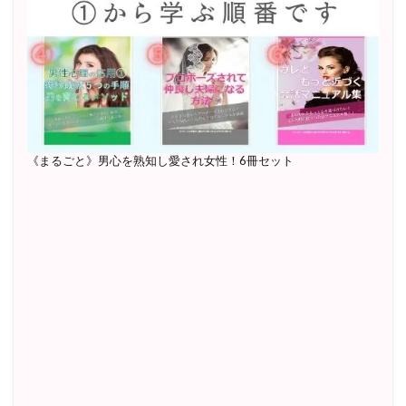
《まるごと》男心を熟知し愛され女性！6冊セット