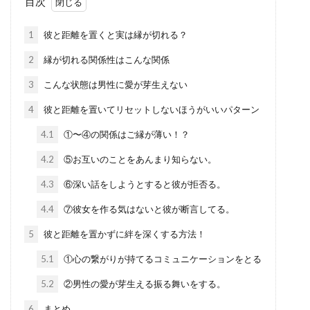
目次
1
彼と距離を置くと実は縁が切れる？
2
縁が切れる関係性はこんな関係
3
こんな状態は男性に愛が芽生えない
4
彼と距離を置いてリセットしないほうがいいパターン
4.1
①〜④の関係はご縁が薄い！？
4.2
⑤お互いのことをあんまり知らない。
4.3
⑥深い話をしようとすると彼が拒否る。
4.4
⑦彼女を作る気はないと彼が断言してる。
5
彼と距離を置かずに絆を深くする方法！
5.1
①心の繋がりが持てるコミュニケーションをとる
5.2
②男性の愛が芽生える振る舞いをする。
6
まとめ