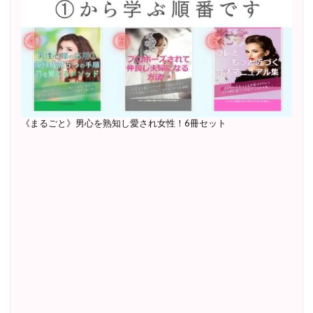
《まるごと》男心を熟知し愛され女性！6冊セット