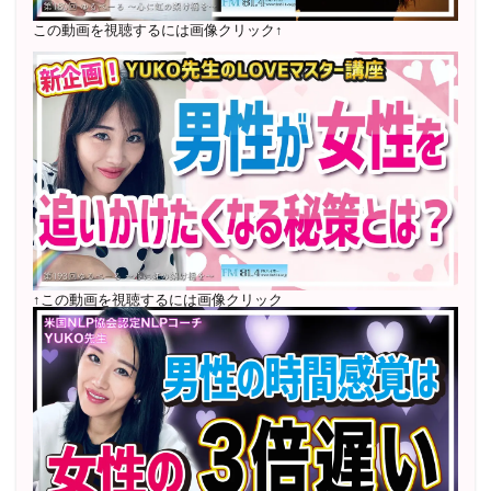
〜2024年7月 恋愛テキスト動画セット販売実績
この動画を視聴するには画像クリック↑
2022年7月〜12月 グループセッション開始 限定10名
様
随時満席
2022年4月 米国NLP協会認定NLPコーチ及び日本NLP能
力開発協会認定NLPコーチ
資格取得
↑この動画を視聴するには画像クリック