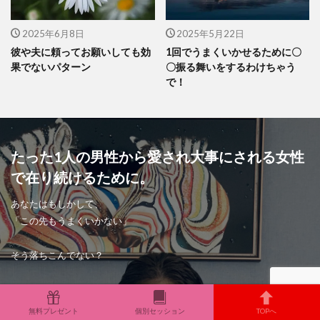
2025年6月8日
2025年5月22日
彼や夫に頼ってお願いしても効
1回でうまくいかせるために〇
果でないパターン
〇振る舞いをするわけちゃう
で！
たった1人の男性から愛され大事にされる女性
で在り続けるために。
あなたはもしかして、
「この先もうまくいかない」
そう落ちこんでない？
「わたしは愛されない」
「わたしなんて選ばれない」
無料プレゼント
個別セッション
TOPへ