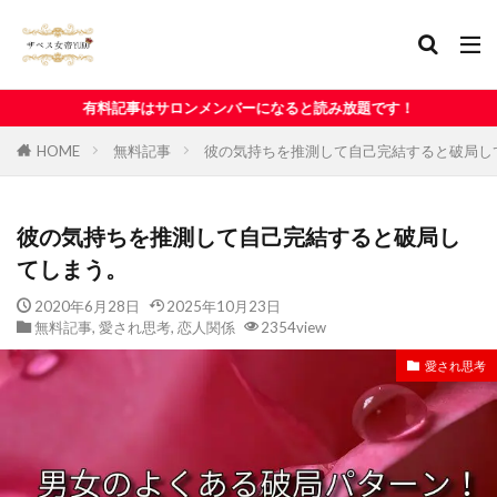
サロンメンバーになると読み放題です！
HOME
無料記事
彼の気持ちを推測して自己完結すると破局し
彼の気持ちを推測して自己完結すると破局し
てしまう。
2020年6月28日
2025年10月23日
無料記事
,
愛され思考
,
恋人関係
2354view
愛され思考