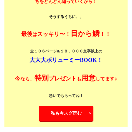
ちをどんどん知っていくから！
そうするうちに、、
目から鱗
最後
スッキリ〜！
！！
は
全１０６ページ&１８，０００文字以上の
大大大ボリューミーBOOK！
特別
用意
今
プレゼント
♪
なら、
も
してます
急いでもらってね！
私も今スグ読む