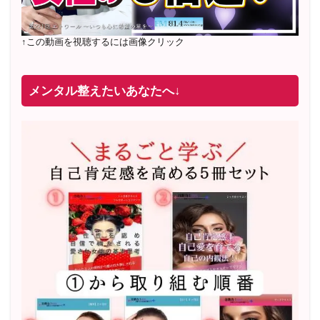
↑この動画を視聴するには画像クリック
メンタル整えたいあなたへ↓
2022年2月〜6月 男性心理グループレッスン 20名様
満
席
20年8月〜25年3月 少人数制６ヶ月フルサポート 累計
71
名 随時
満席