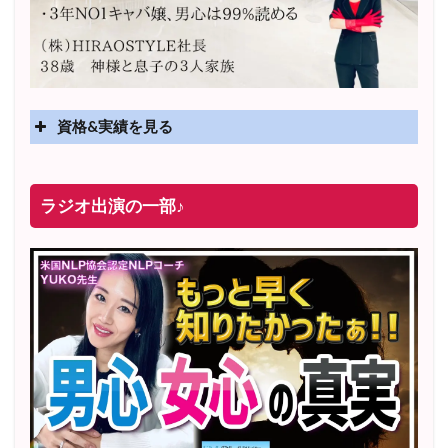
資格&実績を見る
実績
2025年4月〜 altruismコミュニティ×講座オンラインサ
ラジオ出演の一部♪
ロン開講
2025年5月〜 FMラジオ79.9「LOVEマスター講座」準
レギュラー出演中！
2023年12月〜 FM81.4ラジオFMハイホー「LOVEマス
ター講座」準レギュラー出演中！
〜2025年5月 個別セッション相談実績 1500名越え
2022年6月〜24年7月 自己肯定感を高めるメールレッス
ン
1000名以上参加