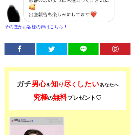
そのほかお客様の声はこちら！
ガチ
男心
知
尽
したい
り
く
を
あなたへ
究極
無料
プレゼント♡
の