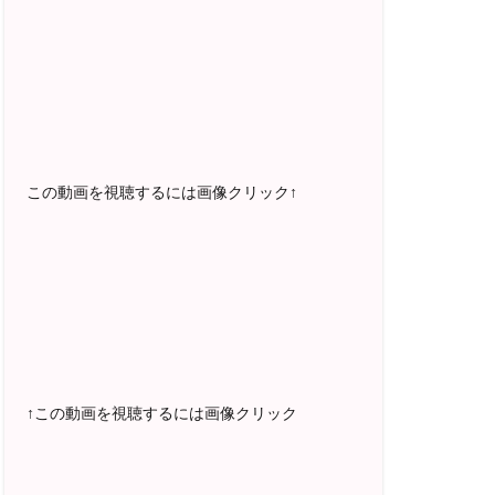
2025年5月〜 FMラジオ79.9「LOVEマス
ター講座」準レギュラー出演中！
2023年12月〜 FM81.4ラジオFMハイホ
ー「LOVEマスター講座」準レギュラー出
演中！
〜2025年5月 個別セッション相談実績
1500名越え
この動画を視聴するには画像クリック↑
2022年6月〜24年7月 自己肯定感を高め
るメールレッスン
1000名以上参加
〜2024年7月 恋愛テキスト動画セット販
売実績
↑この動画を視聴するには画像クリック
2022年7月〜12月 グループセッション開
始 限定10名様
随時満席