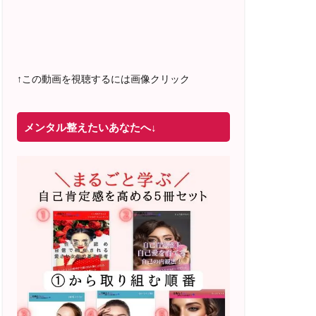
2022年4月 米国NLP協会認定NLPコーチ
及び日本NLP能力開発協会認定NLPコー
チ
資格取得
↑この動画を視聴するには画像クリック
メンタル整えたいあなたへ↓