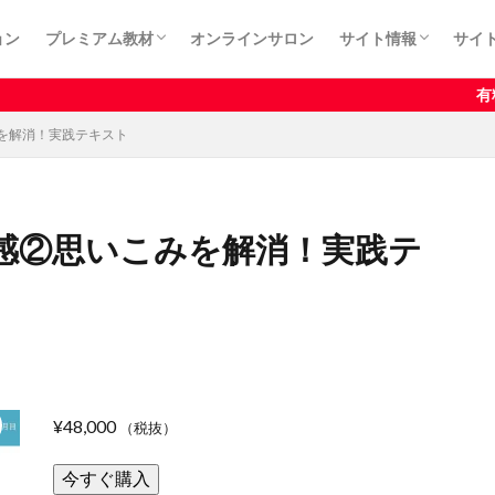
ョン
プレミアム教材
オンラインサロン
サイト情報
サイ
カート
プライバシーポリシ
利用規約
特定商取引法に基づ
有料記事はサロンメンバ
を解消！実践テキスト
感②思いこみを解消！実践テ
¥
48,000
（税抜）
今すぐ購入
《動