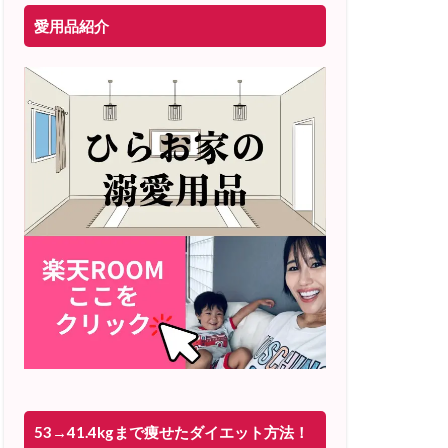
愛用品紹介
53→41.4kgまで痩せたダイエット方法！