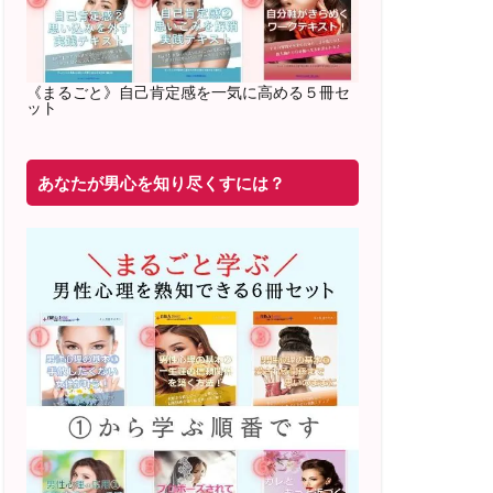
2022年2月〜6月 男性心理グループレッ
スン 20名様
満席
《まるごと》自己肯定感を一気に高める５冊セ
ット
20年8月〜25年3月 少人数制６ヶ月フル
サポート 累計71
名 随時
満席
あなたが男心を知り尽くすには？
2019年6月 恋愛コーチとして活動を開始