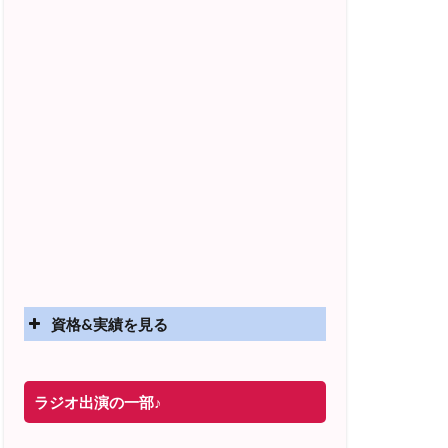
資格&実績を見る
実績
ラジオ出演の一部♪
2025年4月〜 altruismコミュニティ×講座
オンラインサロン開講