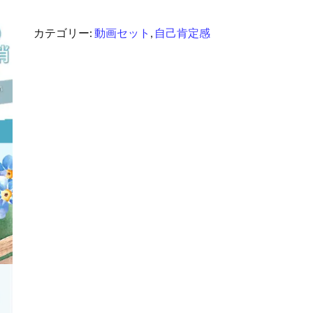
画
セ
カテゴリー:
動画セット
,
自己肯定感
ッ
ト》
自
己
肯
定
感
②
思
い
こ
み
を