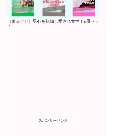
《まるごと》男心を熟知し愛され女性！6冊セッ
ト
スポンサーリンク