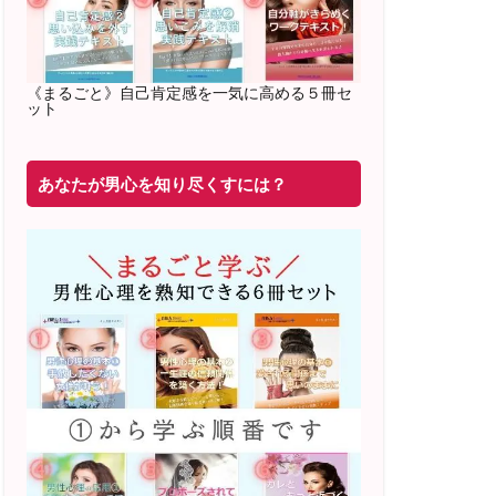
2022年2月〜6月 男性心理グループレッ
スン 20名様
満席
《まるごと》自己肯定感を一気に高める５冊セ
ット
20年8月〜25年3月 少人数制６ヶ月フル
サポート 累計71
名 随時
満席
あなたが男心を知り尽くすには？
2019年6月 恋愛コーチとして活動を開始