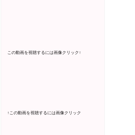
2025年5月〜 FMラジオ79.9「LOVEマス
ター講座」準レギュラー出演中！
2023年12月〜 FM81.4ラジオFMハイホ
ー「LOVEマスター講座」準レギュラー出
演中！
〜2025年5月 個別セッション相談実績
1500名越え
この動画を視聴するには画像クリック↑
2022年6月〜24年7月 自己肯定感を高め
るメールレッスン
1000名以上参加
〜2024年7月 恋愛テキスト動画セット販
売実績
↑この動画を視聴するには画像クリック
2022年7月〜12月 グループセッション開
始 限定10名様
随時満席