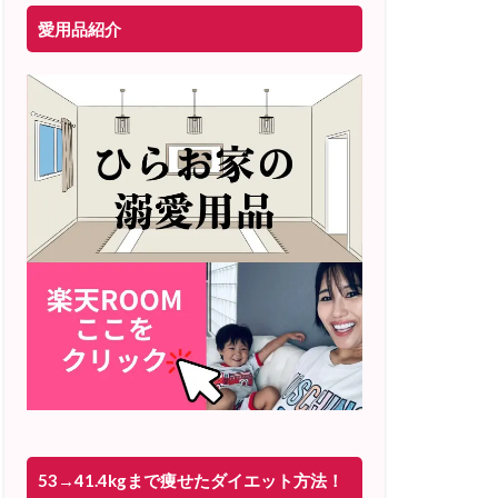
愛用品紹介
53→41.4kgまで痩せたダイエット方法！