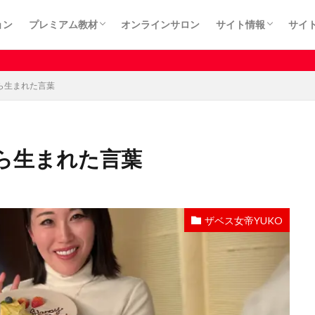
ョン
プレミアム教材
オンラインサロン
サイト情報
サイ
カート
プライバシーポリシ
利用規約
特定商取引法に基づ
有料記事はサロン
ら生まれた言葉
ら生まれた言葉
ザベス女帝YUKO