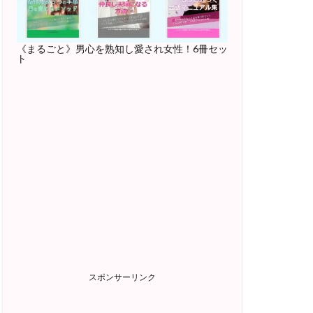
《まるごと》男心を熟知し愛され女性！6冊セッ
ト
スポンサーリンク