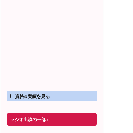
資格&実績を見る
実績
ラジオ出演の一部♪
2025年4月〜 altruismコミュニティ×講座
オンラインサロン開講