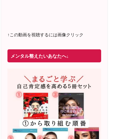
2022年4月 米国NLP協会認定NLPコーチ
及び日本NLP能力開発協会認定NLPコー
チ
資格取得
↑この動画を視聴するには画像クリック
メンタル整えたいあなたへ↓