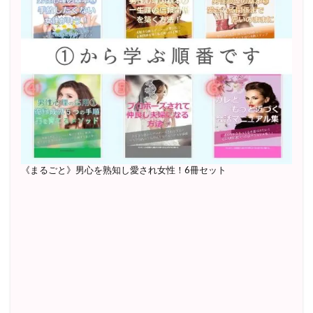
《まるごと》男心を熟知し愛され女性！6冊セット