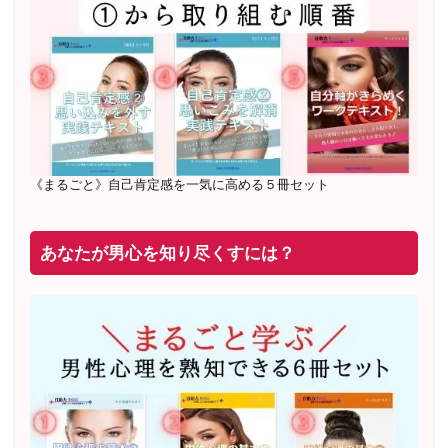
20年8月〜25年3月 少人数制６ヶ月フルサポート 累計
71
名 随時
満席
2019年6月 恋愛コーチとして活動を開始
《まるごと》自己肯定感を一気に高める５冊セット
あなたが男心を知り尽くすには？