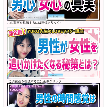
2022年6月〜24年7月 自己肯定感を高めるメールレッス
ン
1000名以上参加
〜2024年7月 恋愛テキスト動画セット販売実績
この動画を視聴するには画像クリック↑
2022年7月〜12月 グループセッション開始 限定10名
様
随時満席
2022年4月 米国NLP協会認定NLPコーチ及び日本NLP能
力開発協会認定NLPコーチ
資格取得
↑この動画を視聴するには画像クリック