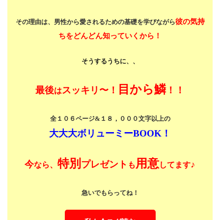
彼の気持
その理由は、男性から愛されるための基礎を学びながら
ちをどんどん知っていくから！
そうするうちに、、
目から鱗
最後
スッキリ〜！
！！
は
全１０６ページ&１８，０００文字以上の
大大大ボリューミーBOOK！
特別
用意
今
プレゼント
♪
なら、
も
してます
急いでもらってね！