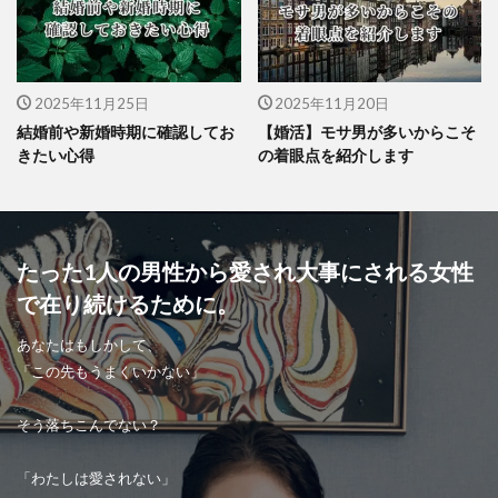
2025年11月25日
2025年11月20日
結婚前や新婚時期に確認してお
【婚活】モサ男が多いからこそ
きたい心得
の着眼点を紹介します
たった1人の男性から愛され大事にされる女性
で在り続けるために。
あなたはもしかして、
「この先もうまくいかない」
そう落ちこんでない？
「わたしは愛されない」