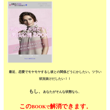
最近、恋愛でモヤモヤするし
彼との関係どうにかしたい。
ツラい
状況抜けだしたい！！
もし、
あなたがそんな状態なら、
この
解消できます
BOOK
。
で