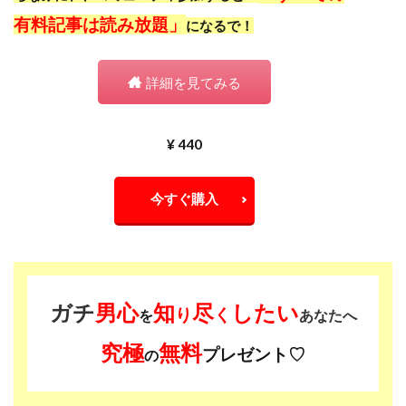
有料記事は読み放題」
になるで！
詳細を見てみる
¥ 440
今すぐ購入
ガチ
男心
知
尽
したい
り
く
を
あなたへ
究極
無料
プレゼント♡
の