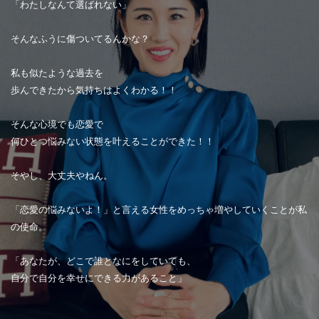
「わたしなんて選ばれない」
そんなふうに傷ついてるんかな？
私も似たような過去を
歩んできたから気持ちはよくわかる！！
そんな心境でも恋愛で
何ひとつ悩みない状態を叶えることができた！！
そやし、大丈夫やねん。
「恋愛の悩みないよ！」と言える女性をめっちゃ増やしていくことが私
の使命。
「あなたが、どこで誰となにをしていても、
自分で自分を幸せにできる力があること」