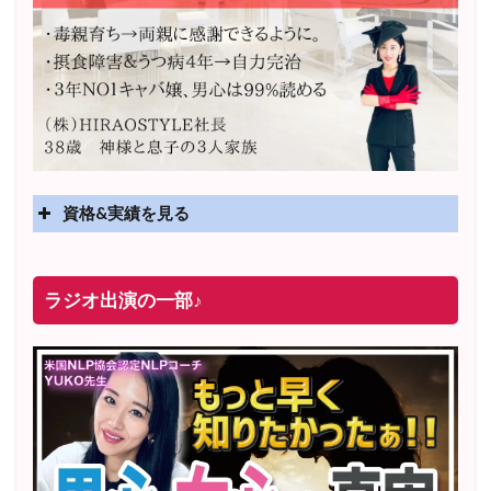
資格&実績を見る
実績
2025年4月〜 altruismコミュニティ×講座オンラインサ
ラジオ出演の一部♪
ロン開講
2025年5月〜 FMラジオ79.9「LOVEマスター講座」準
レギュラー出演中！
2023年12月〜 FM81.4ラジオFMハイホー「LOVEマス
ター講座」準レギュラー出演中！
〜2025年5月 個別セッション相談実績 1500名越え