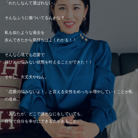
「わたしなんて選ばれない」
そんなふうに傷ついてるんかな？
私も似たような過去を
歩んできたから気持ちはよくわかる！！
そんな心境でも恋愛で
何ひとつ悩みない状態を叶えることができた！！
そやし、大丈夫やねん。
「恋愛の悩みないよ！」と言える女性をめっちゃ増やしていくことが私
の使命。
「あなたが、どこで誰となにをしていても、
自分で自分を幸せにできる力があること」