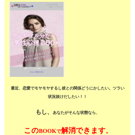
最近、恋愛でモヤモヤするし
彼との関係どうにかしたい。
ツラい
状況抜けだしたい！！
もし、
あなたがそんな状態なら、
この
解消できます
BOOK
。
で