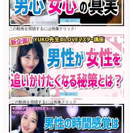
2022年6月〜24年7月 自己肯定感を高めるメールレッス
ン
1000名以上参加
〜2024年7月 恋愛テキスト動画セット販売実績
この動画を視聴するには画像クリック↑
2022年7月〜12月 グループセッション開始 限定10名
様
随時満席
2022年4月 米国NLP協会認定NLPコーチ及び日本NLP能
力開発協会認定NLPコーチ
資格取得
↑この動画を視聴するには画像クリック