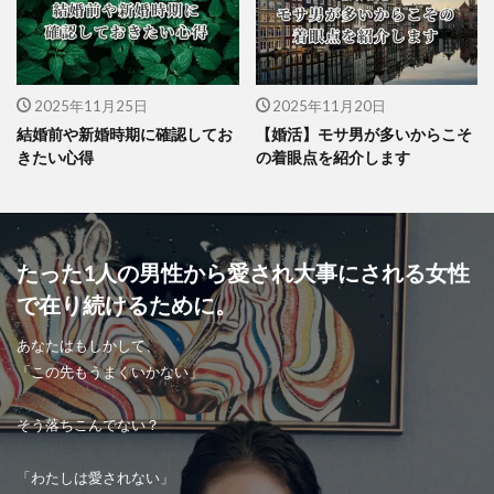
2025年11月25日
2025年11月20日
結婚前や新婚時期に確認してお
【婚活】モサ男が多いからこそ
きたい心得
の着眼点を紹介します
たった1人の男性から愛され大事にされる女性
で在り続けるために。
あなたはもしかして、
「この先もうまくいかない」
そう落ちこんでない？
「わたしは愛されない」