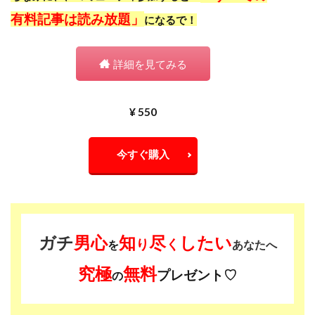
有料記事は読み放題」
になるで！
詳細を見てみる
¥ 550
今すぐ購入
ガチ
男心
知
尽
したい
り
く
を
あなたへ
究極
無料
プレゼント♡
の