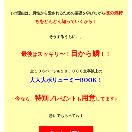
彼の気持
その理由は、男性から愛されるための基礎を学びながら
ちをどんどん知っていくから！
そうするうちに、、
目から鱗
最後
スッキリ〜！
！！
は
全１０６ページ&１８，０００文字以上の
大大大ボリューミーBOOK！
特別
用意
今
プレゼント
♪
なら、
も
してます
急いでもらってね！