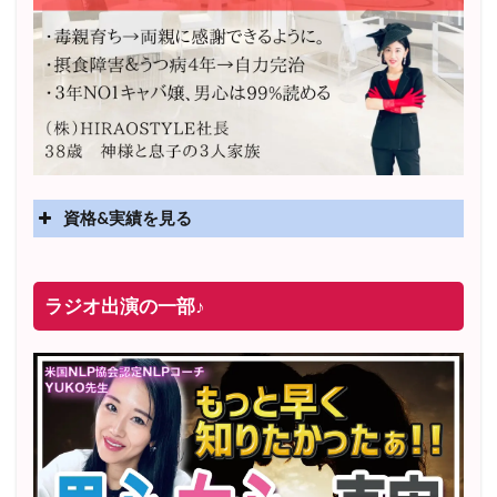
資格&実績を見る
実績
2025年4月〜 altruismコミュニティ×講座オンラインサ
ラジオ出演の一部♪
ロン開講
2025年5月〜 FMラジオ79.9「LOVEマスター講座」準
レギュラー出演中！
2023年12月〜 FM81.4ラジオFMハイホー「LOVEマス
ター講座」準レギュラー出演中！
〜2025年5月 個別セッション相談実績 1500名越え