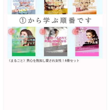
《まるごと》男心を熟知し愛され女性！6冊セット