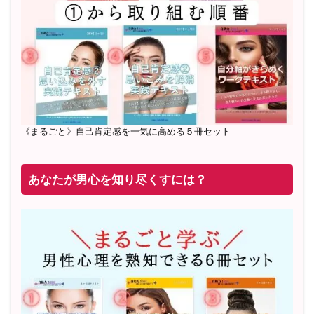
20年8月〜25年3月 少人数制６ヶ月フルサポート 累計
71
名 随時
満席
2019年6月 恋愛コーチとして活動を開始
《まるごと》自己肯定感を一気に高める５冊セット
あなたが男心を知り尽くすには？