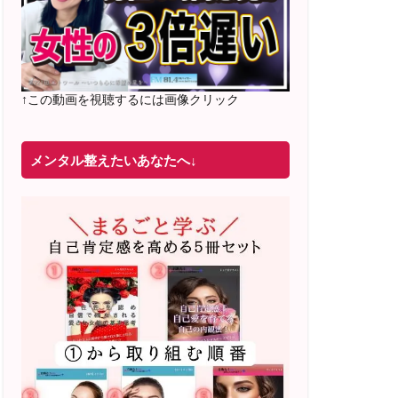
2022年4月 米国NLP協会認定NLPコーチ
及び日本NLP能力開発協会認定NLPコー
チ
資格取得
↑この動画を視聴するには画像クリック
メンタル整えたいあなたへ↓