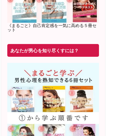
2022年2月〜6月 男性心理グループレッ
スン 20名様
満席
《まるごと》自己肯定感を一気に高める５冊セ
ット
20年8月〜25年3月 少人数制６ヶ月フル
サポート 累計71
名 随時
満席
あなたが男心を知り尽くすには？
2019年6月 恋愛コーチとして活動を開始