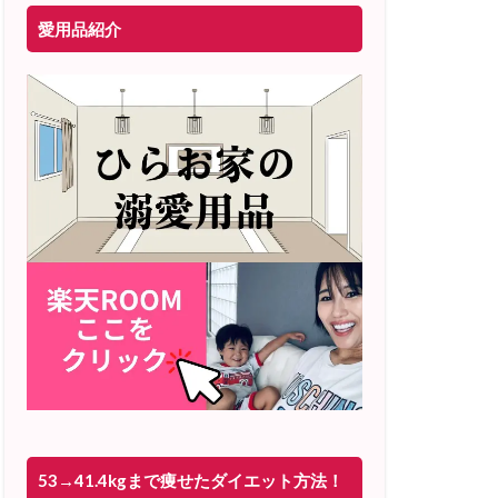
愛用品紹介
53→41.4kgまで痩せたダイエット方法！