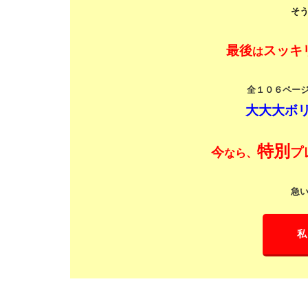
そ
最後
スッキ
は
全１０６ペー
大大大ボリ
特別
今
プ
なら、
急
私