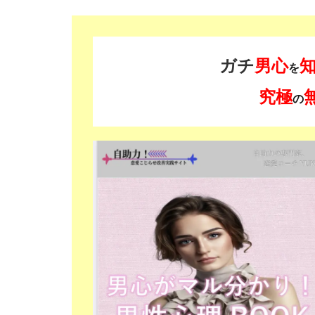
ガチ
男心
を
究極
の