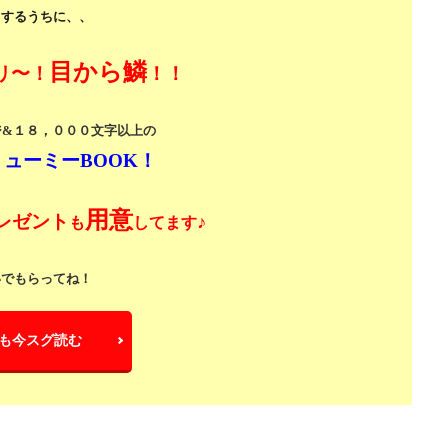
うするうちに、、
目から鱗
リ〜！
！！
ジ&１８，０００文字以上の
ューミーBOOK！
用意
レゼント
♪
も
してます
いでもらってね！
も今スグ読む