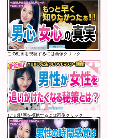
2025年5月〜 FMラジオ79.9「LOVEマス
ター講座」準レギュラー出演中！
2023年12月〜 FM81.4ラジオFMハイホ
ー「LOVEマスター講座」準レギュラー出
演中！
〜2025年5月 個別セッション相談実績
1500名越え
この動画を視聴するには画像クリック↑
2022年6月〜24年7月 自己肯定感を高め
るメールレッスン
1000名以上参加
〜2024年7月 恋愛テキスト動画セット販
売実績
↑この動画を視聴するには画像クリック
2022年7月〜12月 グループセッション開
始 限定10名様
随時満席