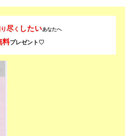
知
尽
したい
り
く
あなたへ
無料
プレゼント♡