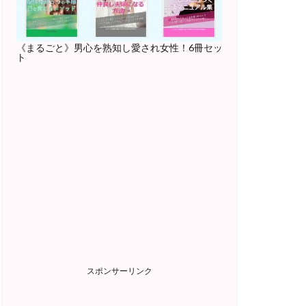
《まるごと》男心を熟知し愛され女性！6冊セッ
ト
スポンサーリンク