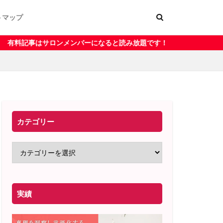
トマップ
ー
く表記
になると読み放題です！
カテゴリー
実績