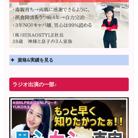
資格&実績を見る
実績
2025年4月〜 altruismコミュニティ×講座オンラインサ
ラジオ出演の一部♪
ロン開講
2025年5月〜 FMラジオ79.9「LOVEマスター講座」準
レギュラー出演中！
2023年12月〜 FM81.4ラジオFMハイホー「LOVEマス
ター講座」準レギュラー出演中！
〜2025年5月 個別セッション相談実績 1500名越え