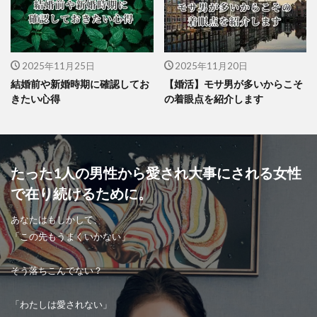
2025年11月25日
2025年11月20日
結婚前や新婚時期に確認してお
【婚活】モサ男が多いからこそ
きたい心得
の着眼点を紹介します
たった1人の男性から愛され大事にされる女性
で在り続けるために。
あなたはもしかして、
「この先もうまくいかない」
そう落ちこんでない？
「わたしは愛されない」