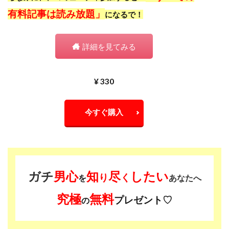
有料記事は読み放題」
になるで！
詳細を見てみる
¥ 330
今すぐ購入
ガチ
男心
知
尽
したい
り
く
を
あなたへ
究極
無料
プレゼント♡
の