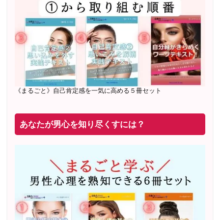
20年8月〜25年3月 少人数制６ヶ月フルサポート 累計
71
名 随時
満席
2019年6月 恋愛コーチとして活動を開始
《まるごと》自己肯定感を一気に高める５冊セット
あなたが男心を知り尽くすには？