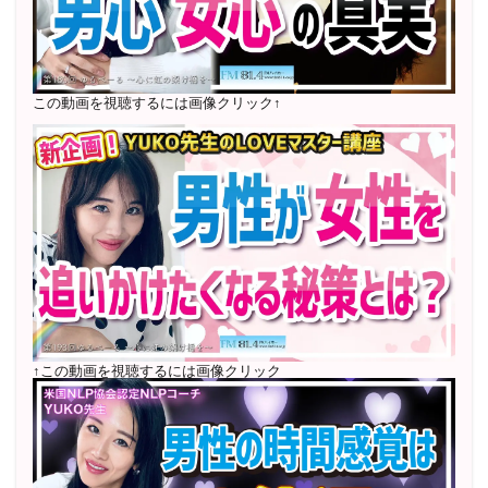
2022年6月〜24年7月 自己肯定感を高めるメールレッス
ン
1000名以上参加
〜2024年7月 恋愛テキスト動画セット販売実績
この動画を視聴するには画像クリック↑
2022年7月〜12月 グループセッション開始 限定10名
様
随時満席
2022年4月 米国NLP協会認定NLPコーチ及び日本NLP能
力開発協会認定NLPコーチ
資格取得
↑この動画を視聴するには画像クリック