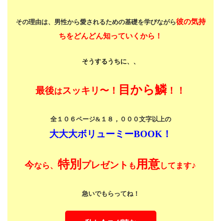
彼の気持
その理由は、男性から愛されるための基礎を学びながら
ちをどんどん知っていくから！
そうするうちに、、
目から鱗
最後
スッキリ〜！
！！
は
全１０６ページ&１８，０００文字以上の
大大大ボリューミーBOOK！
特別
用意
今
プレゼント
♪
なら、
も
してます
急いでもらってね！