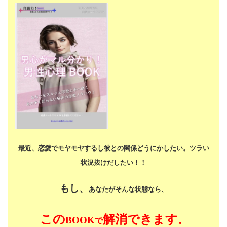
最近、恋愛でモヤモヤするし
彼との関係どうにかしたい。
ツラい
状況抜けだしたい！！
もし、
あなたがそんな状態なら、
この
解消できます
BOOK
。
で