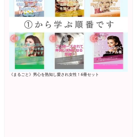
《まるごと》男心を熟知し愛され女性！6冊セット