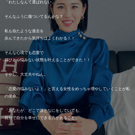
「わたしなんて選ばれない」
そんなふうに傷ついてるんかな？
私も似たような過去を
歩んできたから気持ちはよくわかる！！
そんな心境でも恋愛で
何ひとつ悩みない状態を叶えることができた！！
そやし、大丈夫やねん。
「恋愛の悩みないよ！」と言える女性をめっちゃ増やしていくことが私
の使命。
「あなたが、どこで誰となにをしていても、
自分で自分を幸せにできる力があること」