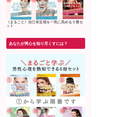
2022年2月〜6月 男性心理グループレッ
スン 20名様
満席
《まるごと》自己肯定感を一気に高める５冊セ
ット
20年8月〜25年3月 少人数制６ヶ月フル
サポート 累計71
名 随時
満席
あなたが男心を知り尽くすには？
2019年6月 恋愛コーチとして活動を開始