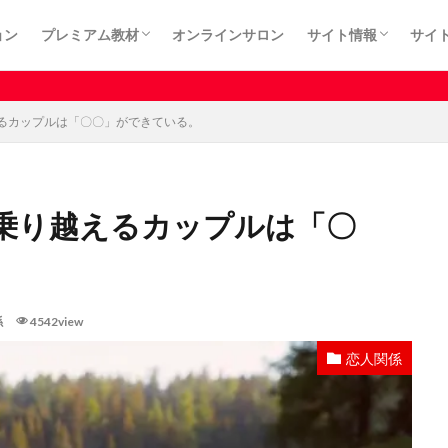
ョン
プレミアム教材
オンラインサロン
サイト情報
サイ
カート
プライバシーポリシ
利用規約
特定商取引法に基づ
有料記事はサロン
るカップルは「〇〇」ができている。
乗り越えるカップルは「〇
係
4542view
恋人関係