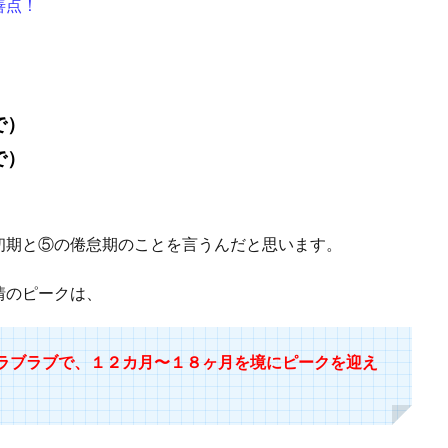
善点！
で）
で）
初期と⑤の倦怠期のことを言うんだと思います。
情のピークは、
ラブラブで、
１２カ月〜１８ヶ月を境にピークを迎え