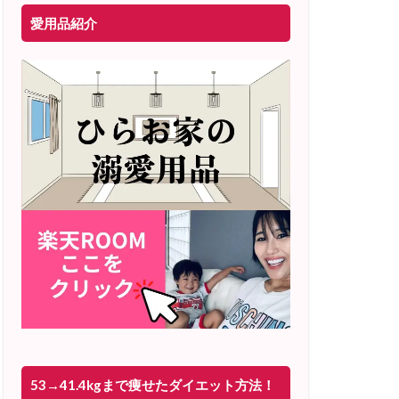
愛用品紹介
53→41.4kgまで痩せたダイエット方法！