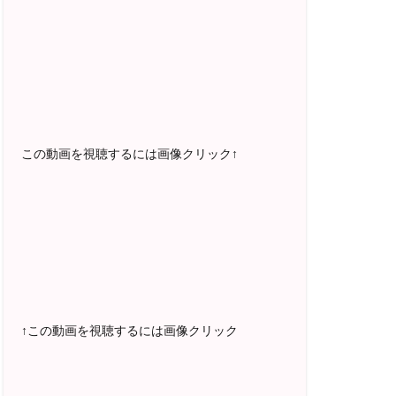
2025年5月〜 FMラジオ79.9「LOVEマス
ター講座」準レギュラー出演中！
2023年12月〜 FM81.4ラジオFMハイホ
ー「LOVEマスター講座」準レギュラー出
演中！
〜2025年5月 個別セッション相談実績
1500名越え
この動画を視聴するには画像クリック↑
2022年6月〜24年7月 自己肯定感を高め
るメールレッスン
1000名以上参加
〜2024年7月 恋愛テキスト動画セット販
売実績
↑この動画を視聴するには画像クリック
2022年7月〜12月 グループセッション開
始 限定10名様
随時満席