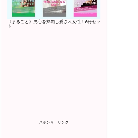
《まるごと》男心を熟知し愛され女性！6冊セッ
ト
スポンサーリンク