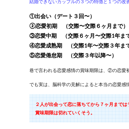
結婚できないカップルの３つの特徴と１つの改
①出会い（デート３回〜）
②恋愛初期 （交際〜交際６ヶ月まで）
③恋愛中期 （交際６ヶ月〜交際1年ま
④恋愛成熟期 （交際1年〜交際３年ま
⑤恋愛倦怠期 （交際３年以降〜）
巷で言われる恋愛感情の賞味期限は、②の恋愛
でも実は、脳科学の見解によると本当の恋愛感
２人が出会って恋に落ちてから７ヶ月までは
賞味期限は切れていくそう。