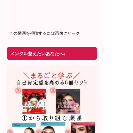
2022年4月 米国NLP協会認定NLPコーチ
及び日本NLP能力開発協会認定NLPコー
チ
資格取得
↑この動画を視聴するには画像クリック
メンタル整えたいあなたへ↓