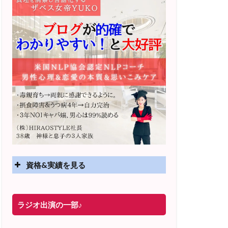
資格&実績を見る
実績
ラジオ出演の一部♪
2025年4月〜 altruismコミュニティ×講座
オンラインサロン開講