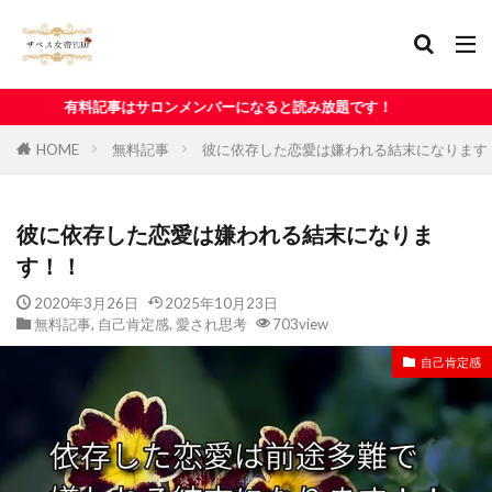
メンバーになると読み放題です！
HOME
無料記事
彼に依存した恋愛は嫌われる結末になります
彼に依存した恋愛は嫌われる結末になりま
す！！
2020年3月26日
2025年10月23日
無料記事
,
自己肯定感
,
愛され思考
703view
自己肯定感