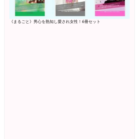
《まるごと》男心を熟知し愛され女性！6冊セット