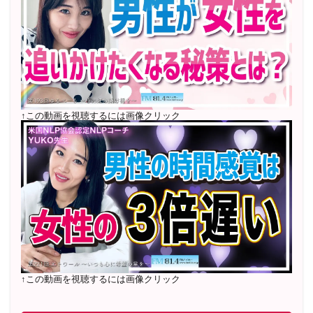
2022年7月〜12月 グループセッション開始 限定10名
様
随時満席
2022年4月 米国NLP協会認定NLPコーチ及び日本NLP能
力開発協会認定NLPコーチ
資格取得
↑この動画を視聴するには画像クリック
↑この動画を視聴するには画像クリック