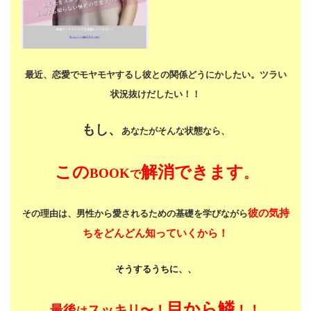
最近、恋愛でモヤモヤするし
彼との関係どうにかしたい。
ツラい
状況抜けだしたい！！
もし、
あなたがそんな状態なら、
この
解消できます
BOOK
。
で
彼の気持
その理由は、男性から愛されるための基礎を学びながら
ちをどんどん知っていくから！
そうするうちに、、
目から鱗
最後
スッキリ〜！
！！
は