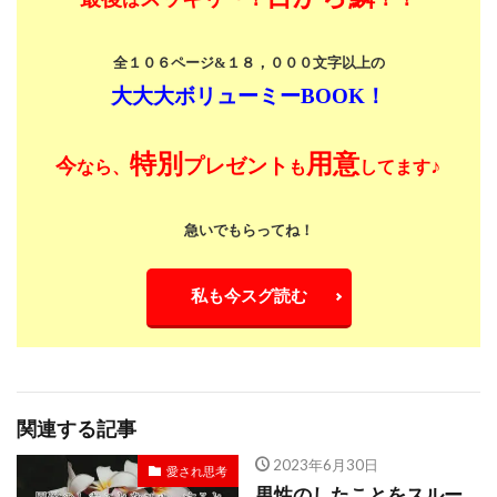
全１０６ページ&１８，０００文字以上の
大大大ボリューミーBOOK！
特別
用意
今
プレゼント
♪
なら、
も
してます
急いでもらってね！
私も今スグ読む
関連する記事
2023年6月30日
愛され思考
男性のしたことをスルー