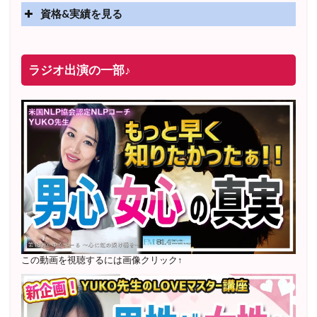
資格&実績を見る
実績
2025年4月〜 altruismコミュニティ×講座オンラインサ
ラジオ出演の一部♪
ロン開講
2025年5月〜 FMラジオ79.9「LOVEマスター講座」準
レギュラー出演中！
2023年12月〜 FM81.4ラジオFMハイホー「LOVEマス
ター講座」準レギュラー出演中！
〜2025年5月 個別セッション相談実績 1500名越え
2022年6月〜24年7月 自己肯定感を高めるメールレッス
ン
1000名以上参加
〜2024年7月 恋愛テキスト動画セット販売実績
この動画を視聴するには画像クリック↑