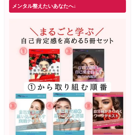
メンタル整えたいあなたへ↓
2022年2月〜6月 男性心理グループレッスン 20名様
満
席
20年8月〜25年3月 少人数制６ヶ月フルサポート 累計
71
名 随時
満席
2019年6月 恋愛コーチとして活動を開始