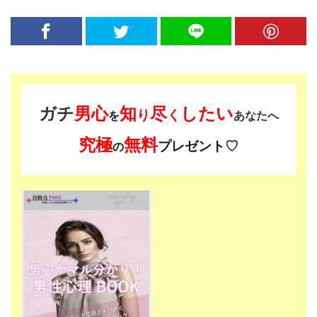
ガチ
男心
知
尽
したい
り
く
を
あなたへ
究極
無料
プレゼント♡
の