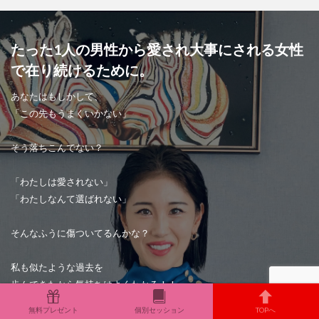
たった1人の男性から愛され大事にされる女性
で在り続けるために。
あなたはもしかして、
「この先もうまくいかない」
そう落ちこんでない？
「わたしは愛されない」
「わたしなんて選ばれない」
そんなふうに傷ついてるんかな？
私も似たような過去を
歩んできたから気持ちはよくわかる！！
無料プレゼント
個別セッション
TOPへ
そんな心境でも恋愛で