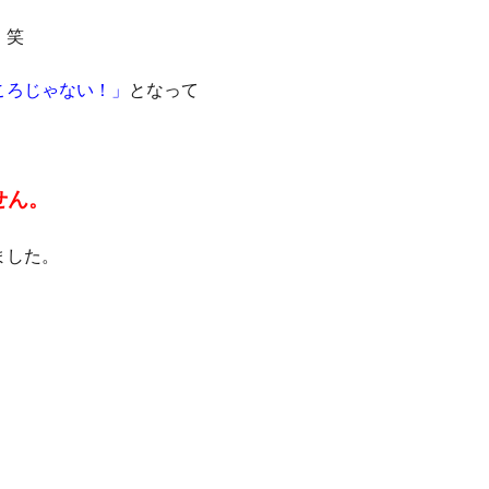
。笑
ころじゃない！」
となって
せん。
ました。