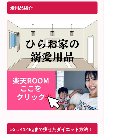
愛用品紹介
53→41.4kgまで痩せたダイエット方法！