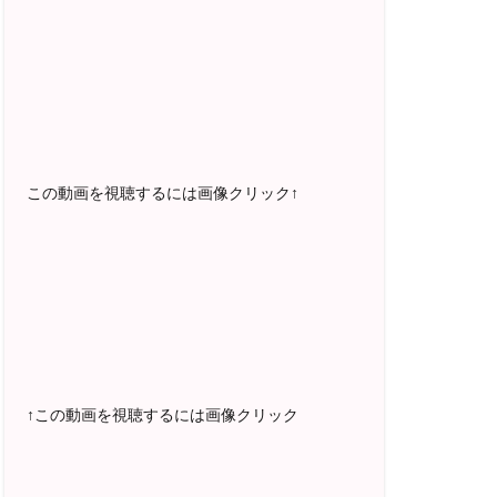
2025年5月〜 FMラジオ79.9「LOVEマス
ター講座」準レギュラー出演中！
2023年12月〜 FM81.4ラジオFMハイホ
ー「LOVEマスター講座」準レギュラー出
演中！
〜2025年5月 個別セッション相談実績
1500名越え
この動画を視聴するには画像クリック↑
2022年6月〜24年7月 自己肯定感を高め
るメールレッスン
1000名以上参加
〜2024年7月 恋愛テキスト動画セット販
売実績
↑この動画を視聴するには画像クリック
2022年7月〜12月 グループセッション開
始 限定10名様
随時満席