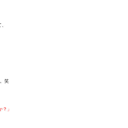
て、
。笑
か？」