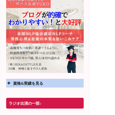
資格&実績を見る
実績
ラジオ出演の一部♪
2025年4月〜 altruismコミュニティ×講座
オンラインサロン開講