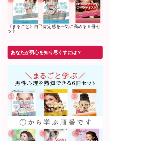
2022年2月〜6月 男性心理グループレッ
スン 20名様
満席
《まるごと》自己肯定感を一気に高める５冊セ
ット
20年8月〜25年3月 少人数制６ヶ月フル
サポート 累計71
名 随時
満席
あなたが男心を知り尽くすには？
2019年6月 恋愛コーチとして活動を開始