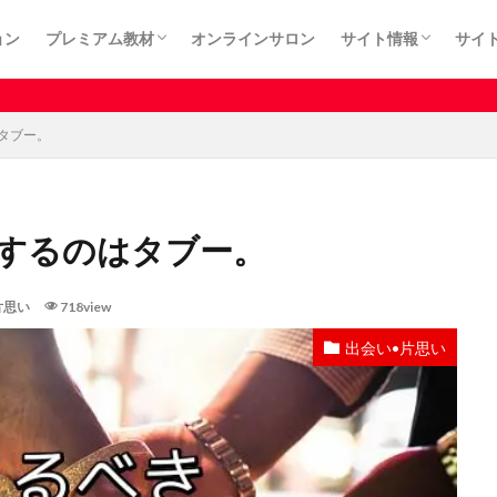
ョン
プレミアム教材
オンラインサロン
サイト情報
サイ
カート
プライバシーポリシ
利用規約
特定商取引法に基づ
有料記事はサロン
はタブー。
束するのはタブー。
片思い
718view
出会い•片思い