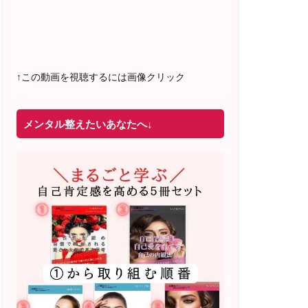
2022年4月 米国NLP協会認定NLPコーチ
及び日本NLP能力開発協会認定NLPコー
チ
資格取得
↑この動画を視聴するには画像クリック
メンタル整えたいあなたへ↓