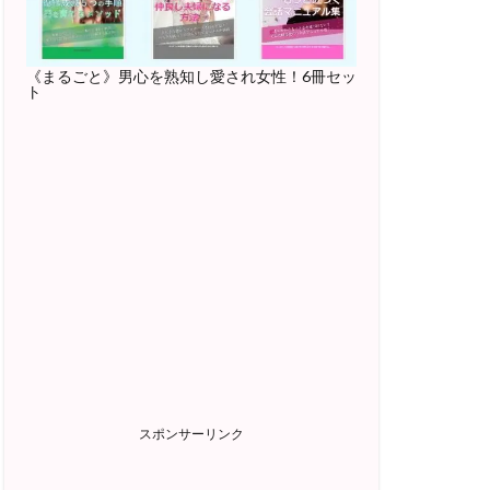
《まるごと》男心を熟知し愛され女性！6冊セッ
ト
スポンサーリンク