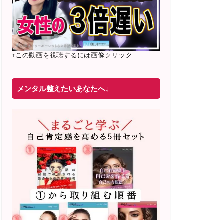
2022年4月 米国NLP協会認定NLPコーチ
及び日本NLP能力開発協会認定NLPコー
チ
資格取得
↑この動画を視聴するには画像クリック
メンタル整えたいあなたへ↓