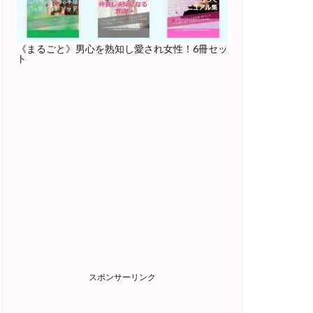
《まるごと》男心を熟知し愛され女性！6冊セッ
ト
スポンサーリンク