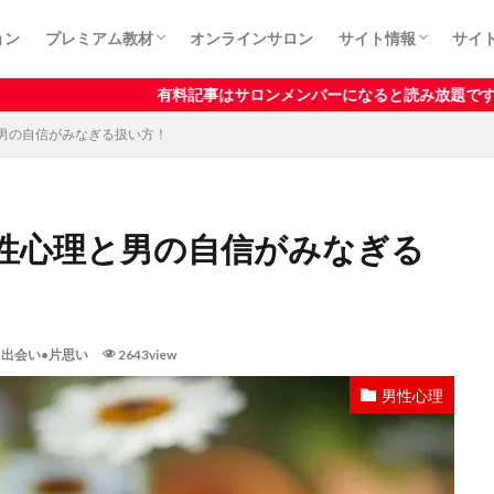
ョン
プレミアム教材
オンラインサロン
サイト情報
サイ
カート
プライバシーポリシ
利用規約
特定商取引法に基づ
有料記事はサロンメンバーになると読み放題です！
男の自信がみなぎる扱い方！
性心理と男の自信がみなぎる
,
出会い•片思い
2643view
男性心理