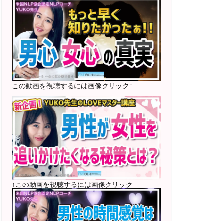
2025年5月〜 FMラジオ79.9「LOVEマス
ター講座」準レギュラー出演中！
2023年12月〜 FM81.4ラジオFMハイホ
ー「LOVEマスター講座」準レギュラー出
演中！
〜2025年5月 個別セッション相談実績
1500名越え
この動画を視聴するには画像クリック↑
2022年6月〜24年7月 自己肯定感を高め
るメールレッスン
1000名以上参加
〜2024年7月 恋愛テキスト動画セット販
売実績
↑この動画を視聴するには画像クリック
2022年7月〜12月 グループセッション開
始 限定10名様
随時満席