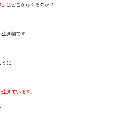
さ」
はどこからくるのか？
い生き物です。
ように
か生きています。
き