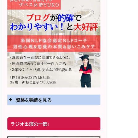
資格&実績を見る
実績
ラジオ出演の一部♪
2025年4月〜 altruismコミュニティ×講座
オンラインサロン開講