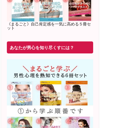
2022年2月〜6月 男性心理グループレッ
スン 20名様
満席
《まるごと》自己肯定感を一気に高める５冊セ
ット
20年8月〜25年3月 少人数制６ヶ月フル
サポート 累計71
名 随時
満席
あなたが男心を知り尽くすには？
2019年6月 恋愛コーチとして活動を開始