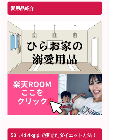
愛用品紹介
53→41.4kgまで痩せたダイエット方法！