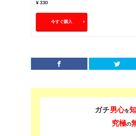
¥ 330
今すぐ購入
ガチ
男心
を
究極
の