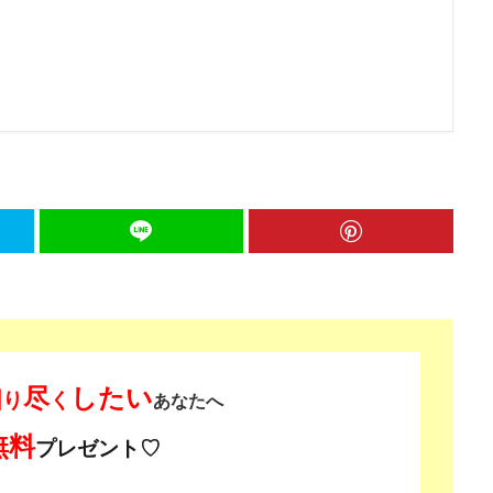
知
尽
したい
り
く
あなたへ
無料
プレゼント♡