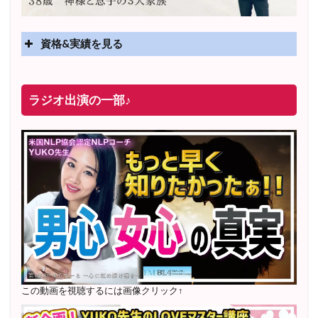
資格&実績を見る
実績
2025年4月〜 altruismコミュニティ×講座オンラインサ
ラジオ出演の一部♪
ロン開講
2025年5月〜 FMラジオ79.9「LOVEマスター講座」準
レギュラー出演中！
2023年12月〜 FM81.4ラジオFMハイホー「LOVEマス
ター講座」準レギュラー出演中！
〜2025年5月 個別セッション相談実績 1500名越え
2022年6月〜24年7月 自己肯定感を高めるメールレッス
ン
1000名以上参加
〜2024年7月 恋愛テキスト動画セット販売実績
この動画を視聴するには画像クリック↑