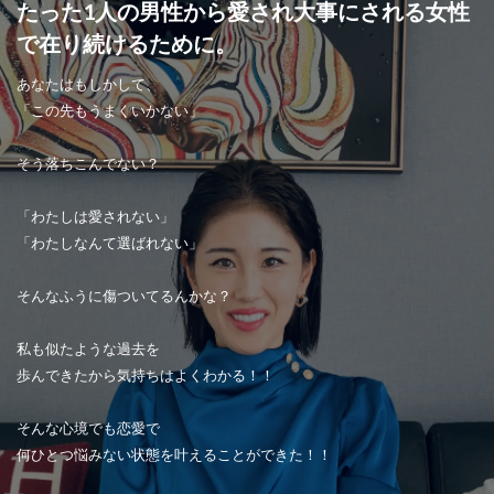
たった1人の男性から愛され大事にされる女性
で在り続けるために。
あなたはもしかして、
「この先もうまくいかない」
そう落ちこんでない？
「わたしは愛されない」
「わたしなんて選ばれない」
そんなふうに傷ついてるんかな？
私も似たような過去を
歩んできたから気持ちはよくわかる！！
そんな心境でも恋愛で
何ひとつ悩みない状態を叶えることができた！！