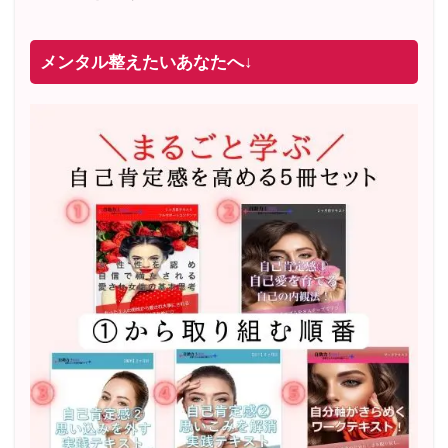
メンタル整えたいあなたへ↓
2022年2月〜6月 男性心理グループレッスン 20名様
満
席
20年8月〜25年3月 少人数制６ヶ月フルサポート 累計
71
名 随時
満席
2019年6月 恋愛コーチとして活動を開始