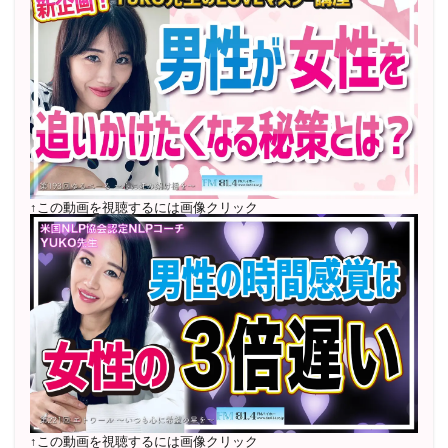
2022年7月〜12月 グループセッション開始 限定10名
様
随時満席
2022年4月 米国NLP協会認定NLPコーチ及び日本NLP能
力開発協会認定NLPコーチ
資格取得
↑この動画を視聴するには画像クリック
↑この動画を視聴するには画像クリック