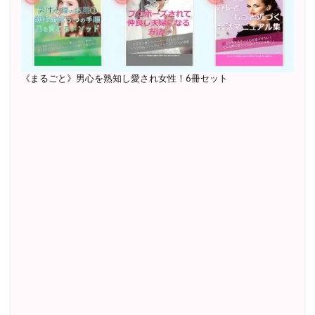
《まるごと》男心を熟知し愛され女性！6冊セット