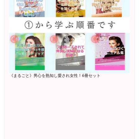
《まるごと》男心を熟知し愛され女性！6冊セット