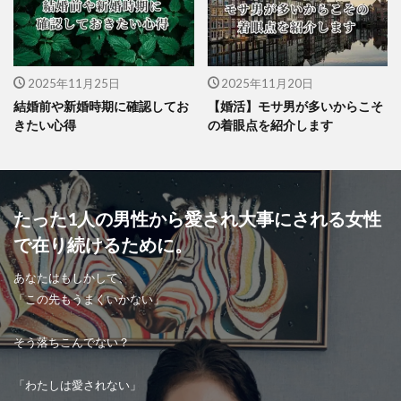
2025年11月25日
2025年11月20日
結婚前や新婚時期に確認してお
【婚活】モサ男が多いからこそ
きたい心得
の着眼点を紹介します
たった1人の男性から愛され大事にされる女性
で在り続けるために。
あなたはもしかして、
「この先もうまくいかない」
そう落ちこんでない？
「わたしは愛されない」