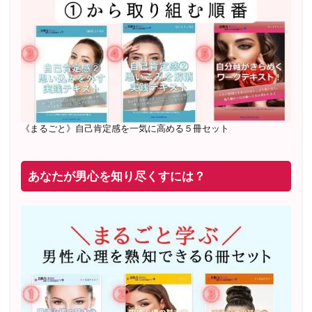
20年8月〜25年3月 少人数制６ヶ月フルサポート 累計
71
名 随時
満席
2019年6月 恋愛コーチとして活動を開始
《まるごと》自己肯定感を一気に高める５冊セット
あなたが男心を知り尽くすには？