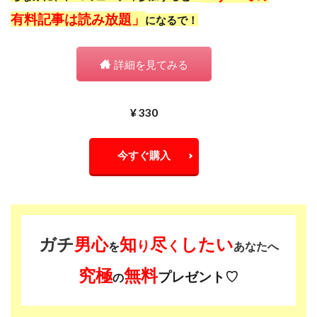
有料記事は読み放題」
になるで！
詳細を見てみる
¥ 330
今すぐ購入
ガチ
男心
知
尽
したい
り
く
を
あなたへ
究極
無料
プレゼント♡
の