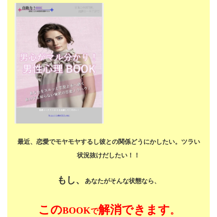
最近、恋愛でモヤモヤするし
彼との関係どうにかしたい。
ツラい
状況抜けだしたい！！
もし、
あなたがそんな状態なら、
この
解消できます
BOOK
。
で