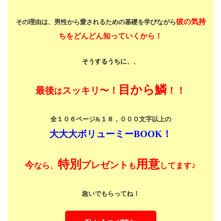
彼の気持
その理由は、男性から愛されるための基礎を学びながら
ちをどんどん知っていくから！
そうするうちに、、
目から鱗
最後
スッキリ〜！
！！
は
全１０６ページ&１８，０００文字以上の
大大大ボリューミーBOOK！
特別
用意
今
プレゼント
♪
なら、
も
してます
急いでもらってね！