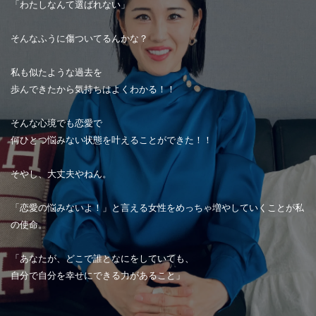
「わたしなんて選ばれない」
そんなふうに傷ついてるんかな？
私も似たような過去を
歩んできたから気持ちはよくわかる！！
そんな心境でも恋愛で
何ひとつ悩みない状態を叶えることができた！！
そやし、大丈夫やねん。
「恋愛の悩みないよ！」と言える女性をめっちゃ増やしていくことが私
の使命。
「あなたが、どこで誰となにをしていても、
自分で自分を幸せにできる力があること」