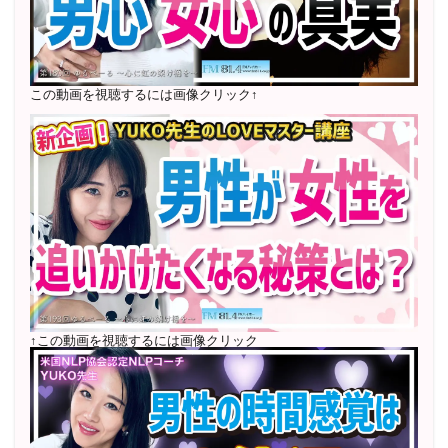
2022年6月〜24年7月 自己肯定感を高めるメールレッス
ン
1000名以上参加
〜2024年7月 恋愛テキスト動画セット販売実績
この動画を視聴するには画像クリック↑
2022年7月〜12月 グループセッション開始 限定10名
様
随時満席
2022年4月 米国NLP協会認定NLPコーチ及び日本NLP能
力開発協会認定NLPコーチ
資格取得
↑この動画を視聴するには画像クリック