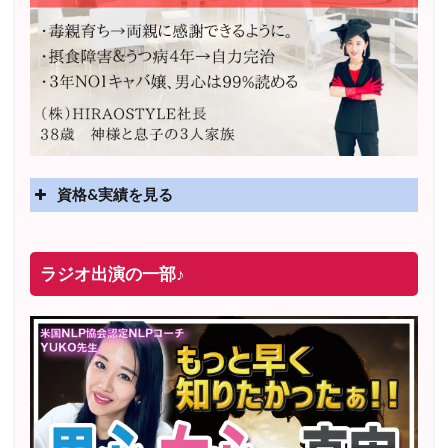
資格&実績を見る
実績
2025年4月〜 altruismコミュニティ×講座オンラインサ
ラジオ出演の一部♪
ロン開講
2025年5月〜 FMラジオ79.9「LOVEマスター講座」準
レギュラー出演中！
2023年12月〜 FM81.4ラジオFMハイホー「LOVEマス
ター講座」準レギュラー出演中！
〜2025年5月 個別セッション相談実績 1500名越え