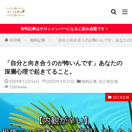
サロンメンバーになると読み放題です！
HOME
無料記事
「自分と向き合うのが怖いんです」あなたの
「自分と向き合うのが怖いんです」あなたの
深層心理で起きてること。
2019年12月16日
2025年3月21日
無料記事
,
自己肯定感
1260view
自己肯定感