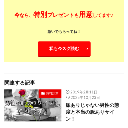
特別
用意
今
プレゼント
♪
なら、
も
してます
急いでもらってね！
私も今スグ読む
関連する記事
2019年2月11日
無料記事
2025年10月23日
脈ありじゃない男性の態
度と本当の脈ありサイ
ン！