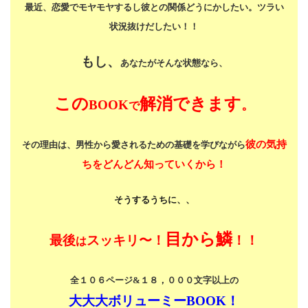
最近、恋愛でモヤモヤするし
彼との関係どうにかしたい。
ツラい
状況抜けだしたい！！
もし、
あなたがそんな状態なら、
この
解消できます
BOOK
。
で
彼の気持
その理由は、男性から愛されるための基礎を学びながら
ちをどんどん知っていくから！
そうするうちに、、
目から鱗
最後
スッキリ〜！
！！
は
全１０６ページ&１８，０００文字以上の
大大大ボリューミーBOOK！