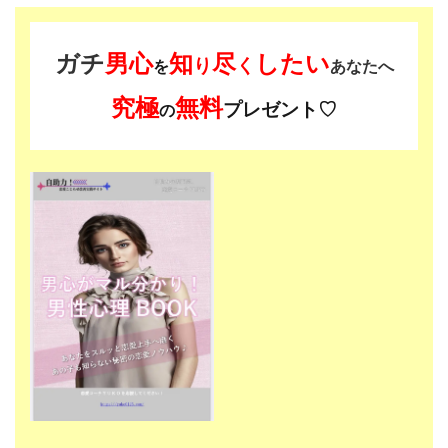
ガチ
男心
知
尽
したい
り
く
を
あなたへ
究極
無料
プレゼント♡
の