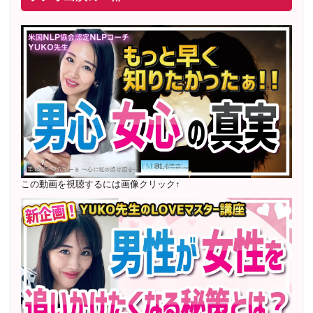
ロン開講
2025年5月〜 FMラジオ79.9「LOVEマスター講座」準
レギュラー出演中！
2023年12月〜 FM81.4ラジオFMハイホー「LOVEマス
ター講座」準レギュラー出演中！
〜2025年5月 個別セッション相談実績 1500名越え
2022年6月〜24年7月 自己肯定感を高めるメールレッス
ン
1000名以上参加
〜2024年7月 恋愛テキスト動画セット販売実績
この動画を視聴するには画像クリック↑
2022年7月〜12月 グループセッション開始 限定10名
様
随時満席