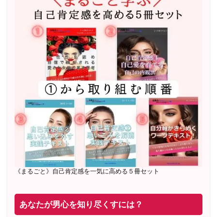
2022年2月〜6月 男性心理グループレッスン 20名様
満
席
20年8月〜25年3月 少人数制６ヶ月フルサポート 累計
71
名 随時
満席
2019年6月 恋愛コーチとして活動を開始
《まるごと》自己肯定感を一気に高める５冊セット
あなたが男心を知り尽くすには？