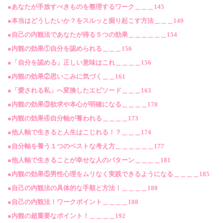
●あなたが手放すべきものを整理するワーク＿＿＿145
●本当はどうしたいか？をスルッと掘り起こす方法＿＿＿149
●自己の内観法であなたが得る５つの効果＿＿＿＿＿＿154
●内観の効果①自分を認められる＿＿＿156
●「自分を認める」正しい意味はこれ＿＿＿＿156
●内観の効果②思いこみに気づく＿＿161
●「愛される私」へ変換したエピソード＿＿＿163
●内観の効果③欲求や本心が明確になる＿＿＿＿170
●内観の効果④自分軸が養われる＿＿＿＿173
●他人軸で生きると人生はこじれる！？＿＿＿174
●自分軸を養う１つのベストな考え方＿＿＿＿＿＿177
●他人軸で生きることが幸せな人のパターン＿＿＿＿181
●内観の効果⑤男性心理をムリなく実践できるようになる＿＿＿＿185
●自己の内観法の具体的な手順と方法！＿＿＿＿188
●自己の内観法！ワークポイント＿＿＿＿188
●内観の超重要なポイント！＿＿＿＿192