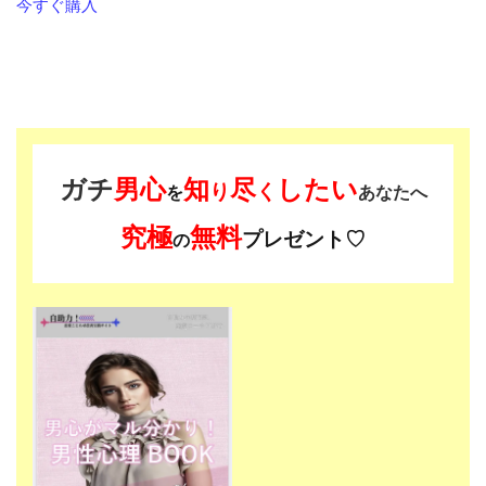
今すぐ購入
ガチ
男心
知
尽
したい
り
く
を
あなたへ
究極
無料
プレゼント♡
の