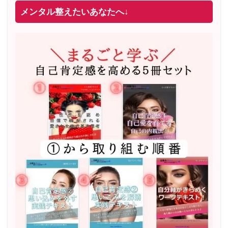
メンタル整えたいあなたへ↓
2022年2月〜6月 男性心理グループレッスン 20名様
満
席
20年8月〜25年3月 少人数制６ヶ月フルサポート 累計
71
名 随時
満席
2019年6月 恋愛コーチとして活動を開始