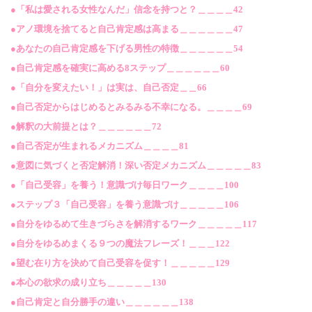
己
●「私は愛される女性なんだ」信念を持つと？＿＿＿＿42
の
●アノ環境を捨てると自己肯定感は高まる＿＿＿＿＿＿47
内
●あなたの自己肯定感を下げる男性の特徴＿＿＿＿＿＿54
観
●自己肯定感を確実に高める8ステップ＿＿＿＿＿＿60
法！
●「自分を変えたい！」は実は、自己否定＿＿66
個
●自己否定からはじめるとみるみる不幸になる。＿＿＿＿69
●解釈の大前提とは？＿＿＿＿＿＿72
●自己否定が生まれるメカニズム＿＿＿＿81
●意図に気づくと否定解消！深い否定メカニズム＿＿＿＿＿83
●「自己受容」を養う！意識づけ毎日ワーク＿＿＿＿100
●ステップ３「自己受容」を養う意識づけ＿＿＿＿＿106
●自分をゆるめて生きづらさを解消するワーク＿＿＿＿＿117
●自分をゆるめまくる９つの魔法フレーズ！＿＿＿122
●望む在り方を決めて自己受容を促す！＿＿＿＿＿129
●本心の欲求の成り立ち＿＿＿＿＿130
●自己肯定と自分勝手の違い＿＿＿＿＿＿138