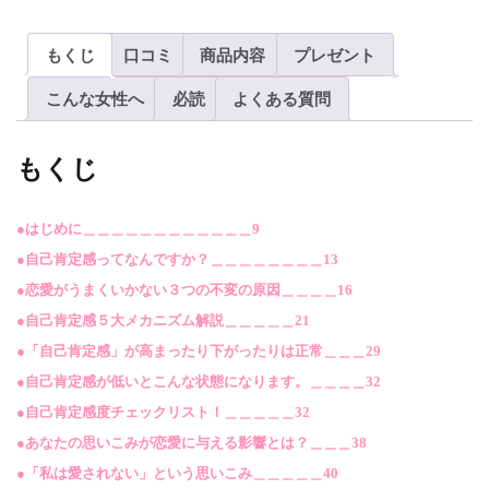
ッ
ト》
もくじ
口コミ
商品内容
プレゼント
自
こんな女性へ
必読
よくある質問
己
肯
もくじ
定
感
①
●はじめに＿＿＿＿＿＿＿＿＿＿＿＿9
自
●自己肯定感ってなんですか？＿＿＿＿＿＿＿＿13
己
●恋愛がうまくいかない３つの不変の原因＿＿＿＿16
愛
●自己肯定感５大メカニズム解説＿＿＿＿＿21
を
●「自己肯定感」が高まったり下がったりは正常＿＿＿29
育
●自己肯定感が低いとこんな状態になります。＿＿＿＿32
て
●自己肯定感度チェックリスト！＿＿＿＿＿32
る
●あなたの思いこみが恋愛に与える影響とは？＿＿＿38
自
●「私は愛されない」という思いこみ＿＿＿＿＿40