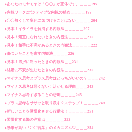
●あなたのモヤモヤは「〇〇」が正体です。＿＿＿195
●内観ワーク2ポジティブな内観の勧め＿＿＿＿199
●〇〇無くして変化に気づけることはない＿＿＿＿204
●見本！イライラを解消する内観法＿＿＿＿＿207
●見本！素直になれないときの内観法
＿＿＿＿＿215
●見本！相手に不満があるときの内観法＿＿＿＿＿222
●傷ついたことを癒す内観法＿＿＿＿226
●見本！選択に迷ったときの内観法＿＿231
●結婚に不安が生じたときの内観法＿＿＿＿＿＿235
●マイナス思考とプラス思考はどっちがいいの？＿＿＿242
●マイナス思考は悪くない！活かせる理由＿＿＿243
●マイナス思考すぎることの悲劇＿＿＿＿245
●プラス思考をササッと取り戻す２ステップ！＿＿＿＿249
●新しいことを習慣化させる行動法！＿＿＿＿＿251
●習慣化する際の注意点＿＿＿＿＿252
●効果が高い「〇〇言葉」のメカニズム♡＿
＿＿254