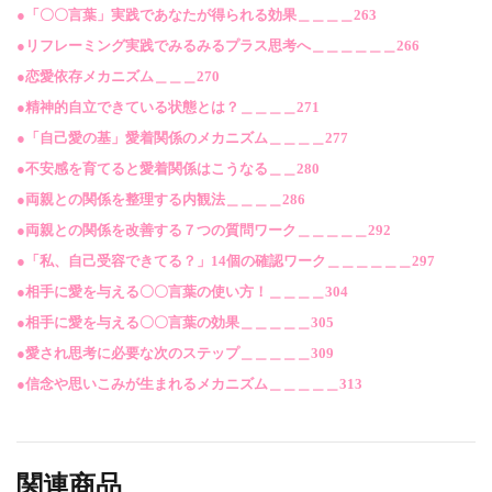
●「〇〇言葉」実践であなたが得られる効果
＿＿＿＿263
●リフレーミング実践でみるみるプラス思考へ
＿＿＿＿＿＿266
●恋愛依存メカニズム
＿＿＿270
●精神的自立できている状態とは？
＿＿＿＿271
●「自己愛の基」愛着関係のメカニズム
＿＿＿＿277
●不安感を育てると愛着関係はこうなる
＿＿280
●両親との関係を整理する内観法＿＿＿＿286
●両親との関係を改善する７つの質問ワーク＿＿＿＿＿292
●「私、自己受容できてる？」14個の確認ワーク＿＿＿＿＿＿297
●相手に愛を与える〇〇言葉の使い方！＿＿＿＿304
●相手に愛を与える〇〇言葉の効果＿＿＿＿＿305
●愛され思考に必要な次のステップ＿＿＿＿＿309
●信念や思いこみが生まれるメカニズム＿＿＿＿＿313
関連商品