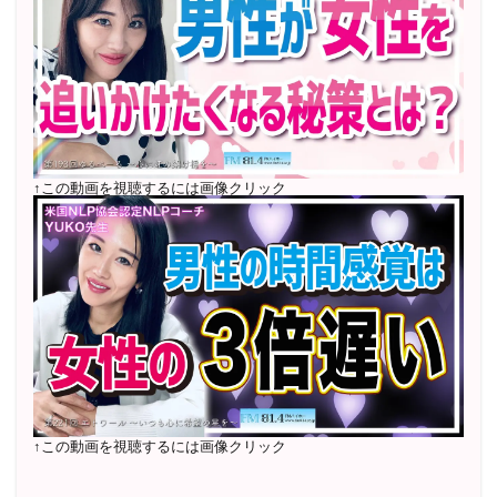
2022年7月〜12月 グループセッション開始 限定10名
様
随時満席
2022年4月 米国NLP協会認定NLPコーチ及び日本NLP能
力開発協会認定NLPコーチ
資格取得
↑この動画を視聴するには画像クリック
↑この動画を視聴するには画像クリック