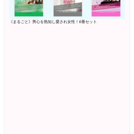
《まるごと》男心を熟知し愛され女性！6冊セット