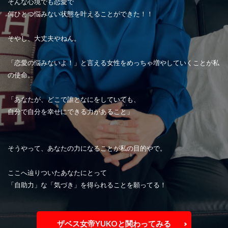
そんな心境でも恋愛で
何ひとつ悩みない状態を叶えることができた！！
そやし、大丈夫やねん。
「恋愛の悩みないよ！」と言える女性をめっちゃ増やしていくことが私
の使命。
「あなたが、どこで誰となにをしていても、
自分で自分を幸せにできる力があること」
そうやって、あなたの力になることが私の目的やで。
ここへ辿りついたあなたにとって
「自助力」な「気づき」を得られることを願ってる！
ザベス女帝YUKOと関わってみる