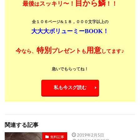
目から鱗
最後
スッキリ〜！
！！
は
全１０６ページ&１８，０００文字以上の
大大大ボリューミーBOOK！
特別
用意
今
プレゼント
♪
なら、
も
してます
急いでもらってね！
私も今スグ読む
関連する記事
2019年2月5日
無料記事