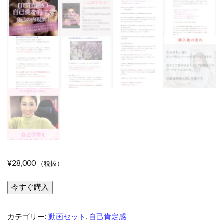
¥
28,000
（税抜）
今すぐ購入
《動
画
セ
カテゴリー:
動画セット
,
自己肯定感