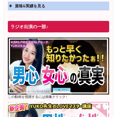
資格&実績を見る
実績
2025年4月〜 altruismコミュニティ×講座オンラインサ
ラジオ出演の一部♪
ロン開講
2025年5月〜 FMラジオ79.9「LOVEマスター講座」準
レギュラー出演中！
2023年12月〜 FM81.4ラジオFMハイホー「LOVEマス
ター講座」準レギュラー出演中！
〜2025年5月 個別セッション相談実績 1500名越え
2022年6月〜24年7月 自己肯定感を高めるメールレッス
ン
1000名以上参加
〜2024年7月 恋愛テキスト動画セット販売実績
この動画を視聴するには画像クリック↑